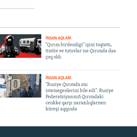
İNSAN AQLARI
"Qırım birdemligi" işini toqtattı,
tintüv ve tutuvlar ise Qırımda daa
çoq oldı
İNSAN AQLARI
"Rusiye Qırımda onı
istemegenlerini bile edi". Rusiye
Federatsiyasınıñ Qırımdaki
cenkke qarşı narazılıqlarnen
küreşi aqqında