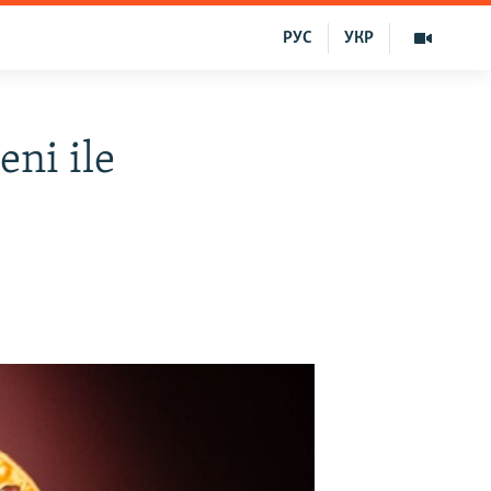
РУС
УКР
ni ile