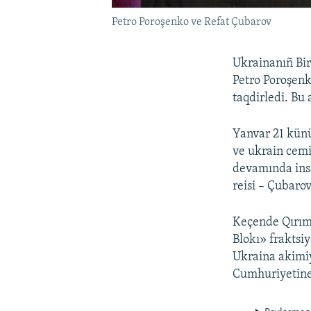
Petro Poroşenko ve Refat Çubarov
Ukrainanıñ Bir
Petro Poroşenko
taqdirledi. Bu
Yanvar 21 künü
ve ukrain cemiy
devamında insa
reisi – Çubaro
Keçende Qırımt
Blokı» fraktsi
Ukraina akimiy
Cumhuriyetine