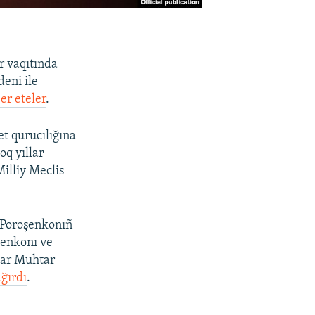
r vaqıtında
deni ile
er eteler
.
t qurucılığına
oq yıllar
illiy Meclis
o Poroşenkonıñ
şenkonı ve
tar Muhtar
ağırdı
.