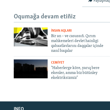
Paylaşmaq
Oqumağa devam etiñiz
İNSAN AQLARI
Bir an – ve casussıñ. Qırım
mahkemeleri devlet hainligi
qabaatlavlarını daqqalar içinde
nasıl baqalar
CEMİYET
"Haberlerge köre, yarıq bere
ekenler, amma biz bütünley
ekektriksizmiz"
Русский
INFO
Українською