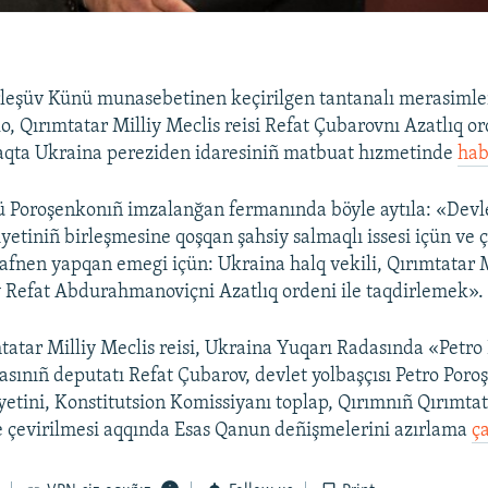
leşüv Künü munasebetinen keçirilgen tantanalı merasimle
, Qırımtatar Milliy Meclis reisi Refat Çubarovnı Azatlıq or
 aqta Ukraina pereziden idaresiniñ matbuat hızmetinde
hab
 Poroşenkonıñ imzalanğan fermanında böyle aytıla: «Devle
etiniñ birleşmesine qoşqan şahsiy salmaqlı issesi içün ve ç
fnen yapqan emegi içün: Ukraina halq vekili, Qırımtatar M
v Refat Abdurahmanoviçni Azatlıq ordeni ile taqdirlemek».
atar Milliy Meclis reisi, Ukraina Yuqarı Radasında «Petr
yasınıñ deputatı Refat Çubarov, devlet yolbaşçısı Petro Poro
etini, Konstitutsion Komissiyanı toplap, Qırımnıñ Qırımta
 çevirilmesi aqqında Esas Qanun deñişmelerini azırlama
ç