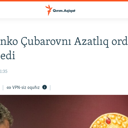
nko Çubarovnı Azatlıq orde
ledi
1:35
VPN-siz oquñız