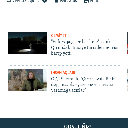
VPN-siz oquñız
Follow us
Print
CEMİYET
"Er kes qaça, er kes kete": cenk
Qırımdaki Rusiye turistlerine nasıl
barıp yetti
İNSAN AQLARI
Olğa Skrıpnık: "Qırım azat etilsin
dep, insanlar yarıqsız ve suvsuz
yaşamağa azırlar"
QOŞULIÑIZ!