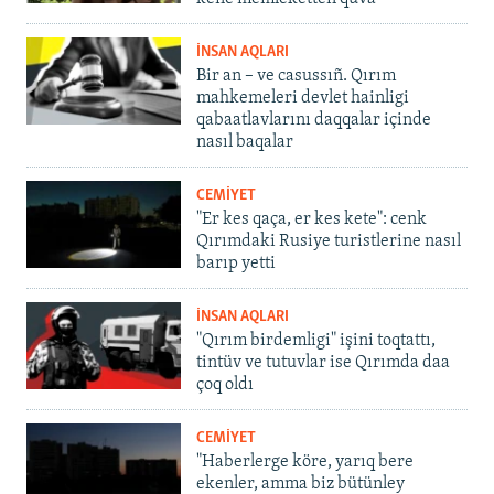
İNSAN AQLARI
Bir an – ve casussıñ. Qırım
mahkemeleri devlet hainligi
qabaatlavlarını daqqalar içinde
nasıl baqalar
CEMİYET
"Er kes qaça, er kes kete": cenk
Qırımdaki Rusiye turistlerine nasıl
barıp yetti
İNSAN AQLARI
"Qırım birdemligi" işini toqtattı,
tintüv ve tutuvlar ise Qırımda daa
çoq oldı
CEMİYET
"Haberlerge köre, yarıq bere
ekenler, amma biz bütünley