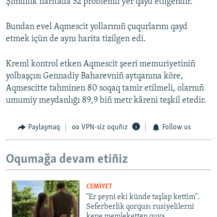
Şimdilik haritada 52 problemli yer qayd etilgendir.
Bundan evel Aqmescit yollarınıñ çuqurlarını qayd
etmek içün de aynı harita tizilgen edi.
Kreml kontrol etken Aqmescit şeeri memuriyetiniñ
yolbaşçısı Gennadiy Baharevniñ aytqanına köre,
Aqmescitte tahminen 80 soqaq tamir etilmeli, olarnıñ
umumiy meydanlığı 89,9 biñ metr kâreni teşkil etedir.
Paylaşmaq
VPN-siz oquñız
Follow us
Oqumağa devam etiñiz
CEMİYET
"Er şeyni eki künde taşlap kettim".
Seferberlik qorqusı rusiyelilerni
kene memleketten quva