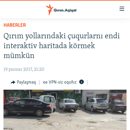
Link
açıqlığı
Esas
HABERLER
mündericege
HABERLER
Qırım yollarındaki çuqurlarnı endi
qaytmaq
SİYASET
Baş
interaktiv haritada körmek
İQTİSADİYAT
navigatsiyağa
mümkün
qaytmaq
CEMİYET
Qıdıruvğa
19 yanvar 2017, 21:20
MEDENİYET
qaytmaq
Paylaşmaq
VPN-siz oquñız
İNSAN AQLARI
VİDEO
SÜRET
BLOGLAR
FİKİR