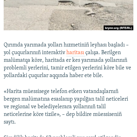
Русский
Українською
QOŞULIÑIZ!
Qırımda yarımada yolları hızmetiniñ leyhası başladı –
yol çuqurlarınıñ interaktiv
haritası
çalışa. Berilgen
malümatqa köre, haritada er kes yarımada yollarınıñ
RFE/RS bütün saytları
problemli yerlerini, tamir etilgen yerlerini köre bile ve
yollardaki çuqurlar aqqında haber ete bile.
«Harita müessisege telefon etken vatandaşlarnıñ
bergen malümatına esaslanıp yapılğan talil neticeleri
ve regional ve belediyelerara yollarınıñ talil
neticelerine köre tizile», – dep bildire müessiseniñ
saytı.