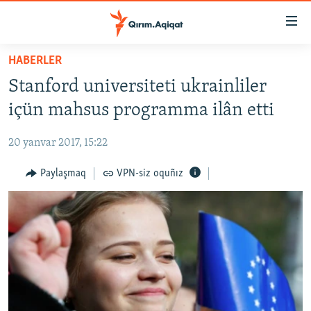
Link
açıqlığı
Esas
HABERLER
mündericege
HABERLER
Stanford universiteti ukrainliler
qaytmaq
SİYASET
Baş
içün mahsus programma ilân etti
İQTİSADİYAT
navigatsiyağa
qaytmaq
20 yanvar 2017, 15:22
CEMİYET
Qıdıruvğa
MEDENİYET
Paylaşmaq
VPN-siz oquñız
qaytmaq
İNSAN AQLARI
VİDEO
SÜRET
BLOGLAR
FİKİR