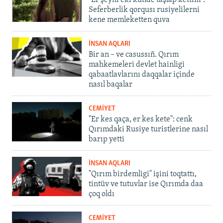
"Er şeyni eki künde taşlap kettim".
Seferberlik qorqusı rusiyelilerni
kene memleketten quva
İNSAN AQLARI
Bir an – ve casussıñ. Qırım
mahkemeleri devlet hainligi
qabaatlavlarını daqqalar içinde
nasıl baqalar
CEMİYET
"Er kes qaça, er kes kete": cenk
Qırımdaki Rusiye turistlerine nasıl
barıp yetti
İNSAN AQLARI
"Qırım birdemligi" işini toqtattı,
tintüv ve tutuvlar ise Qırımda daa
çoq oldı
CEMİYET