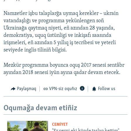
Namzetler işbu talaplarğa uymaq kerekler – ukrain
vatandaşlığı ve programma yekünlengen soñ
Ukrainağa qaytmaq niyeti, eñ azından 28 yaşında,
demokratiya, uquq üstünligi ve inkişafı saasında
irişmeleri, eñ azından 5 yıllıq iş tecribesi ve yeterli
seviyede inglis tiliniñ bilgisi.
Mezkür programma boyunca oquş 2017 senesi sentâbr
ayından 2018 senesi iyün ayına qadar devam etecek.
Paylaşmaq
VPN-siz oquñız
Follow us
Oqumağa devam etiñiz
CEMİYET