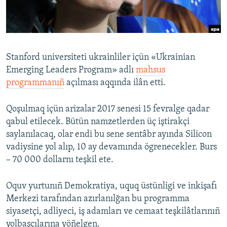
Русский
Українською
Stanford universiteti ukrainliler içün «Ukrainian
QOŞULIÑIZ!
Emerging Leaders Program» adlı
mahsus
programmanıñ
açılması aqqında ilân etti.
Qoşulmaq içün arizalar 2017 senesi 15 fevralge qadar
RFE/RS bütün saytları
qabul etilecek. Bütün namzetlerden üç iştirakçi
saylanılacaq, olar endi bu sene sentâbr ayında Silicon
vadiysine yol alıp, 10 ay devamında ögrenecekler. Burs
– 70 000 dollarnı teşkil ete.
Oquv yurtunıñ Demokratiya, uquq üstünligi ve inkişafı
Merkezi tarafından azırlanılğan bu programma
siyasetçi, adliyeci, iş adamları ve cemaat teşkilâtlarınıñ
yolbaşçılarına yöñelgen.