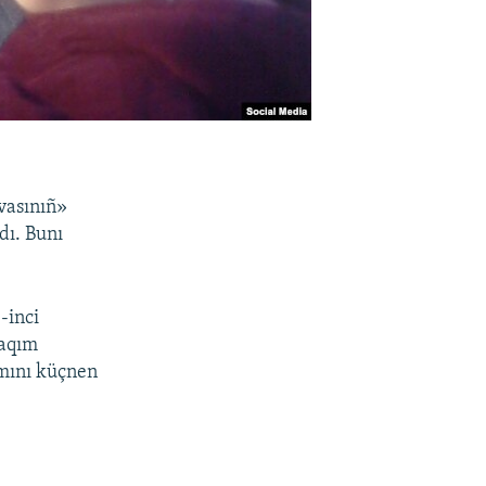
avasınıñ»
dı. Bunı
-inci
taqım
mını küçnen