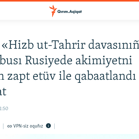
ı «Hizb ut-Tahrir davasını
busı Rusiyede akimiyetni
 zapt etüv ile qabaatlandı
at
11:50
VPN-siz oquñız