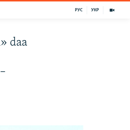
РУС
УКР
ñ» daa
 –