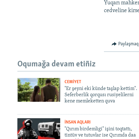
Yuqarı mahkeme
cedveline kirse
Paylaşmaq
Oqumağa devam etiñiz
CEMİYET
"Er şeyni eki künde taşlap kettim".
Seferberlik qorqusı rusiyelilerni
kene memleketten quva
İNSAN AQLARI
"Qırım birdemligi" işini toqtattı,
tintüv ve tutuvlar ise Qırımda daa