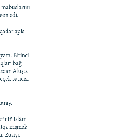
 mabuslarını
gen edi.
 qadar apis
yata. Birinci
aqları bağ
aşqan Aluşta
eçek satıcısı
tanıy.
eriniñ islâm
atqa irişmek
ta. Rusiye