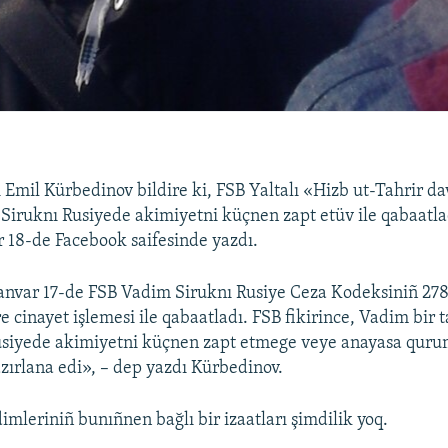
 Emil Kürbedinov bildire ki, FSB Yaltalı «Hizb ut-Tahrir d
iruknı Rusiyede akimiyetni küçnen zapt etüv ile qabaatla
 18-de Facebook saifesinde yazdı.
anvar 17-de FSB Vadim Siruknı Rusiye Ceza Kodeksiniñ 278
 cinayet işlemesi ile qabaatladı. FSB fikirince, Vadim bir 
usiyede akimiyetni küçnen zapt etmege veye anayasa quru
zırlana edi», – dep yazdı Kürbedinov.
imleriniñ bunıñnen bağlı bir izaatları şimdilik yoq.