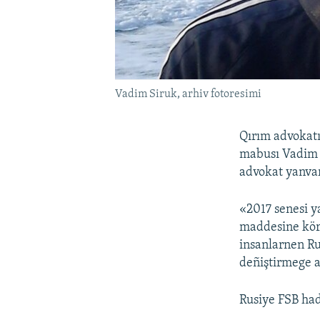
Vadim Siruk, arhiv fotoresimi
Qırım advokatı
mabusı Vadim S
advokat yanvar
«2017 senesi y
maddesine köre
insanlarnen R
deñiştirmege a
Rusiye FSB had