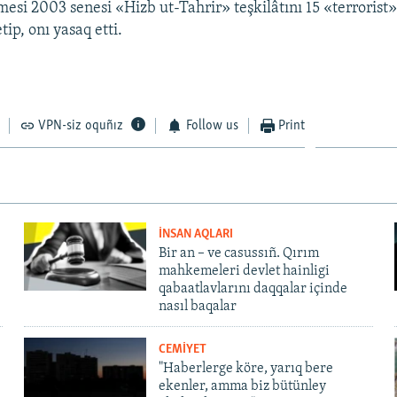
si 2003 senesi «Hizb ut-Tahrir» teşkilâtını 15 «terrorist
tip, onı yasaq etti.
VPN-siz oquñız
Follow us
Print
İNSAN AQLARI
Bir an – ve casussıñ. Qırım
mahkemeleri devlet hainligi
qabaatlavlarını daqqalar içinde
nasıl baqalar
CEMİYET
"Haberlerge köre, yarıq bere
ekenler, amma biz bütünley