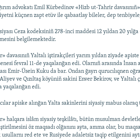
ırım advokatı Emil Kürbedinov «Hizb ut-Tahrir davasınıñ»
yetni küçnen zapt etüv ile qabaatlay bileler, dep tenbiyele
siyası Ceza kodeksiniñ 278-inci maddesi 12 yıldan 20 yılğa
lmesini belgilemektedir.
» davasınıñ Yaltalı iştirakçileri yarım yıldan ziyade apiste 
senesi fevral 11-de yaqalanğan edi. Olarnıñ arasında İnsan 
ası Emir-Üsein Kuku da bar. Ondan ğayrı qurucılıqnen oğr
liyev ve Qızıltaş köyüniñ sakini Enver Bekirov, ve Yaltalı ç
a yaqalanğan edi.
ılar apiske alınğan Yalta sakinlerini siyasiy mabus olaraq 
r» halqara islâm siyasiy teşkilâtı, bütün musulman devletl
leştirilmesini öz maqsadı olğanını ayta, amma olar, bu maqs
k usullarnı red ete ve Rusiyede adaletsiz taqip etilgenini ay