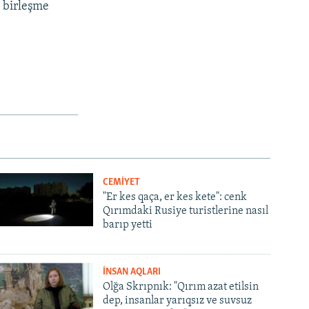
» birleşme
CEMİYET
"Er kes qaça, er kes kete": cenk
Qırımdaki Rusiye turistlerine nasıl
barıp yetti
İNSAN AQLARI
Olğa Skrıpnık: "Qırım azat etilsin
dep, insanlar yarıqsız ve suvsuz