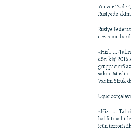
Yanvar 12-de Q
Rusiyede akimi
Rusiye Federat
cezasınıñ beri
«Hizb ut-Tahrir
dört kişi 2016 
gruppasınıñ az
sakini Müslim A
Vadim Siruk d
Uquq qorçalayıc
«Hizb ut-Tahri
halifatına bir
içün terroristi