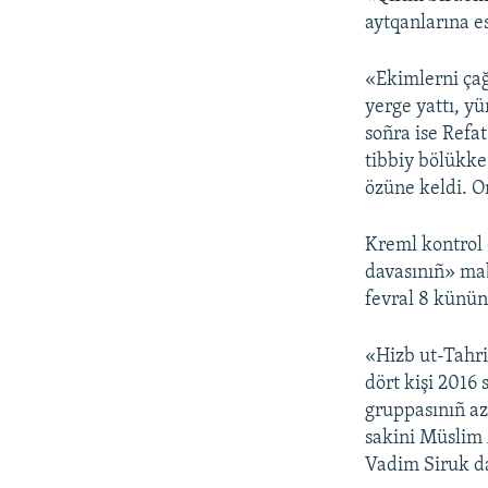
aytqanlarına e
«Ekimlerni çağı
yerge yattı, y
soñra ise Refa
tibbiy bölükke 
özüne keldi. On
Kreml kontrol
davasınıñ» mab
fevral 8 künün
«Hizb ut-Tahrir
dört kişi 2016 
gruppasınıñ az
sakini Müslim A
Vadim Siruk d