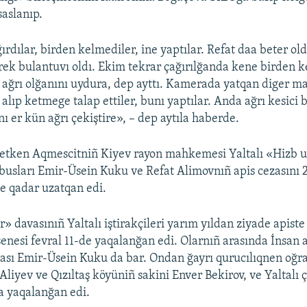
saslanıp.
rdılar, birden kelmediler, ine yaptılar. Refat daa beter old
ürek bulantuvı oldı. Ekim tekrar çağırılğanda kene birden 
t ağrı olğanını uydura, dep ayttı. Kamerada yatqan diger m
alıp ketmege talap ettiler, bunı yaptılar. Anda ağrı kesici b
ı er kün ağrı çekiştire», – dep aytıla haberde.
 etken Aqmescitniñ Kiyev rayon mahkemesi Yaltalı «Hizb u
usları Emir-Üsein Kuku ve Refat Alimovnıñ apis cezasını 
e qadar uzatqan edi.
» davasınıñ Yaltalı iştirakçileri yarım yıldan ziyade apiste 
senesi fevral 11-de yaqalanğan edi. Olarnıñ arasında İnsan 
ası Emir-Üsein Kuku da bar. Ondan ğayrı qurucılıqnen oğr
liyev ve Qızıltaş köyüniñ sakini Enver Bekirov, ve Yaltalı ç
a yaqalanğan edi.