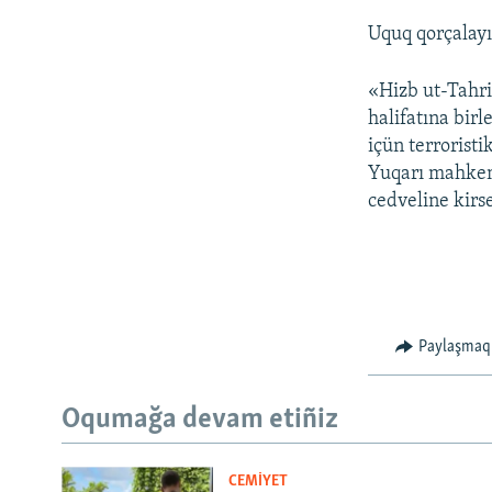
Uquq qorçalayıc
«Hizb ut-Tahri
halifatına bir
içün terroristi
Yuqarı mahkeme
cedveline kirse
Paylaşmaq
Oqumağa devam etiñiz
CEMİYET