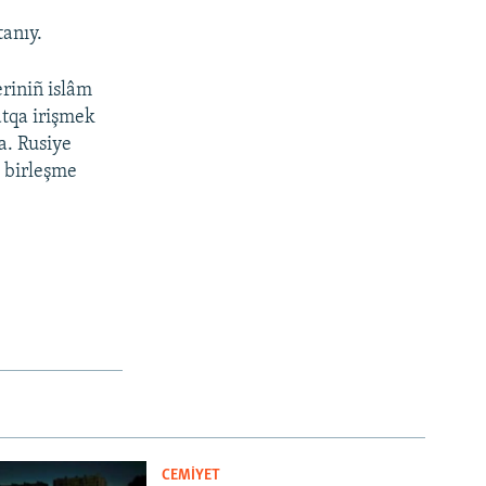
tanıy.
eriniñ islâm
atqa irişmek
ta. Rusiye
» birleşme
CEMİYET