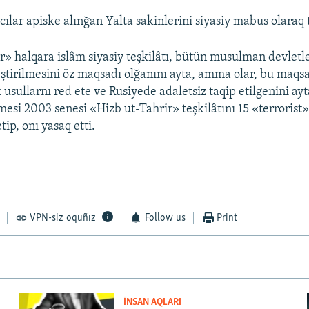
ılar apiske alınğan Yalta sakinlerini siyasiy mabus olaraq 
r» halqara islâm siyasiy teşkilâtı, bütün musulman devletl
leştirilmesini öz maqsadı olğanını ayta, amma olar, bu maqs
k usullarnı red ete ve Rusiyede adaletsiz taqip etilgenini ay
si 2003 senesi «Hizb ut-Tahrir» teşkilâtını 15 «terrorist
tip, onı yasaq etti.
VPN-siz oquñız
Follow us
Print
İNSAN AQLARI