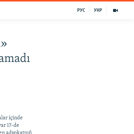
РУС
УКР
ñ»
ramadı
lar içinde
var 17-de
gen advokatnıñ