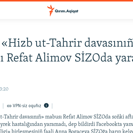
ı «Hizb ut-Tahrir davasını
ı Refat Alimov SİZOda ya
23:20
VPN-siz oquñız
ut-Tahrir davasınıñ» mabusı Refat Alimov SİZOda soñki afta
yrek hastalığından yaramadı, dep bildirdi Facebookta yan
igi» birleşmesiniñ faali Anna Bogaçeva SİZOğa barıp kel