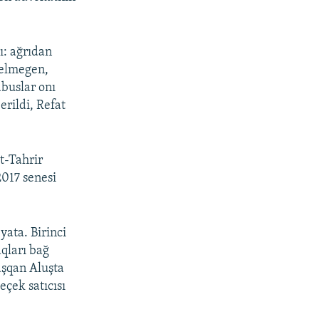
ı: ağrıdan
kelmegen,
abuslar onı
erildi, Refat
t-Tahrir
2017 senesi
yata. Birinci
aqları bağ
aşqan Aluşta
eçek satıcısı