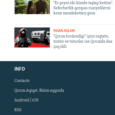
"Er şeyni eki künde taşlap kettim".
Seferberlik qorqusı rusiyelilerni
kene memleketten quva
İNSAN AQLARI
"Qırım birdemligi" işini toqtattı,
tintüv ve tutuvlar ise Qırımda daa
çoq oldı
Русский
Українською
INFO
Contacts
QOŞULIÑIZ!
Qırım.Aqiqat. Bizim aqqında
Android | iOS
RSS