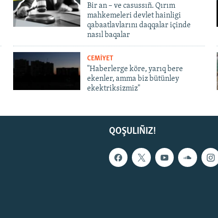
Bir an – ve casussıñ. Qırım
mahkemeleri devlet hainligi
qabaatlavlarını daqqalar içinde
nasıl baqalar
CEMİYET
"Haberlerge köre, yarıq bere
ekenler, amma biz bütünley
ekektriksizmiz"
QOŞULIÑIZ!