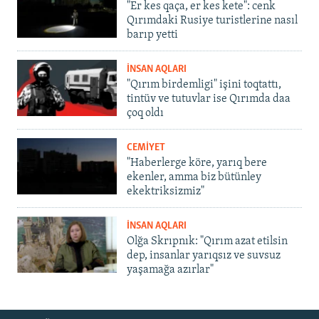
"Er kes qaça, er kes kete": cenk
Qırımdaki Rusiye turistlerine nasıl
barıp yetti
İNSAN AQLARI
"Qırım birdemligi" işini toqtattı,
tintüv ve tutuvlar ise Qırımda daa
çoq oldı
CEMİYET
"Haberlerge köre, yarıq bere
ekenler, amma biz bütünley
ekektriksizmiz"
İNSAN AQLARI
Olğa Skrıpnık: "Qırım azat etilsin
dep, insanlar yarıqsız ve suvsuz
yaşamağa azırlar"