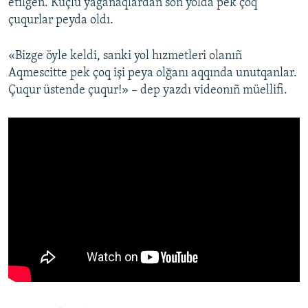
etilgen. Küçlü yağanaqlardan soñ yolda pek çoq
çuqurlar peyda oldı.
«Bizge öyle keldi, sanki yol hızmetleri olanıñ
Aqmescitte pek çoq işi peya olğanı aqqında unutqanlar.
Çuqur üstende çuqur!» – dep yazdı videonıñ müellifi.