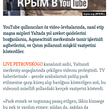
Русский
Українською
YouTube qullanıcıları öz video-levhalarında, nasıl etip
QOŞULIÑIZ!
maşna saipleri Yaltada yol areket qaidelerini
bozğanlarını, Aqmescitniñ merkezinde tamir işleriniñ
aqibetlerini, ve Qırım yollarınıñ müşkül vaziyetini
kösterdiler.
RFE/RS bütün saytları
LIVE PETROVSKOGO
kanalınıñ saibi, Yaltanıñ
merkeziy soqaqlarında çekilgen videonı yerleştirdi. TV
haberlerinde – şeerde arabalarnıñ yañlış park
etilmesine qarşı küreş alıp barılğanı kösterilgen soñ, bu
videonıñ müellifi yollardaki kerçek vaziyetni kösterdi.
«Park etmek ve toqtamaq yasaq etilgen, lâkin kimsege
bu pek te yardım etmey: soldan da, sağdan da