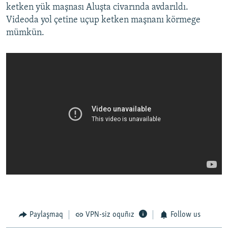
ketken yük maşnası Aluşta civarında avdarıldı.
Videoda yol çetine uçup ketken maşnanı körmege
mümkün.
Paylaşmaq
VPN-siz oquñız
Follow us