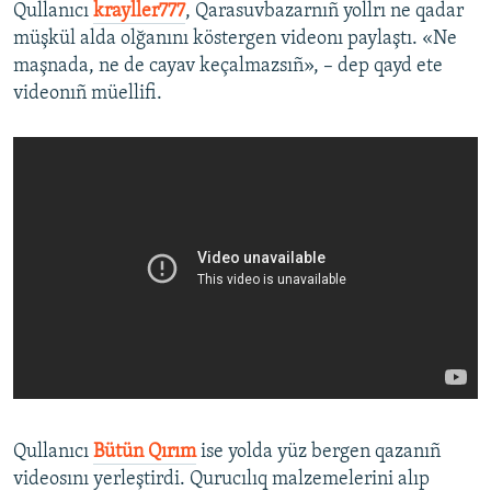
Qullanıcı
krayller777
, Qarasuvbazarnıñ yollrı ne qadar
müşkül alda olğanını köstergen videonı paylaştı. «Ne
maşnada, ne de cayav keçalmazsıñ», – dep qayd ete
videonıñ müellifi.
Qullanıcı
Bütün Qırım
ise yolda yüz bergen qazanıñ
videosını yerleştirdi. Qurucılıq malzemelerini alıp