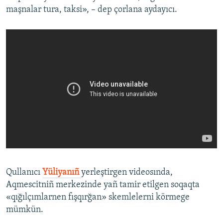
maşnalar tura, taksi», – dep çorlana aydayıcı.
Qullanıcı
Yüliyanıñ
yerleştirgen videosında,
Aqmescitniñ merkezinde yañ tamir etilgen soqaqta
«qığılçımlarnen fışqırğan» skemlelerni körmege
mümkün.