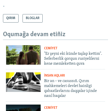
*
QIRIM
BLOGLAR
Oqumağa devam etiñiz
CEMİYET
"Er şeyni eki künde taşlap kettim".
Seferberlik qorqusı rusiyelilerni
kene memleketten quva
İNSAN AQLARI
Bir an – ve casussıñ. Qırım
mahkemeleri devlet hainligi
qabaatlavlarını daqqalar içinde
nasıl baqalar
CEMİYET