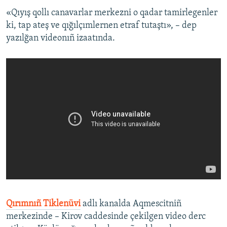
«Qıyış qollı canavarlar merkezni o qadar tamirlegenler
ki, tap ateş ve qığılçımlernen etraf tutaştı», – dep
yazılğan videonıñ izaatında.
Qırımnıñ Tiklenüvi
adlı kanalda Aqmescitniñ
merkezinde – Kirov caddesinde çekilgen video derc