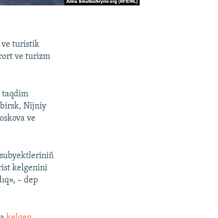
ve turistik
rort ve turizm
n taqdim
irsk, Nijniy
oskova ve
 subyektleriniñ
ist kelgenini
dıq», – dep
ğa
kelgen