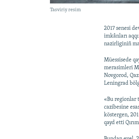
Tasviriy resim
2017 senesi de
imkânları aqqı
nazirliginiñ m
Müessisede qay
merasimleri Mo
Novgorod, Qaz
Leningrad bölg
«Bu regionlar 
cazibesine esa
köstergen, 2016
qayd etti Qırım
Bundan evel, 2