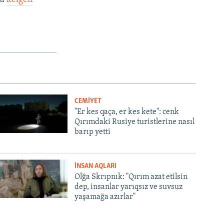
CEMİYET
"Er kes qaça, er kes kete": cenk
Qırımdaki Rusiye turistlerine nasıl
barıp yetti
İNSAN AQLARI
Olğa Skrıpnık: "Qırım azat etilsin
dep, insanlar yarıqsız ve suvsuz
yaşamağa azırlar"