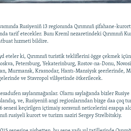
vamında Rusiyeniñ 13 regionında Qırımnıñ şifahane-kurort 
nda tarif etecekler. Bunı Kreml nezaretindeki Qırımnıñ Ku
atbuat hızmeti bildire.
d eteler ki, Qırımnıñ turistik tekliflerini ögge çekmek içü
skva, Petersburg, Yekaterinburg, Rostov-na-Donu, Novosib
an, Murmansk, Krasnodar, Hantı-Mansiysk şeerlerinde, M
elerinde ve Stavropol vilâyetinde ötkerilecek.
tesadufen saylanmağanlar. Olarnı saylağanda bizler Rusiye
slandıq, ve, Rusiyeniñ angi regionlarından bizge daa çoq tur
 senesi keçirilgen içtimaiy soravnıñ neticelerini esapqa al
nıñ rusiyeli kurort ve turizm naziri Sergey Strelbitskiy.
015 senesine nisbetten, bu sene yañı yıl tatillerinde Qırım