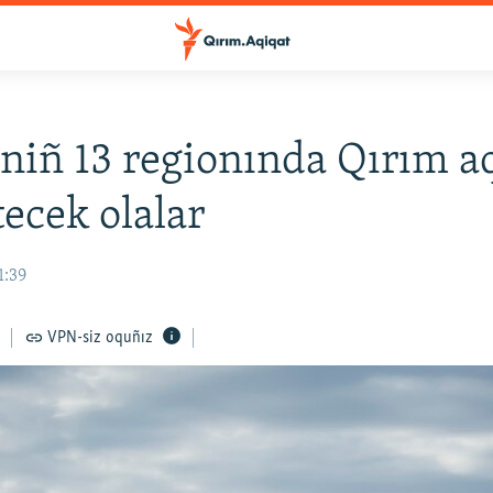
niñ 13 regionında Qırım a
tecek olalar
1:39
VPN-siz oquñız