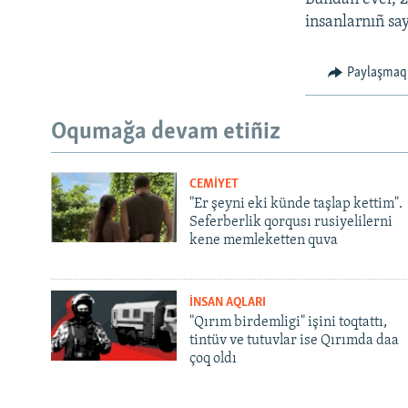
insanlarnıñ say
Paylaşmaq
Oqumağa devam etiñiz
CEMİYET
"Er şeyni eki künde taşlap kettim".
Seferberlik qorqusı rusiyelilerni
kene memleketten quva
İNSAN AQLARI
"Qırım birdemligi" işini toqtattı,
tintüv ve tutuvlar ise Qırımda daa
çoq oldı
Русский