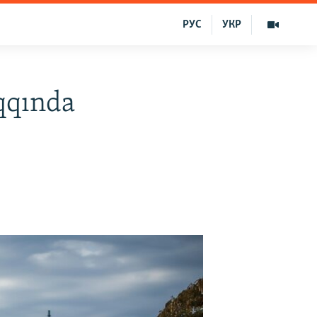
РУС
УКР
qqında