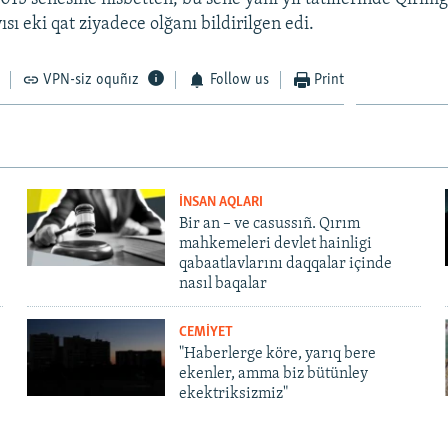
ısı eki qat ziyadece olğanı bildirilgen edi.
VPN-siz oquñız
Follow us
Print
İNSAN AQLARI
Bir an – ve casussıñ. Qırım
mahkemeleri devlet hainligi
qabaatlavlarını daqqalar içinde
nasıl baqalar
CEMİYET
"Haberlerge köre, yarıq bere
ekenler, amma biz bütünley
ekektriksizmiz"