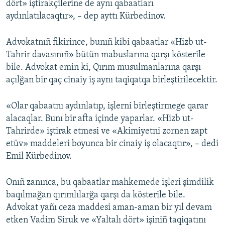
dört» iştirakçilerine de aynı qabaatları
aydınlatılacaqtır», – dep ayttı Kürbedinov.
Advokatnıñ fikirince, bunıñ kibi qabaatlar «Hizb ut-
Tahrir davasınıñ» bütün mabuslarına qarşı kösterile
bile. Advokat emin ki, Qırım musulmanlarına qarşı
açılğan bir qaç cinaiy iş aynı taqiqatqa birleştirilecektir.
«Olar qabaatnı aydınlatıp, işlerni birleştirmege qarar
alacaqlar. Bunı bir afta içinde yaparlar. «Hizb ut-
Tahrirde» iştirak etmesi ve «Akimiyetni zornen zapt
etüv» maddeleri boyunca bir cinaiy iş olacaqtır», – dedi
Emil Kürbedinov.
Onıñ zanınca, bu qabaatlar mahkemede işleri şimdilik
baqılmağan qırımlılarğa qarşı da kösterile bile.
Advokat yañı ceza maddesi aman-aman bir yıl devam
etken Vadim Siruk ve «Yaltalı dört» işiniñ taqiqatını