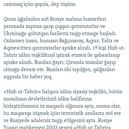
uzatmaq içün qoşula, dep tüşüne.
Qırım işğalinden soñ Rusiye mahsus hızmetleri
yarımada zaptına qarşı çıqqan qırımtatarlar ve
Ukrainağa qoltutqan faallerni taqip etmege başladı.
Onlarnen insan, hususan Bağçasaray, Aqyar, Yalta ve
Aqmescitten qırımtatarlar apiske alındı. 19 kişi Hizb ut-
Tahrir islâm teşkilâtınd iştirak etmesi ile qabaatlanıp
apiske alındı. Bundan ğayrı, Qırımda insanlar ğayıp
olmağa devam ete. Bazıları ölü tapılğan, qalğanları
aqqında bir haber yoq.
«Hizb ut-Tahrir» halqara islâm siyasiy teşkilâtı, bütün
musulman devletleriniñ islâm halifatına
birleştirilmesini öz maqsadı olğanını ayta, amma olar,
bu maqsatqa irişmek içün terroristik usullarnı red ete
ve Rusiyede adaletsiz taqip etilgenini ayta. Rusiye
Yuqarı mahkemesi 2003 senesi «Hizb ut-Tahrir»