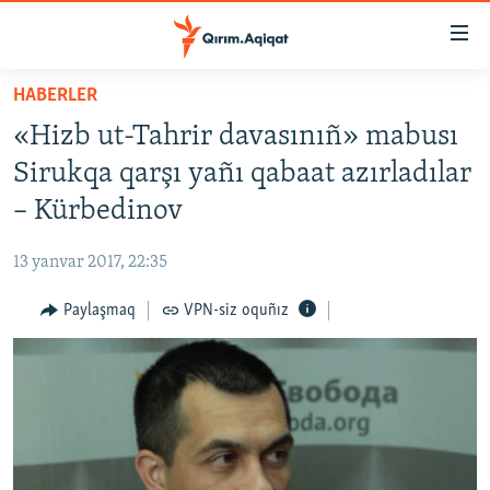
Link
açıqlığı
Esas
HABERLER
mündericege
HABERLER
«Hizb ut-Tahrir davasınıñ» mabusı
qaytmaq
SİYASET
Baş
Sirukqa qarşı yañı qabaat azırladılar
İQTİSADİYAT
navigatsiyağa
– Kürbedinov
qaytmaq
CEMİYET
Qıdıruvğa
13 yanvar 2017, 22:35
MEDENİYET
qaytmaq
Paylaşmaq
VPN-siz oquñız
İNSAN AQLARI
VİDEO
SÜRET
BLOGLAR
FİKİR