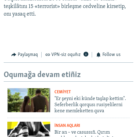
teşkilâtını 15 «terrorist» birleşme cedveline kirsetip,
onı yasaq etti.
Paylaşmaq
VPN-siz oquñız
Follow us
Oqumağa devam etiñiz
CEMİYET
"Er şeyni eki künde taşlap kettim".
Seferberlik qorqusı rusiyelilerni
kene memleketten quva
İNSAN AQLARI
Bir an – ve casussıñ. Qırım