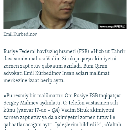
Русский
Українською
Emil Kürbedinov
QOŞULIÑIZ!
Rusiye Federal havfsızlıq hızmeti (FSB) «Hizb ut-Tahrir
davasınıñ» mabusı Vadim Sirukqa qarşı akimiyetni
RFE/RS bütün saytları
zornen zapt etüv qabaatını azırladı. Bunı Qırım
advokatı Emil Kürbedinov İnsan aqları malümat
merkezine izaat berip ayttı.
«Bu resmiy bir malümattır. Onı Rusiye FSB taqiqatçısı
Sergey Mahnev aydınlattı. O, telefon vastasınen salı
künü (yanvar 17-de –
QA
) Vadim Siruk akimiyetni
zornen zapt etüv ya da akimiyetni zornen tutuv ile
qabaatlanacağını ayttı. İşdeşlerim bildirdi ki, «Yaltalı