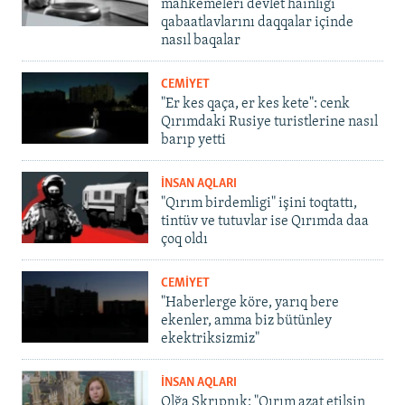
mahkemeleri devlet hainligi
qabaatlavlarını daqqalar içinde
nasıl baqalar
CEMİYET
"Er kes qaça, er kes kete": cenk
Qırımdaki Rusiye turistlerine nasıl
barıp yetti
İNSAN AQLARI
"Qırım birdemligi" işini toqtattı,
tintüv ve tutuvlar ise Qırımda daa
çoq oldı
CEMİYET
"Haberlerge köre, yarıq bere
ekenler, amma biz bütünley
ekektriksizmiz"
İNSAN AQLARI
Olğa Skrıpnık: "Qırım azat etilsin