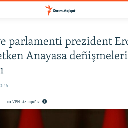
e parlamenti prezident E
 etken Anayasa deñişmeler
ı
10:45
VPN-siz oquñız