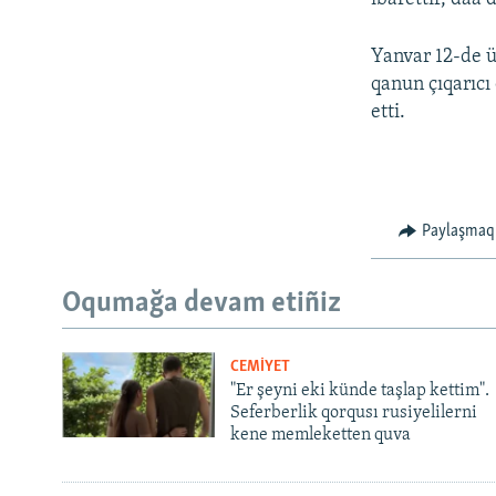
Yanvar 12-de ü
qanun çıqarıcı
etti.
Paylaşmaq
Oqumağa devam etiñiz
CEMİYET
"Er şeyni eki künde taşlap kettim".
Seferberlik qorqusı rusiyelilerni
kene memleketten quva