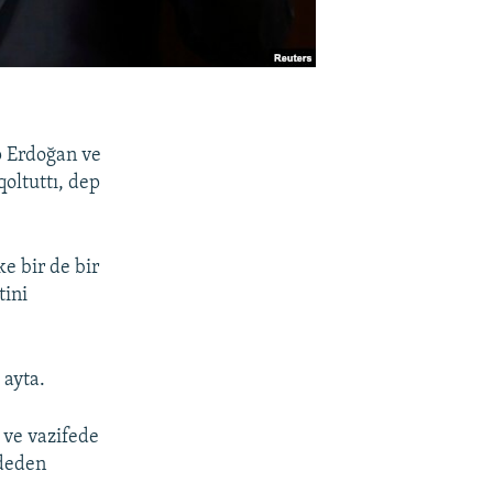
p Erdoğan ve
oltuttı, dep
e bir de bir
tini
 ayta.
 ve vazifede
ddeden