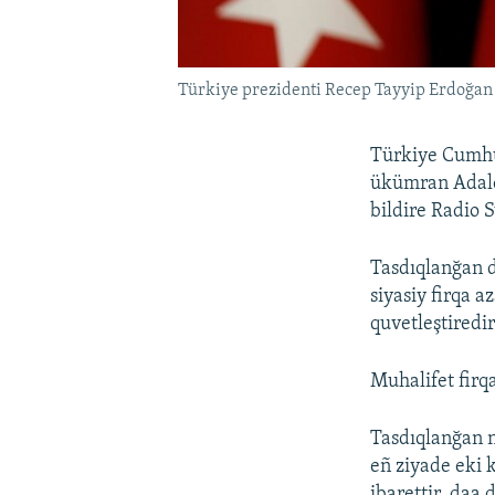
Türkiye prezidenti Recep Tayyip Erdoğan
Türkiye Cumhur
ükümran Adalet
bildire Radio 
Tasdıqlanğan d
siyasiy firqa a
quvetleştiredir
Muhalifet firqa
Tasdıqlanğan n
eñ ziyade eki 
ibarettir, daa