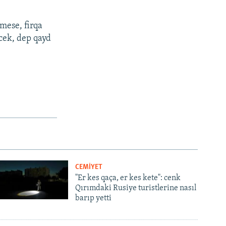
mese, firqa
ecek, dep qayd
CEMİYET
"Er kes qaça, er kes kete": cenk
Qırımdaki Rusiye turistlerine nasıl
barıp yetti