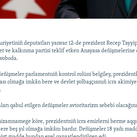
iyetiniñ deputatları yanvar 12-de prezident Recep Tayyi
 ve kalkınma partisi teklif etken Anayasa deñişmelerine q
Svoboda.
eñişmeler parlamentniñ kontrol rolüni belgiley, prezidentk
zası olmağa imkân bere ve devlet yolbaşçısınıñ icra akimiye
.
ları qabul etilgen deñişmeler avtoritarizm sebebi olacağını
izamnamege köre, prezidentniñ icra emirlerni berme aqqı
kere beş yıl olmağa imkânı bardır. Deñişmeler 18 yañı ma
 dört madde bundan evel qanaatlendirilgen edi.