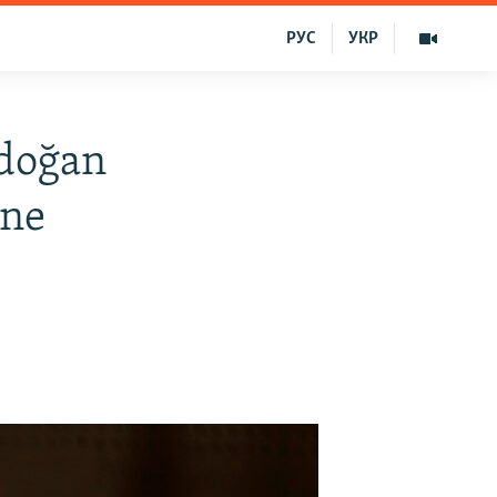
РУС
УКР
rdoğan
ine