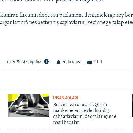
kümran firqanıñ deputatı parlament deñişmelerge rey ber
 organlarınıñ nevbetten tış saylavlarını keçirmege talap et
VPN-siz oquñız
Follow us
Print
İNSAN AQLARI
Bir an – ve casussıñ. Qırım
mahkemeleri devlet hainligi
qabaatlavlarını daqqalar içinde
nasıl baqalar