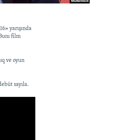
016» yarışında
Bunı film
şıq ve oyun
debüt sayıla.