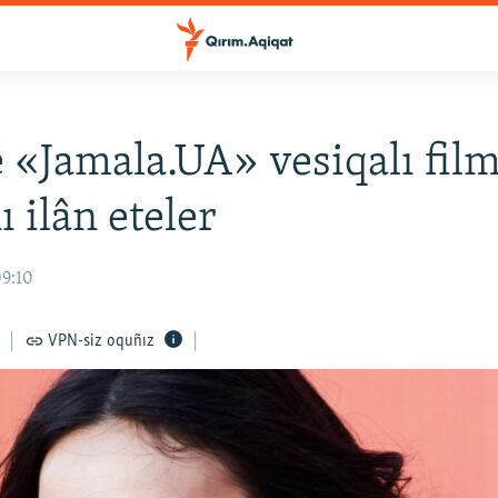
 «Jamala.UA» vesiqalı fil
ı ilân eteler
09:10
VPN-siz oquñız