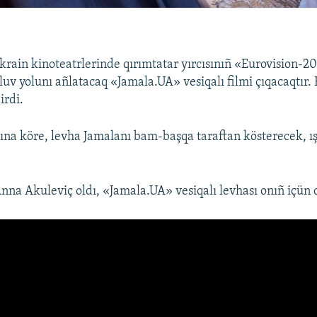
krain kinoteatrlerinde qırımtatar yırcısınıñ «Eurovision-2
luv yolunı añlatacaq «Jamala.UA» vesiqalı filmi çıqacaqtır. 
irdi.
ına köre, levha Jamalanı bam-başqa taraftan kösterecek, ı
Anna Akuleviç oldı, «Jamala.UA» vesiqalı levhası onıñ içün 