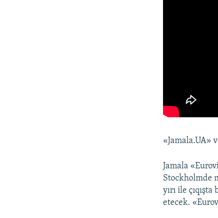
«Jamala.UA» ve
Jamala «Eurovis
Stockholmde ma
yırı ile çıqışt
etecek. «Eurov