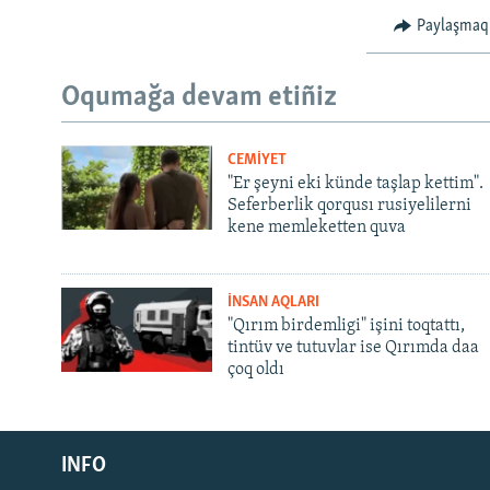
Paylaşmaq
Oqumağa devam etiñiz
CEMİYET
"Er şeyni eki künde taşlap kettim".
Seferberlik qorqusı rusiyelilerni
kene memleketten quva
İNSAN AQLARI
"Qırım birdemligi" işini toqtattı,
tintüv ve tutuvlar ise Qırımda daa
çoq oldı
Русский
INFO
Українською