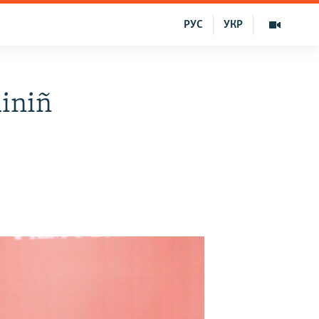
РУС
УКР
miniñ