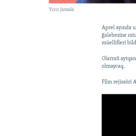
Yırcı Jamala
Aprel ayında u
ğalebesine ıntı
müellifleri bild
Olarnıñ aytqan
olmaycaq.
Film rejissöri 