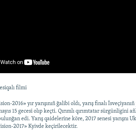
siqalı filmi
ion-2016» yır yarışınıñ ğalibi oldı, yarış finalı İsveçiyanıñ
yıs 15 gecesi olıp keçti. Qırımlı qırımtatar sürgünligini a
a bulunğan edi. Yarış qaidelerine köre, 2017 senesi yarışnı U
ision-2017» Kyivde keçirilecektir.