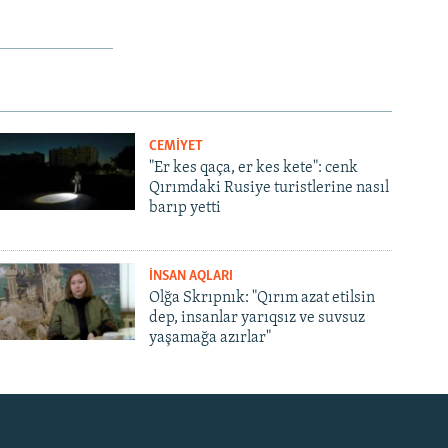
CEMİYET
"Er kes qaça, er kes kete": cenk
Qırımdaki Rusiye turistlerine nasıl
barıp yetti
İNSAN AQLARI
Olğa Skrıpnık: "Qırım azat etilsin
dep, insanlar yarıqsız ve suvsuz
yaşamağa azırlar"