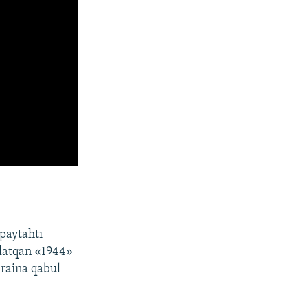
 paytahtı
ñlatqan «1944»
kraina qabul