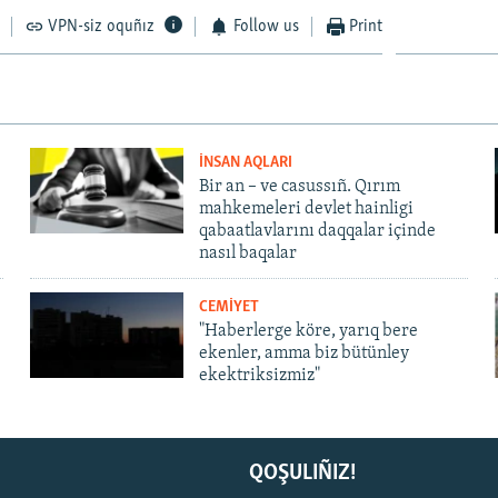
VPN-siz oquñız
Follow us
Print
İNSAN AQLARI
Bir an – ve casussıñ. Qırım
mahkemeleri devlet hainligi
qabaatlavlarını daqqalar içinde
nasıl baqalar
CEMİYET
"Haberlerge köre, yarıq bere
ekenler, amma biz bütünley
ekektriksizmiz"
QOŞULIÑIZ!