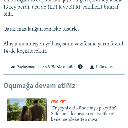
Zalda olğan 16 deputattan qayd etilgen qarar leyhasına
13 rey berdi, üçü de (LDPR ve KPRF vekilleri) bitaraf
oldı.
Qarar imzalanğan soñ işke tüşürle.
Aluşta memuriyeti yolbaşçısınıñ vazifesine yarın fevral
14-de keçirilecektir.
Paylaşmaq
VPN-siz oquñız
Follow us
Oqumağa devam etiñiz
CEMİYET
"Er şeyni eki künde taşlap kettim".
Seferberlik qorqusı rusiyelilerni
kene memleketten quva