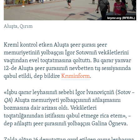
Русский
Українською
Aluşta, Qırım
QOŞULIÑIZ!
Kreml kontrol etken Aluşta şeer şurası şeer
memuriyetiniñ yolbaşçısı İgor Sotovnıñ vekâletlerini
vaqtından evel toqtatmasına qoltuttı. Bu qarar yanvar
RFE/RS bütün saytları
12-de Aluşta şeer şurasınıñ nevbetten tış sessiyasında
qabul etildi, dep bildire
Krıminform
.
«İşbu qarar leyhasınıñ sebebi İgor İvanoviçniñ (Sotov –
QA
) Aluşta memuriyeti yolbaşçısınıñ añlaşmasını
bozmasına dair arizası oldı. Vekâletleri
toqtatılğanından istifasını qabul etmege rica etem», –
dep añlaşttı şeer şurasınıñ yolbaşçısı Galina Ögneva.