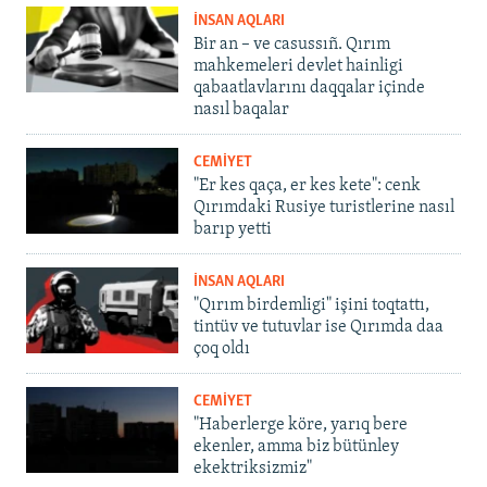
İNSAN AQLARI
Bir an – ve casussıñ. Qırım
mahkemeleri devlet hainligi
qabaatlavlarını daqqalar içinde
nasıl baqalar
CEMİYET
"Er kes qaça, er kes kete": cenk
Qırımdaki Rusiye turistlerine nasıl
barıp yetti
İNSAN AQLARI
"Qırım birdemligi" işini toqtattı,
tintüv ve tutuvlar ise Qırımda daa
çoq oldı
CEMİYET
"Haberlerge köre, yarıq bere
ekenler, amma biz bütünley
ekektriksizmiz"