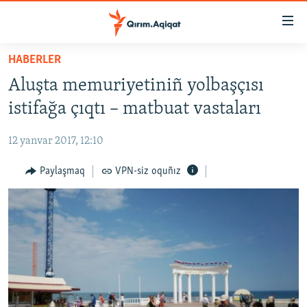
Link
açıqlığı
Esas
HABERLER
mündericege
HABERLER
Aluşta memuriyetiniñ yolbaşçısı
qaytmaq
SİYASET
Baş
istifağa çıqtı – matbuat vastaları
İQTİSADİYAT
navigatsiyağa
qaytmaq
12 yanvar 2017, 12:10
CEMİYET
Qıdıruvğa
MEDENİYET
Paylaşmaq
VPN-siz oquñız
qaytmaq
İNSAN AQLARI
VİDEO
SÜRET
BLOGLAR
FİKİR