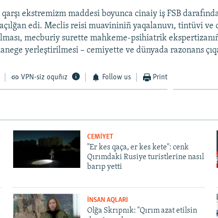
qarşı ekstremizm maddesi boyunca cinaiy iş FSB darafında
açılğan edi. Meclis reisi muavininiñ yaqalanuvı, tintüvi ve 
çılması, mecburiy surette mahkeme-psihiatrik ekspertizanıñ
hanege yerleştirilmesi – cemiyette ve dünyada razonans çıq
VPN-siz oquñız
Follow us
Print
CEMİYET
"Er kes qaça, er kes kete": cenk
Qırımdaki Rusiye turistlerine nasıl
barıp yetti
İNSAN AQLARI
Olğa Skrıpnık: "Qırım azat etilsin