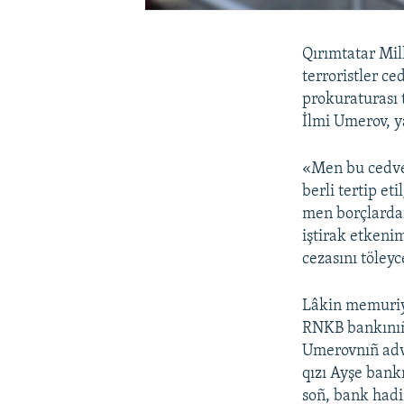
Qırımtatar Mil
terroristler ce
prokuraturası 
İlmi Umerov, y
«Men bu cedvel
berli tertip et
men borçlardan
iştirak etkeni
cezasını töley
Lâkin memuriy 
RNKB bankınıñ
Umerovnıñ advo
qızı Ayşe bank
soñ, bank hadim