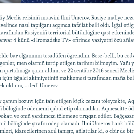
liy Meclis reisiniñ muavini İlmi Umerov, Rusiye maliye nez
dvelinde nasıl tapılğanı aqqında tafsilât belli oldı. İşğal eti
tarafından Rusiyeniñ territorial bütünlügine qast etkenin
anvar 4 künü «Hromadske TV» efirinde vaziyetni özü añlat
de bar olğanımnı tesadüfen ögrendim. Bese-belli, bu ced
ilgenler, men olarnıñ tertip etilgen tarihını bilmeyim. Yañı
 qurtulmağa qarar aldım, ve 22 sentâbr 2016 senesi Mecli
m içün işğalci akimiyetiniñ mahkemesi tarafından maña be
cek oldım», – dedi Umerov.
qanun bozuvı içün tain etilgen kiçik cezanı töleycekte, A
 bölüginde ödememi qabul etip olamadılar. Aqmescitte ö
katı ve onıñ yardımcısı tölemege tırışqan ediler. Bağçasa
nıñ bölüginde ştrafnı ödep olamadı. İlmi Umerov bank böl
leri, idarecilerinen aqıl tanışıp, añlattılar ki, o «bir de bi