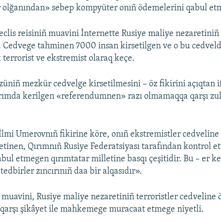
r olğanından» sebep kompyüter onıñ ödemelerini qabul et
clis reisiniñ muavini İnternette Rusiye maliye nezaretiniñ 
ı. Cedvege tahminen 7000 insan kirsetilgen ve o bu cedvel
 terrorist ve ekstremist olaraq keçe.
züniñ mezkür cedvelge kirsetilmesini – öz fikirini açıqtan 
ırımda kerilgen «referendumnen» razı olmamaqqa qarşı zu
İlmi Umerovnıñ fikirine köre, onıñ ekstremistler cedveline 
etinen, Qırımnıñ Rusiye Federatsiyası tarafından kontrol et
abul etmegen qırımtatar milletine basqı çeşitidir. Bu – er 
tedbirler zıncırınıñ daa bir alqasıdır».
ñ muavini, Rusiye maliye nezaretiniñ terroristler cedveline 
 qarşı şikâyet ile mahkemege muracaat etmege niyetli.