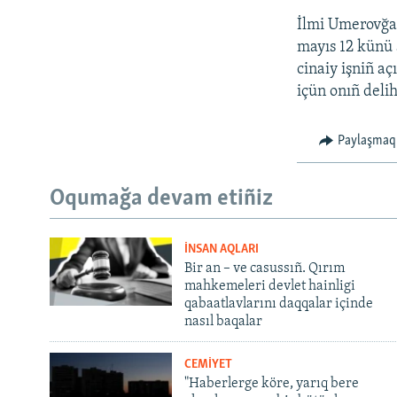
İlmi Umerovğa 
mayıs 12 künü 
cinaiy işniñ a
içün onıñ deli
Paylaşmaq
Oqumağa devam etiñiz
İNSAN AQLARI
Bir an – ve casussıñ. Qırım
mahkemeleri devlet hainligi
qabaatlavlarını daqqalar içinde
nasıl baqalar
CEMİYET
"Haberlerge köre, yarıq bere