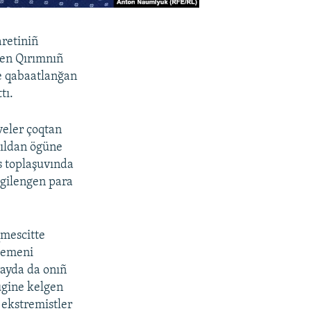
aretiniñ
lgen Qırımnıñ
de qabaatlanğan
tı.
veler çoqtan
 yıldan ögüne
s toplaşuvında
lgilengen para
qmescitte
demeni
rayda da onıñ
ügine kelgen
r ekstremistler