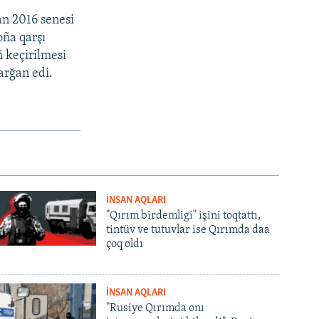
n 2016 senesi
oña qarşı
 keçirilmesi
arğan edi.
İNSAN AQLARI
"Qırım birdemligi" işini toqtattı,
tintüv ve tutuvlar ise Qırımda daa
çoq oldı
İNSAN AQLARI
"Rusiye Qırımda onı