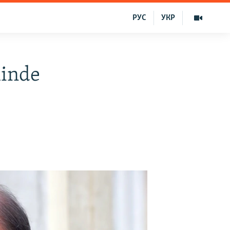
РУС
УКР
linde