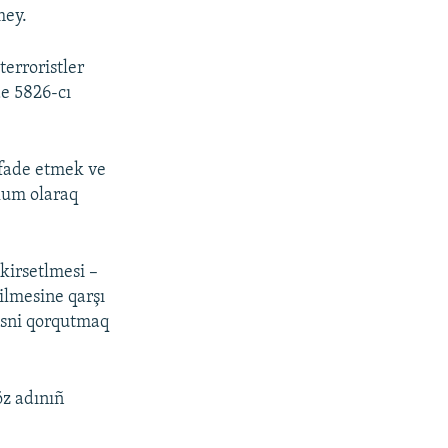
mey.
terroristler
de 5826-cı
ifade etmek ve
lum olaraq
kirsetlmesi –
ilmesine qarşı
kesni qorqutmaq
öz adınıñ