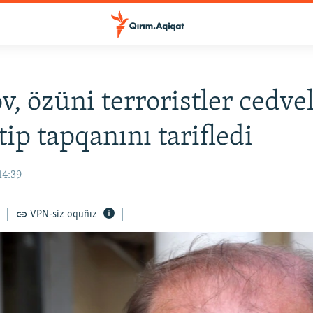
, özüni terroristler cedve
tip tapqanını tarifledi
14:39
VPN-siz oquñız