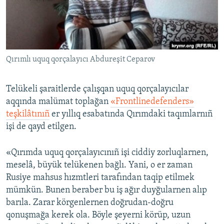
Русский
Українською
Qırımlı uquq qorçalayıcı Abdureşit Ceparov
QOŞULIÑIZ!
Telükeli şaraitlerde çalışqan uquq qorçalayıcılar
aqqında malümat toplağan
«Frontlinedefenders»
RFE/RS bütün saytları
teşkilâtınıñ
er yıllıq esabatında Qırımdaki taqımlarnıñ
işi de qayd etilgen.
«Qırımda uquq qorçalayıcınıñ işi ciddiy zorluqlarnen,
meselâ, büyük telükenen bağlı. Yani, o er zaman
Rusiye mahsus hızmtleri tarafından taqip etilmek
mümkün. Bunen beraber bu iş ağır duyğularnen alıp
barıla. Zarar körgenlernen doğrudan-doğru
qonuşmağa kerek ola. Böyle şeyerni körüp, uzun