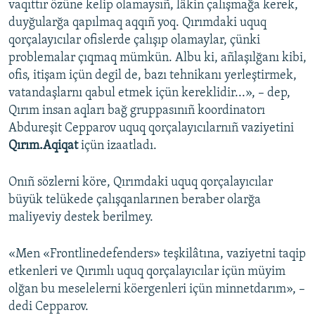
vaqıttır özüne kelip olamaysıñ, lâkin çalışmağa kerek,
duyğularğa qapılmaq aqqıñ yoq. Qırımdaki uquq
qorçalayıcılar ofislerde çalışıp olamaylar, çünki
problemalar çıqmaq mümkün. Albu ki, añlaşılğanı kibi,
ofis, itişam içün degil de, bazı tehnikanı yerleştirmek,
vatandaşlarnı qabul etmek içün kereklidir...», – dep,
Qırım insan aqları bağ gruppasınıñ koordinatorı
Abdureşit Cepparov uquq qorçalayıcılarnıñ vaziyetini
Qırım.Aqiqat
içün izaatladı.
Onıñ sözlerni köre, Qırımdaki uquq qorçalayıcılar
büyük telükede çalışqanlarınen beraber olarğa
maliyeviy destek berilmey.
«Men «Frontlinedefenders» teşkilâtına, vaziyetni taqip
etkenleri ve Qırımlı uquq qorçalayıcılar içün müyim
olğan bu meselelerni köergenleri içün minnetdarım», –
dedi Cepparov.