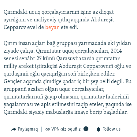
Qırımdaki uquq qorçalayıcıarnıñ işine az diqqat
ayırılğanı ve maliyeviy qıtlıq aqqında Abdureşit
Cepparov evel de
beyan
ete edi.
Qırım insan aqları bağ gruppası yarımadada eki yıldan
ziyade çalışa. Qırımtatar uquq qorçalayıcıları, 2014
senesi senâbr 27 künü Qarasuvbazarda qırımtatar
milliy areket iştirakçisi Abdureşit Cepparovnıñ oğlu ve
qardaşınıñ oğlu qaçıqırlğan soñ birleşken ediler.
Gençler aqqında şimdige qadar iç bir şey belli degil. Bu
gruppanñ azaları olğan uquq qorçalayıcılar,
qırımtatarlarnuñ ğayıp olmasını, qırımtatar faaleriniñ
yaqalanması ve apis etilmesini taqip eteler, yaqında ise
Qırımdaki siyasiy mabuslarğa imaye berip başladılar.
Paylaşmaq
VPN-siz oquñız
Follow us