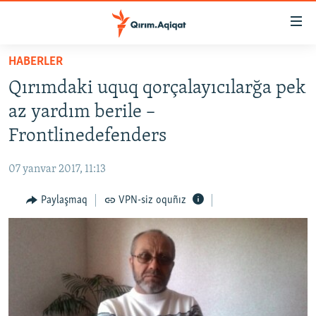
Link
açıqlığı
Esas
HABERLER
mündericege
HABERLER
Qırımdaki uquq qorçalayıcılarğa pek
qaytmaq
SİYASET
Baş
az yardım berile –
İQTİSADİYAT
navigatsiyağa
Frontlinedefenders
qaytmaq
CEMİYET
Qıdıruvğa
07 yanvar 2017, 11:13
MEDENİYET
qaytmaq
Paylaşmaq
VPN-siz oquñız
İNSAN AQLARI
VİDEO
SÜRET
BLOGLAR
FİKİR