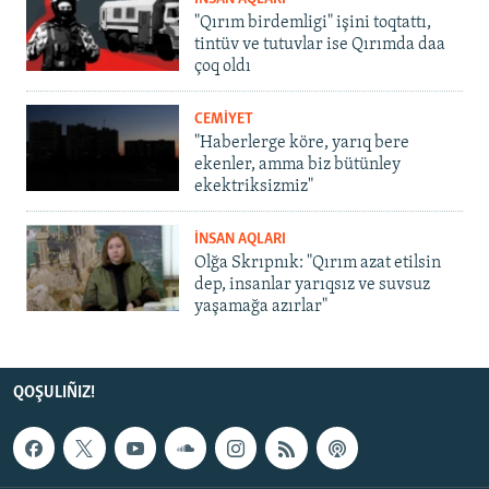
"Qırım birdemligi" işini toqtattı,
tintüv ve tutuvlar ise Qırımda daa
çoq oldı
CEMİYET
"Haberlerge köre, yarıq bere
ekenler, amma biz bütünley
ekektriksizmiz"
İNSAN AQLARI
Olğa Skrıpnık: "Qırım azat etilsin
dep, insanlar yarıqsız ve suvsuz
yaşamağa azırlar"
QOŞULIÑIZ!