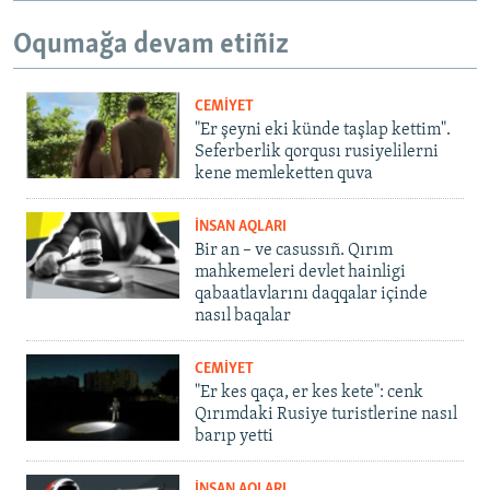
Oqumağa devam etiñiz
CEMİYET
"Er şeyni eki künde taşlap kettim".
Seferberlik qorqusı rusiyelilerni
kene memleketten quva
İNSAN AQLARI
Bir an – ve casussıñ. Qırım
mahkemeleri devlet hainligi
qabaatlavlarını daqqalar içinde
nasıl baqalar
CEMİYET
"Er kes qaça, er kes kete": cenk
Qırımdaki Rusiye turistlerine nasıl
barıp yetti
İNSAN AQLARI