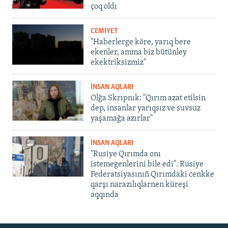
çoq oldı
CEMİYET
"Haberlerge köre, yarıq bere
ekenler, amma biz bütünley
ekektriksizmiz"
İNSAN AQLARI
Olğa Skrıpnık: "Qırım azat etilsin
dep, insanlar yarıqsız ve suvsuz
yaşamağa azırlar"
İNSAN AQLARI
"Rusiye Qırımda onı
istemegenlerini bile edi". Rusiye
Federatsiyasınıñ Qırımdaki cenkke
qarşı narazılıqlarnen küreşi
aqqında