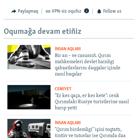
Paylaşmaq
VPN-siz oquñız
Follow us
Oqumağa devam etiñiz
İNSAN AQLARI
Bir an – ve casussıñ. Qırım
mahkemeleri devlet hainligi
qabaatlavlarını daqqalar içinde
nasıl baqalar
CEMİYET
"Er kes qaça, er kes kete": cenk
Qırımdaki Rusiye turistlerine nasıl
barıp yetti
İNSAN AQLARI
"Qırım birdemligi" işini toqtattı,
tintüv ve tutuvlar ise Qırımda daa