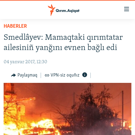
Link
açıqlığı
Esas
HABERLER
mündericege
HABERLER
Smedlâyev: Mamaqtaki qırımtatar
qaytmaq
SİYASET
Baş
ailesiniñ yanğını evnen bağlı edi
İQTİSADİYAT
navigatsiyağa
qaytmaq
04 yanvar 2017, 12:30
CEMİYET
Qıdıruvğa
MEDENİYET
Paylaşmaq
VPN-siz oquñız
qaytmaq
İNSAN AQLARI
VİDEO
SÜRET
BLOGLAR
FİKİR