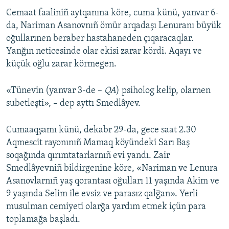
Cemaat faaliniñ aytqanına köre, cuma künü, yanvar 6-
da, Nariman Asanovnıñ ömür arqadaşı Lenuranı büyük
oğullarınen beraber hastahaneden çıqaracaqlar.
Yanğın neticesinde olar ekisi zarar kördi. Aqayı ve
küçük oğlu zarar körmegen.
«Tünevin (yanvar 3-de –
QA
) psiholog kelip, olarnen
subetleşti», – dep ayttı Smedlâyev.
Cumaaqşamı künü, dekabr 29-da, gece saat 2.30
Aqmescit rayonınıñ Mamaq köyündeki Sarı Baş
soqağında qırımtatarlarnıñ evi yandı. Zair
Smedlâyevniñ bildirgenine köre, «Nariman ve Lenura
Asanovlarnıñ yaş qorantası oğulları 11 yaşında Akim ve
9 yaşında Selim ile evsiz ve parasız qalğan». Yerli
musulman cemiyeti olarğa yardım etmek içün para
toplamağa başladı.