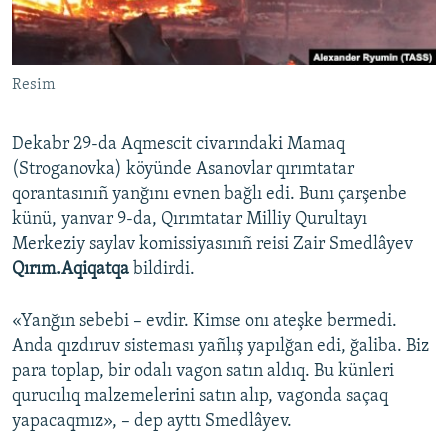
Русский
Українською
Resim
QOŞULIÑIZ!
Dekabr 29-da Aqmescit civarındaki Mamaq
(Stroganovka) köyünde Asanovlar qırımtatar
qorantasınıñ yanğını evnen bağlı edi. Bunı çarşenbe
RFE/RS bütün saytları
künü, yanvar 9-da, Qırımtatar Milliy Qurultayı
Merkeziy saylav komissiyasınıñ reisi Zair Smedlâyev
Qırım.Aqiqatqa
bildirdi.
«Yanğın sebebi – evdir. Kimse onı ateşke bermedi.
Anda qızdıruv sisteması yañlış yapılğan edi, ğaliba. Biz
para toplap, bir odalı vagon satın aldıq. Bu künleri
qurucılıq malzemelerini satın alıp, vagonda saçaq
yapacaqmız», – dep ayttı Smedlâyev.