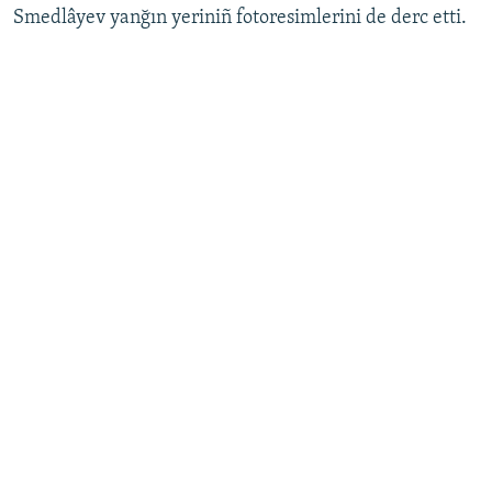
Smedlâyev yanğın yeriniñ fotoresimlerini de derc etti.
Русский
Українською
QOŞULIÑIZ!
RFE/RS bütün saytları