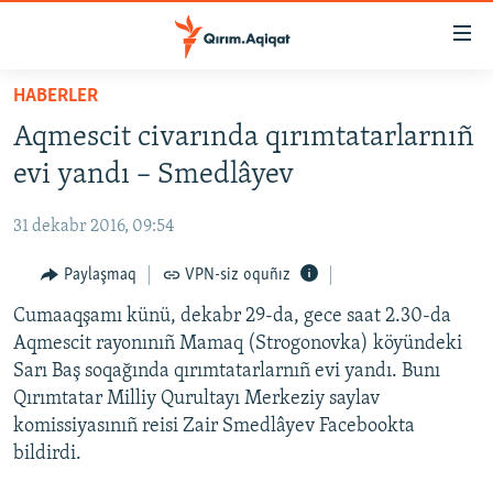
Link
açıqlığı
Esas
HABERLER
mündericege
HABERLER
Aqmescit civarında qırımtatarlarnıñ
qaytmaq
SİYASET
Baş
evi yandı – Smedlâyev
İQTİSADİYAT
navigatsiyağa
qaytmaq
31 dekabr 2016, 09:54
CEMİYET
Qıdıruvğa
MEDENİYET
Paylaşmaq
VPN-siz oquñız
qaytmaq
İNSAN AQLARI
Cumaaqşamı künü, dekabr 29-da, gece saat 2.30-da
Aqmescit rayonınıñ Mamaq (Strogonovka) köyündeki
VİDEO
Sarı Baş soqağında qırımtatarlarnıñ evi yandı. Bunı
SÜRET
Qırımtatar Milliy Qurultayı Merkeziy saylav
komissiyasınıñ reisi Zair Smedlâyev Facebookta
BLOGLAR
bildirdi.
FİKİR