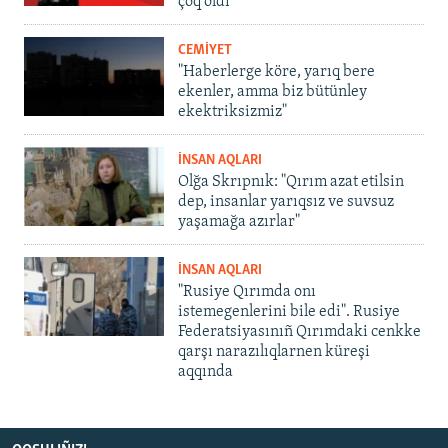
çoq oldı
CEMİYET
"Haberlerge köre, yarıq bere
ekenler, amma biz bütünley
ekektriksizmiz"
İNSAN AQLARI
Olğa Skrıpnık: "Qırım azat etilsin
dep, insanlar yarıqsız ve suvsuz
yaşamağa azırlar"
İNSAN AQLARI
"Rusiye Qırımda onı
istemegenlerini bile edi". Rusiye
Federatsiyasınıñ Qırımdaki cenkke
qarşı narazılıqlarnen küreşi
aqqında