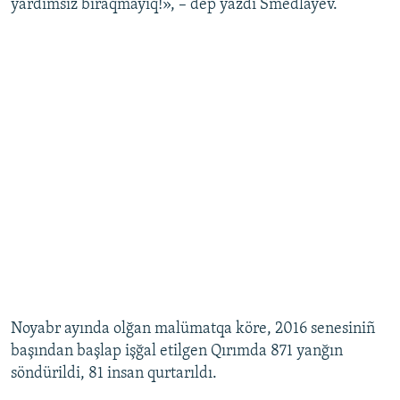
yardımsız bıraqmayıq!», – dep yazdı Smedlâyev.
Noyabr ayında olğan malümatqa köre, 2016 senesiniñ
başından başlap işğal etilgen Qırımda 871 yanğın
söndürildi, 81 insan qurtarıldı.