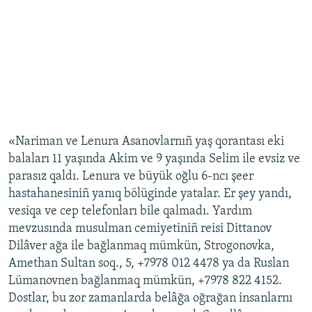
«Nariman ve Lenura Asanovlarnıñ yaş qorantası eki
balaları 11 yaşında Akim ve 9 yaşında Selim ile evsiz ve
parasız qaldı. Lenura ve büyük oğlu 6-ncı şeer
hastahanesiniñ yanıq bölüginde yatalar. Er şey yandı,
vesiqa ve cep telefonları bile qalmadı. Yardım
mevzusında musulman cemiyetiniñ reisi Dittanov
Dilâver ağa ile bağlanmaq mümkün, Strogonovka,
Amethan Sultan soq., 5, +7978 012 4478 ya da Ruslan
Lümanovnen bağlanmaq mümkün, +7978 822 4152.
Dostlar, bu zor zamanlarda belâğa oğrağan insanlarnı