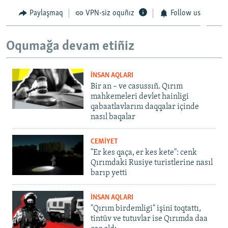
Paylaşmaq
VPN-siz oquñız
Follow us
Oqumağa devam etiñiz
İNSAN AQLARI
Bir an – ve casussıñ. Qırım
mahkemeleri devlet hainligi
qabaatlavlarını daqqalar içinde
nasıl baqalar
CEMİYET
"Er kes qaça, er kes kete": cenk
Qırımdaki Rusiye turistlerine nasıl
barıp yetti
İNSAN AQLARI
"Qırım birdemligi" işini toqtattı,
tintüv ve tutuvlar ise Qırımda daa