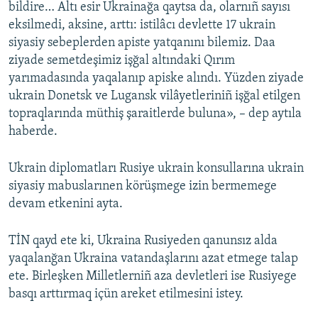
bildire… Altı esir Ukrainağa qaytsa da, olarnıñ sayısı
eksilmedi, aksine, arttı: istilâcı devlette 17 ukrain
siyasiy sebeplerden apiste yatqanını bilemiz. Daa
ziyade semetdeşimiz işğal altındaki Qırım
yarımadasında yaqalanıp apiske alındı. Yüzden ziyade
ukrain Donetsk ve Lugansk vilâyetleriniñ işğal etilgen
topraqlarında müthiş şaraitlerde buluna», – dep aytıla
haberde.
Ukrain diplomatları Rusiye ukrain konsullarına ukrain
siyasiy mabuslarınen körüşmege izin bermemege
devam etkenini ayta.
TİN qayd ete ki, Ukraina Rusiyeden qanunsız alda
yaqalanğan Ukraina vatandaşlarını azat etmege talap
ete. Birleşken Milletlerniñ aza devletleri ise Rusiyege
basqı arttırmaq içün areket etilmesini istey.