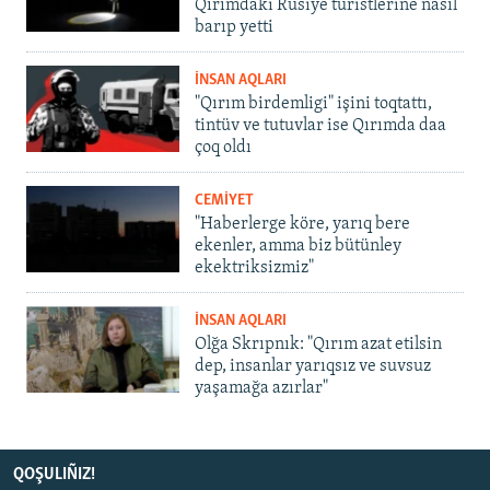
Qırımdaki Rusiye turistlerine nasıl
barıp yetti
İNSAN AQLARI
"Qırım birdemligi" işini toqtattı,
tintüv ve tutuvlar ise Qırımda daa
çoq oldı
CEMİYET
"Haberlerge köre, yarıq bere
ekenler, amma biz bütünley
ekektriksizmiz"
İNSAN AQLARI
Olğa Skrıpnık: "Qırım azat etilsin
dep, insanlar yarıqsız ve suvsuz
yaşamağa azırlar"
QOŞULIÑIZ!