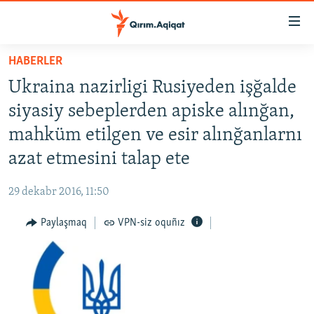
Link
açıqlığı
Esas
HABERLER
mündericege
HABERLER
Ukraina nazirligi Rusiyeden işğalde
qaytmaq
SİYASET
Baş
siyasiy sebeplerden apiske alınğan,
İQTİSADİYAT
navigatsiyağa
mahküm etilgen ve esir alınğanlarnı
qaytmaq
CEMİYET
azat etmesini talap ete
Qıdıruvğa
MEDENİYET
qaytmaq
29 dekabr 2016, 11:50
İNSAN AQLARI
Paylaşmaq
VPN-siz oquñız
VİDEO
SÜRET
BLOGLAR
FİKİR