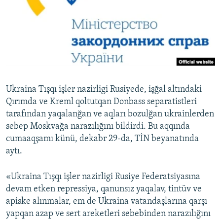
Русский
Українською
QOŞULIÑIZ!
Ukraina Tışqı işler nazirligi Rusiyede, işğal altındaki
Qırımda ve Kreml qoltutqan Donbass separatistleri
RFE/RS bütün saytları
tarafından yaqalanğan ve aqları bozulğan ukrainlerden
sebep Moskvağa narazılığını bildirdi. Bu aqqında
cumaaqşamı künü, dekabr 29-da, TİN beyanatında
aytı.
«Ukraina Tışqı işler nazirligi Rusiye Federatsiyasına
devam etken repressiya, qanunsız yaqalav, tintüv ve
apiske alınmalar, em de Ukraina vatandaşlarına qarşı
yapqan azap ve sert areketleri sebebinden narazılığını