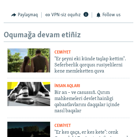
Paylaşmaq
VPN-siz oquñız
Follow us
Oqumağa devam etiñiz
CEMİYET
"Er şeyni eki künde taşlap kettim".
Seferberlik qorqusı rusiyelilerni
kene memleketten quva
İNSAN AQLARI
Bir an – ve casussıñ. Qırım
mahkemeleri devlet hainligi
qabaatlavlarını daqqalar içinde
nasıl baqalar
CEMİYET
"Er kes qaça, er kes kete": cenk