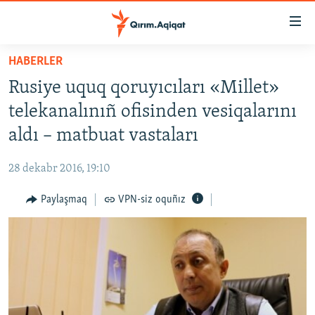
Link
açıqlığı
Esas
HABERLER
mündericege
HABERLER
Rusiye uquq qoruyıcıları «Millet»
qaytmaq
SİYASET
Baş
telekanalınıñ ofisinden vesiqalarını
İQTİSADİYAT
navigatsiyağa
aldı – matbuat vastaları
qaytmaq
CEMİYET
Qıdıruvğa
28 dekabr 2016, 19:10
MEDENİYET
qaytmaq
Paylaşmaq
VPN-siz oquñız
İNSAN AQLARI
VİDEO
SÜRET
BLOGLAR
FİKİR