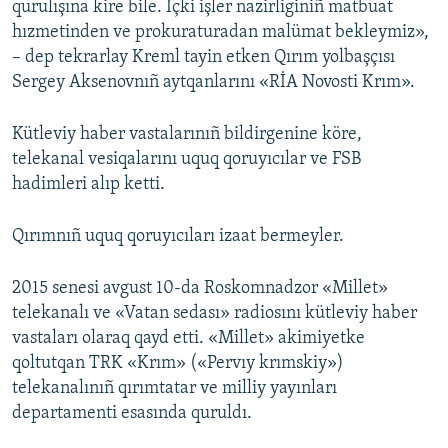
qurulışına kire bile. İçki işler nazirliginiñ matbuat
hızmetinden ve prokuraturadan malümat bekleymiz»,
– dep tekrarlay Kreml tayin etken Qırım yolbaşçısı
Sergey Aksenovnıñ aytqanlarını «RİA Novosti Krım».
Kütleviy haber vastalarınıñ bildirgenine köre,
telekanal vesiqalarını uquq qoruyıcılar ve FSB
hadimleri alıp ketti.
Qırımnıñ uquq qoruyıcıları izaat bermeyler.
2015 senesi avgust 10-da Roskomnadzor «Millet»
telekanalı ve «Vatan sedası» radiosını kütleviy haber
vastaları olaraq qayd etti. «Millet» akimiyetke
qoltutqan TRK «Krım» («Pervıy krımskiy»)
telekanalınıñ qırımtatar ve milliy yayınları
departamenti esasında quruldı.