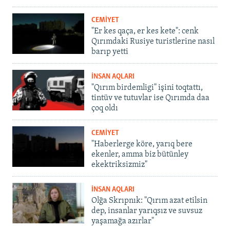
CEMİYET
"Er kes qaça, er kes kete": cenk
Qırımdaki Rusiye turistlerine nasıl
barıp yetti
İNSAN AQLARI
"Qırım birdemligi" işini toqtattı,
tintüv ve tutuvlar ise Qırımda daa
çoq oldı
CEMİYET
"Haberlerge köre, yarıq bere
ekenler, amma biz bütünley
ekektriksizmiz"
İNSAN AQLARI
Olğa Skrıpnık: "Qırım azat etilsin
dep, insanlar yarıqsız ve suvsuz
yaşamağa azırlar"