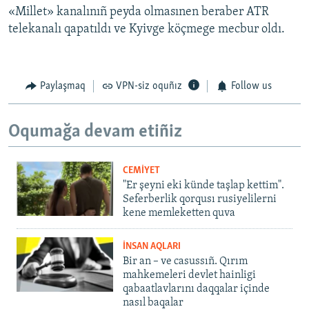
«Millet» kanalınıñ peyda olmasınen beraber ATR
telekanalı qapatıldı ve Kyivge köçmege mecbur oldı.
Paylaşmaq
VPN-siz oquñız
Follow us
Oqumağa devam etiñiz
CEMİYET
"Er şeyni eki künde taşlap kettim".
Seferberlik qorqusı rusiyelilerni
kene memleketten quva
İNSAN AQLARI
Bir an – ve casussıñ. Qırım
mahkemeleri devlet hainligi
qabaatlavlarını daqqalar içinde
nasıl baqalar