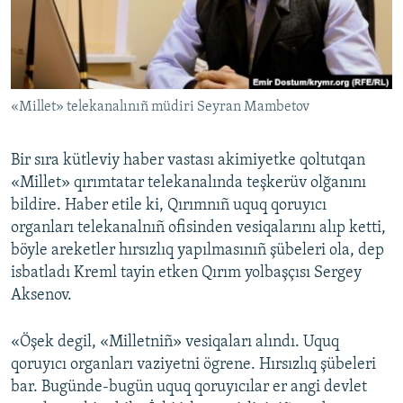
Русский
Українською
«Millet» telekanalınıñ müdiri Seyran Mambetov
QOŞULIÑIZ!
Bir sıra kütleviy haber vastası akimiyetke qoltutqan
«Millet» qırımtatar telekanalında teşkerüv olğanını
RFE/RS bütün saytları
bildire. Haber etile ki, Qırımnıñ uquq qoruyıcı
organları telekanalnıñ ofisinden vesiqalarını alıp ketti,
böyle areketler hırsızlıq yapılmasınıñ şübeleri ola, dep
isbatladı Kreml tayin etken Qırım yolbaşçısı Sergey
Aksenov.
«Öşek degil, «Milletniñ» vesiqaları alındı. Uquq
qoruyıcı organları vaziyetni ögrene. Hırsızlıq şübeleri
bar. Bugünde-bugün uquq qoruyıcılar er angi devlet