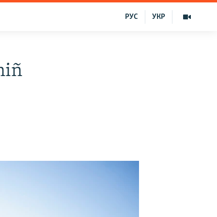
РУС
УКР
niñ