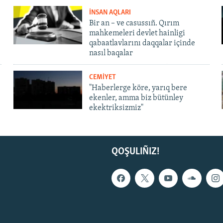
İNSAN AQLARI
Bir an – ve casussıñ. Qırım
mahkemeleri devlet hainligi
qabaatlavlarını daqqalar içinde
nasıl baqalar
CEMİYET
"Haberlerge köre, yarıq bere
ekenler, amma biz bütünley
ekektriksizmiz"
QOŞULIÑIZ!