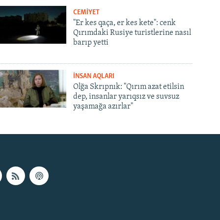
CEMİYET
"Er kes qaça, er kes kete": cenk
Qırımdaki Rusiye turistlerine nasıl
barıp yetti
İNSAN AQLARI
Olğa Skrıpnık: "Qırım azat etilsin
dep, insanlar yarıqsız ve suvsuz
yaşamağa azırlar"