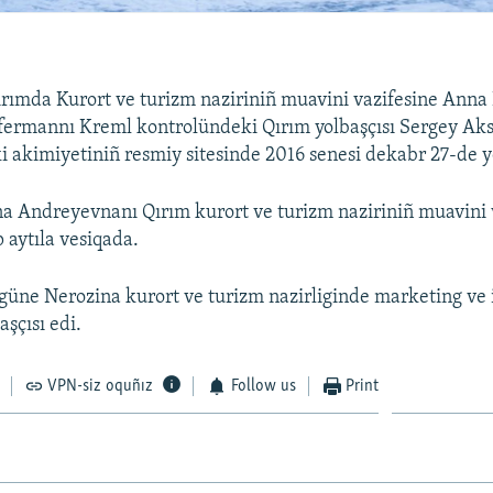
Qırımda Kurort ve turizm naziriniñ muavini vazifesine Anna
a fermannı Kreml kontrolündeki Qırım yolbaşçısı Sergey Ak
i akimiyetiniñ resmiy sitesinde 2016 senesi dekabr 27-de ye
 Andreyevnanı Qırım kurort ve turizm naziriniñ muavini v
 aytıla vesiqada.
güne Nerozina kurort ve turizm nazirliginde marketing ve 
aşçısı edi.
VPN-siz oquñız
Follow us
Print