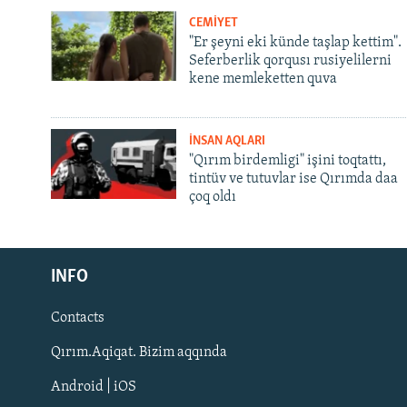
CEMİYET
"Er şeyni eki künde taşlap kettim".
Seferberlik qorqusı rusiyelilerni
kene memleketten quva
İNSAN AQLARI
"Qırım birdemligi" işini toqtattı,
tintüv ve tutuvlar ise Qırımda daa
çoq oldı
Русский
INFO
Українською
Contacts
QOŞULIÑIZ!
Qırım.Aqiqat. Bizim aqqında
Android | iOS