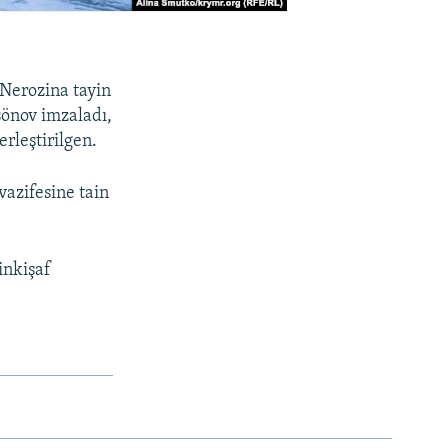
 Nerozina tayin
sönov imzaladı,
rleştirilgen.
azifesine tain
inkişaf