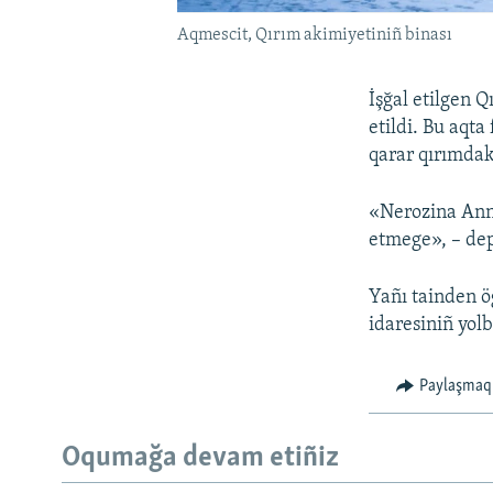
Aqmescit, Qırım akimiyetiniñ binası
İşğal etilgen 
etildi. Bu aqt
qarar qırımdak
«Nerozina Anna
etmege», – dep
Yañı tainden ö
idaresiniñ yolb
Paylaşmaq
Oqumağa devam etiñiz