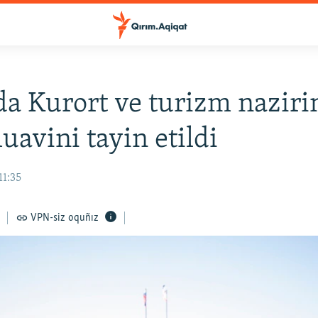
a Kurort ve turizm naziri
uavini tayin etildi
11:35
VPN-siz oquñız