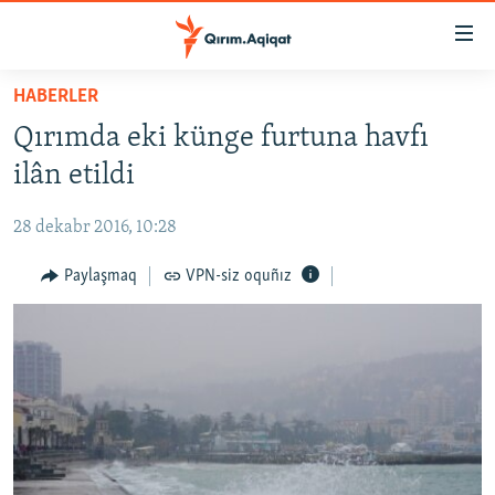
Link
açıqlığı
Esas
HABERLER
mündericege
HABERLER
Qırımda eki künge furtuna havfı
qaytmaq
SİYASET
Baş
ilân etildi
İQTİSADİYAT
navigatsiyağa
qaytmaq
28 dekabr 2016, 10:28
CEMİYET
Qıdıruvğa
MEDENİYET
Paylaşmaq
VPN-siz oquñız
qaytmaq
İNSAN AQLARI
VİDEO
SÜRET
BLOGLAR
FİKİR