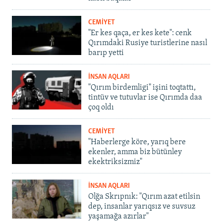
CEMİYET
"Er kes qaça, er kes kete": cenk
Qırımdaki Rusiye turistlerine nasıl
barıp yetti
İNSAN AQLARI
"Qırım birdemligi" işini toqtattı,
tintüv ve tutuvlar ise Qırımda daa
çoq oldı
CEMİYET
"Haberlerge köre, yarıq bere
ekenler, amma biz bütünley
ekektriksizmiz"
İNSAN AQLARI
Olğa Skrıpnık: "Qırım azat etilsin
dep, insanlar yarıqsız ve suvsuz
yaşamağa azırlar"