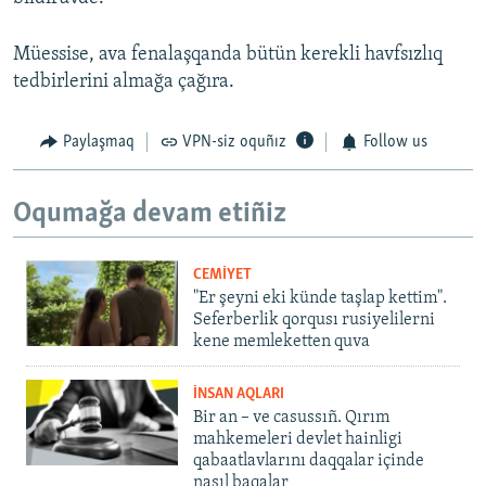
Müessise, ava fenalaşqanda bütün kerekli havfsızlıq
tedbirlerini almağa çağıra.
Paylaşmaq
VPN-siz oquñız
Follow us
Oqumağa devam etiñiz
CEMİYET
"Er şeyni eki künde taşlap kettim".
Seferberlik qorqusı rusiyelilerni
kene memleketten quva
İNSAN AQLARI
Bir an – ve casussıñ. Qırım
mahkemeleri devlet hainligi
qabaatlavlarını daqqalar içinde
nasıl baqalar