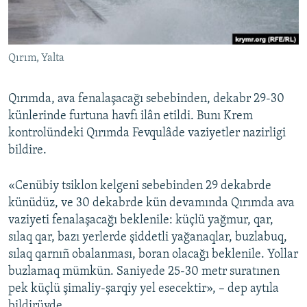
Русский
Українською
Qırım, Yalta
QOŞULIÑIZ!
Qırımda, ava fenalaşacağı sebebinden, dekabr 29-30
künlerinde furtuna havfı ilân etildi. Bunı Krem
kontrolündeki Qırımda Fevqulâde vaziyetler nazirligi
RFE/RS bütün saytları
bildire.
«Cenübiy tsiklon kelgeni sebebinden 29 dekabrde
künüdüz, ve 30 dekabrde kün devamında Qırımda ava
vaziyeti fenalaşacağı beklenile: küçlü yağmur, qar,
sılaq qar, bazı yerlerde şiddetli yağanaqlar, buzlabuq,
sılaq qarnıñ obalanması, boran olacağı beklenile. Yollar
buzlamaq mümkün. Saniyede 25-30 metr suratınen
pek küçlü şimaliy-şarqiy yel esecektir», – dep aytıla
bildirüvde.