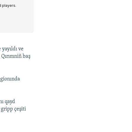
 yayıldı ve
 Qırımniñ baş
egionında
nı qayd
gripp çeşiti