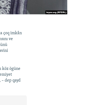
aa çoq imkân
ısını ve
künü
avini
nı köz ögüne
 emiyet
, – dep qayd