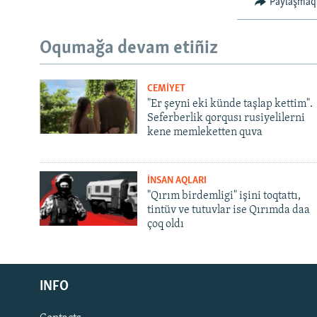
Paylaşmaq
Oqumağa devam etiñiz
CEMİYET
"Er şeyni eki künde taşlap kettim".
Seferberlik qorqusı rusiyelilerni
kene memleketten quva
İNSAN AQLARI
"Qırım birdemligi" işini toqtattı,
tintüv ve tutuvlar ise Qırımda daa
çoq oldı
Русский
INFO
Українською