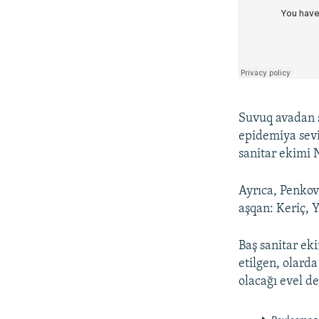
Suvuq avadan s
epidemiya sevi
sanitar ekimi 
Ayrıca, Penkov
aşqan: Keriç, 
Baş sanitar eki
etilgen, olarda
olacağı evel de 