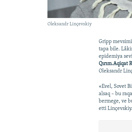
Oleksandr Linçevskiy
Gripp mevsimin
tapa bile. Lâki
epidemiya sevi
Qırım.Aqiqat R
Oleksandr Linç
«Evel, Sovet Bi
alsaq – bu raq
bermege, ve bu
etti Linçevskiy