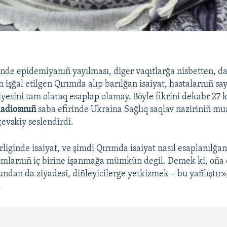
de epidemiyanıñ yayılması, diger vaqıtlarğa nisbetten, d
n işğal etilgen Qırımda alıp barılğan isaiyat, hastalarnıñ say
yesini tam olaraq esaplap olamay. Böyle fikrini dekabr 27 
adiosınıñ
saba efirinde Ukraina Sağlıq saqlav naziriniñ mu
evskiy seslendirdi.
rliginde isaiyat, ve şimdi Qırımda isaiyat nasıl esaplanılğa
amlarnıñ iç birine işanmağa mümkün degil. Demek ki, oña
ndan da ziyadesi, diñleyicilerge yetkizmek – bu yañlıştır»
.