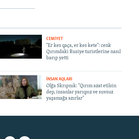
CEMİYET
"Er kes qaça, er kes kete": cenk
Qırımdaki Rusiye turistlerine nasıl
barıp yetti
İNSAN AQLARI
Olğa Skrıpnık: "Qırım azat etilsin
dep, insanlar yarıqsız ve suvsuz
yaşamağa azırlar"