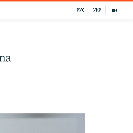
РУС
УКР
na