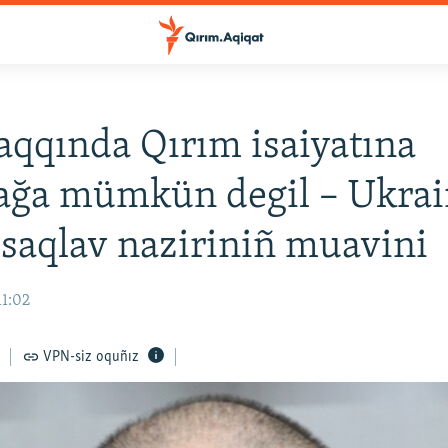
aqqında Qırım isaiyatına
ağa mümkün degil – Ukrai
 saqlav naziriniñ muavini
11:02
VPN-siz oquñız