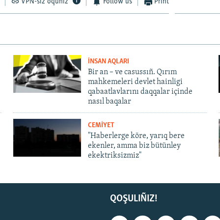
VPN-siz oquñız
Follow us
Print
İNSAN AQLARI
Bir an – ve casussıñ. Qırım
mahkemeleri devlet hainligi
qabaatlavlarını daqqalar içinde
nasıl baqalar
CEMİYET
"Haberlerge köre, yarıq bere
ekenler, amma biz bütünley
ekektriksizmiz"
QOŞULIÑIZ!