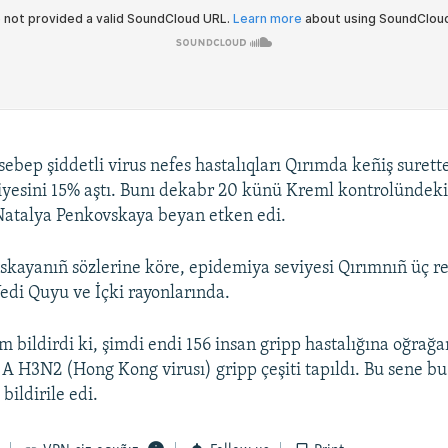
ebep şiddetli virus nefes hastalıqları Qırımda keñiş surette
yesini 15% aştı. Bunı dekabr 20 künü Kreml kontrolündeki
Natalya Penkovskaya beyan etken edi.
skayanıñ sözlerine köre, epidemiya seviyesi Qırımnıñ üç r
Yedi Quyu ve İçki rayonlarında.
m bildirdi ki, şimdi endi 156 insan gripp hastalığına oğrağa
 A H3N2 (Hong Kong virusı) gripp çeşiti tapıldı. Bu sene bu 
bildirile edi.