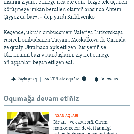
insannı ziyaret etmege rica ete edik, bizge tek üçünen
körüşmege imkân berdiler, olarnıñ arasında Ahtem
Çiygoz da bar», – dep yazdı Kriklivenko.
Keçende, ukrain ombudsmenı Valeriya Lutkovskaya
rusiyeli ombudsmen Tatyana Moskalkova ile Qırımda
ve qıtaiy Ukrainada apis etilgen Rusiyeniñ ve
Ukrainanıñ bazı vatandaşlarını ziyaret etmege
añlaşqanları beyan etilgen edi.
Paylaşmaq
VPN-siz oquñız
Follow us
Oqumağa devam etiñiz
İNSAN AQLARI
Bir an – ve casussıñ. Qırım
mahkemeleri devlet hainligi