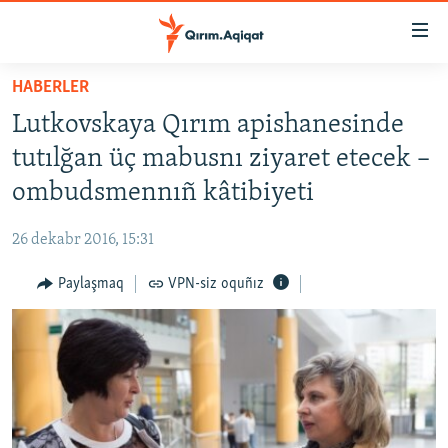
Link
açıqlığı
Esas
HABERLER
mündericege
HABERLER
Lutkovskaya Qırım apishanesinde
qaytmaq
SİYASET
Baş
tutılğan üç mabusnı ziyaret etecek –
İQTİSADİYAT
navigatsiyağa
ombudsmennıñ kâtibiyeti
qaytmaq
CEMİYET
Qıdıruvğa
26 dekabr 2016, 15:31
MEDENİYET
qaytmaq
Paylaşmaq
VPN-siz oquñız
İNSAN AQLARI
VİDEO
SÜRET
BLOGLAR
FİKİR