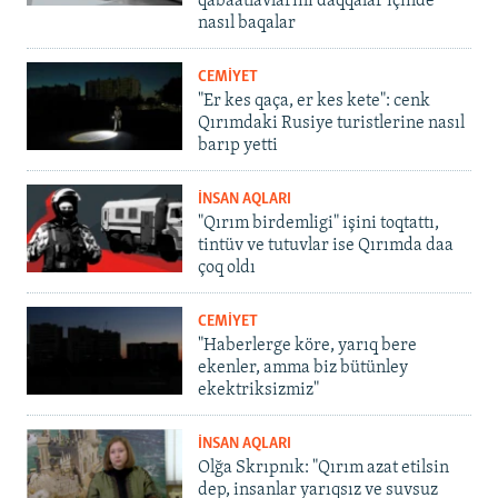
qabaatlavlarını daqqalar içinde
nasıl baqalar
CEMİYET
"Er kes qaça, er kes kete": cenk
Qırımdaki Rusiye turistlerine nasıl
barıp yetti
İNSAN AQLARI
"Qırım birdemligi" işini toqtattı,
tintüv ve tutuvlar ise Qırımda daa
çoq oldı
CEMİYET
"Haberlerge köre, yarıq bere
ekenler, amma biz bütünley
ekektriksizmiz"
İNSAN AQLARI
Olğa Skrıpnık: "Qırım azat etilsin
dep, insanlar yarıqsız ve suvsuz