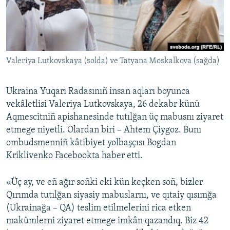
Русский
Українською
Valeriya Lutkovskaya (solda) ve Tatyana Moskalkova (sağda)
QOŞULIÑIZ!
Ukraina Yuqarı Radasınıñ insan aqları boyunca
vekâletlisi Valeriya Lutkovskaya, 26 dekabr künü
RFE/RS bütün saytları
Aqmescitniñ apishanesinde tutılğan üç mabusnı ziyaret
etmege niyetli. Olardan biri – Ahtem Çiygoz. Bunı
ombudsmenniñ kâtibiyet yolbaşçısı Bogdan
Kriklivenko Facebookta haber etti.
«Üç ay, ve eñ ağır soñki eki kün keçken soñ, bizler
Qırımda tutılğan siyasiy mabuslarnı, ve qıtaiy qısımğa
(Ukrainağa – QA) teslim etilmelerini rica etken
makümlerni ziyaret etmege imkân qazandıq. Biz 42