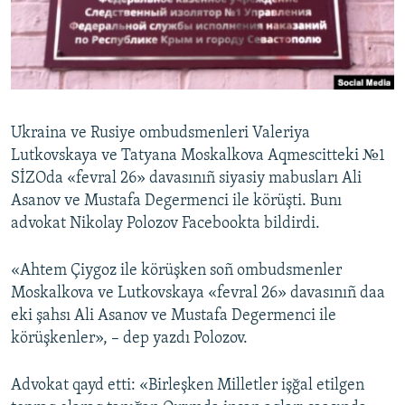
Русский
Українською
QOŞULIÑIZ!
Ukraina ve Rusiye ombudsmenleri Valeriya
Lutkovskaya ve Tatyana Moskalkova Aqmescitteki №1
SİZOda «fevral 26» davasınıñ siyasiy mabusları Ali
RFE/RS bütün saytları
Asanov ve Mustafa Degermenci ile körüşti. Bunı
advokat Nikolay Polozov Facebookta bildirdi.
«Ahtem Çiygoz ile körüşken soñ ombudsmenler
Moskalkova ve Lutkovskaya «fevral 26» davasınıñ daa
eki şahsı Ali Asanov ve Mustafa Degermenci ile
körüşkenler», – dep yazdı Polozov.
Advokat qayd etti: «Birleşken Milletler işğal etilgen