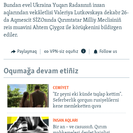
Bundan evel Ukraina Yuqarı Radasınıñ insan
aqlarından vekâletlisi Valeriya Lutkovskaya dekabr 26-
da Aqmescit SİZOsında Qırımtatar Milliy Meclisiniñ
reis muavini Ahtem Çiygoz ile körüşkenini bildirgen
ediler.
Paylaşmaq
VPN-siz oquñız
Follow us
Oqumağa devam etiñiz
CEMİYET
"Er şeyni eki künde taşlap kettim".
Seferberlik qorqusı rusiyelilerni
kene memleketten quva
İNSAN AQLARI
Bir an – ve casussıñ. Qırım