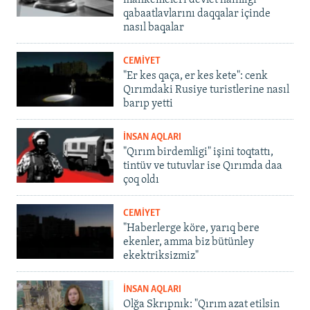
mahkemeleri devlet hainligi
qabaatlavlarını daqqalar içinde
nasıl baqalar
CEMİYET
"Er kes qaça, er kes kete": cenk
Qırımdaki Rusiye turistlerine nasıl
barıp yetti
İNSAN AQLARI
"Qırım birdemligi" işini toqtattı,
tintüv ve tutuvlar ise Qırımda daa
çoq oldı
CEMİYET
"Haberlerge köre, yarıq bere
ekenler, amma biz bütünley
ekektriksizmiz"
İNSAN AQLARI
Olğa Skrıpnık: "Qırım azat etilsin