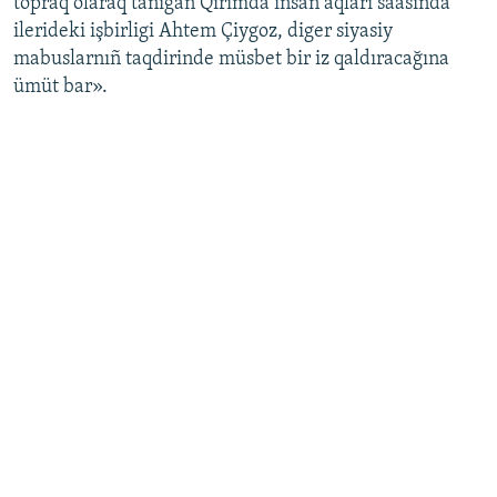
topraq olaraq tanığan Qırımda insan aqları saasında
ilerideki işbirligi Ahtem Çiygoz, diger siyasiy
mabuslarnıñ taqdirinde müsbet bir iz qaldıracağına
ümüt bar».