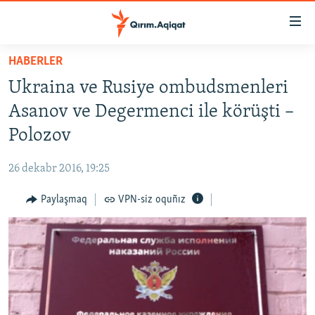
Link
açıqlığı
Esas
HABERLER
mündericege
HABERLER
Ukraina ve Rusiye ombudsmenleri
qaytmaq
SİYASET
Baş
Asanov ve Degermenci ile körüşti –
İQTİSADİYAT
navigatsiyağa
Polozov
qaytmaq
CEMİYET
Qıdıruvğa
26 dekabr 2016, 19:25
MEDENİYET
qaytmaq
Paylaşmaq
VPN-siz oquñız
İNSAN AQLARI
VİDEO
SÜRET
BLOGLAR
FİKİR