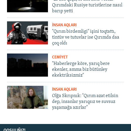
Qırımdaki Rusiye turistlerine nasıl
barıp yetti
İNSAN AQLARI
"Qırım birdemligi" işini toqtattı,
tintüv ve tutuvlar ise Qırımda daa
çoq oldı
CEMİYET
"Haberlerge köre, yarıq bere
ekenler, amma biz bütünley
ekektriksizmiz"
İNSAN AQLARI
Olğa Skrıpnık: "Qırım azat etilsin
dep, insanlar yarıqsız ve suvsuz
yaşamağa azırlar"
QOŞULIÑIZ!