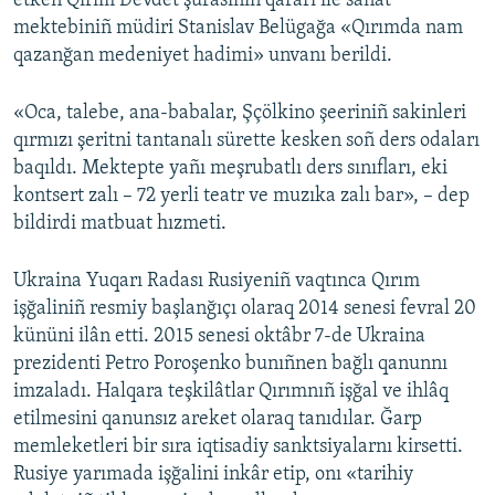
etken Qırım Devdet şurasınıñ qararı ile sanat
mektebiniñ müdiri Stanislav Belügağa «Qırımda nam
qazanğan medeniyet hadimi» unvanı berildi.
«Oca, talebe, ana-babalar, Şçölkino şeeriniñ sakinleri
qırmızı şeritni tantanalı sürette kesken soñ ders odaları
baqıldı. Mektepte yañı meşrubatlı ders sınıfları, eki
kontsert zalı – 72 yerli teatr ve muzıka zalı bar», – dep
bildirdi matbuat hızmeti.
Ukraina Yuqarı Radası Rusiyeniñ vaqtınca Qırım
işğaliniñ resmiy başlanğıçı olaraq 2014 senesi fevral 20
kününi ilân etti. 2015 senesi oktâbr 7-de Ukraina
prezidenti Petro Poroşenko bunıñnen bağlı qanunnı
imzaladı. Halqara teşkilâtlar Qırımnıñ işğal ve ihlâq
etilmesini qanunsız areket olaraq tanıdılar. Ğarp
memleketleri bir sıra iqtisadiy sanktsiyalarnı kirsetti.
Rusiye yarımada işğalini inkâr etip, onı «tarihiy