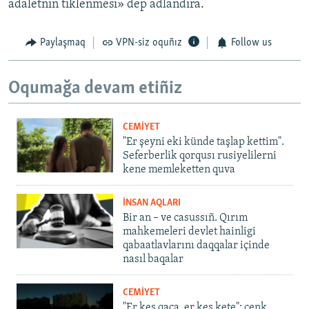
adaletniñ tiklenmesi» dep adlandıra.
Paylaşmaq
VPN-siz oquñız
Follow us
Oqumağa devam etiñiz
CEMİYET
"Er şeyni eki künde taşlap kettim".
Seferberlik qorqusı rusiyelilerni
kene memleketten quva
İNSAN AQLARI
Bir an – ve casussıñ. Qırım
mahkemeleri devlet hainligi
qabaatlavlarını daqqalar içinde
nasıl baqalar
CEMİYET
"Er kes qaça, er kes kete": cenk