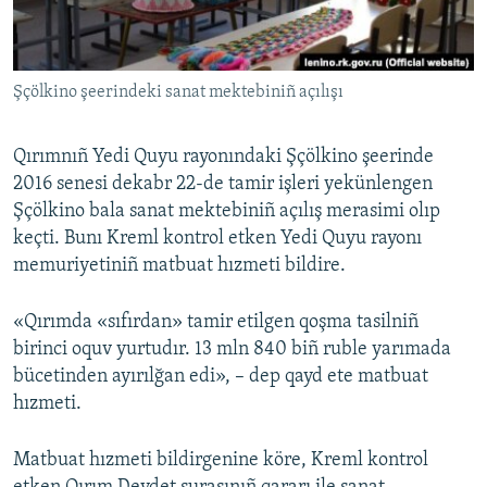
Русский
Українською
Şçölkino şeerindeki sanat mektebiniñ açılışı
QOŞULIÑIZ!
Qırımnıñ Yedi Quyu rayonındaki Şçölkino şeerinde
2016 senesi dekabr 22-de tamir işleri yekünlengen
Şçölkino bala sanat mektebiniñ açılış merasimi olıp
RFE/RS bütün saytları
keçti. Bunı Kreml kontrol etken Yedi Quyu rayonı
memuriyetiniñ matbuat hızmeti bildire.
«Qırımda «sıfırdan» tamir etilgen qoşma tasilniñ
birinci oquv yurtudır. 13 mln 840 biñ ruble yarımada
bücetinden ayırılğan edi», – dep qayd ete matbuat
hızmeti.
Matbuat hızmeti bildirgenine köre, Kreml kontrol