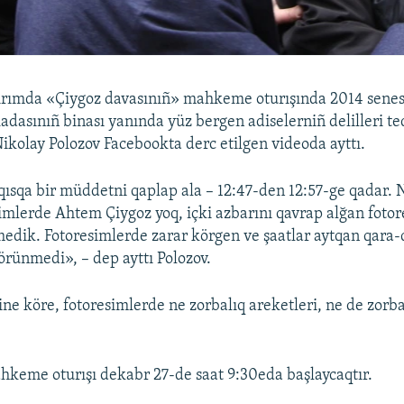
Qırımda «Çiygoz davasınıñ» mahkeme oturışında 2014 senes
adasınıñ binası yanında yüz bergen adiselerniñ delilleri te
ikolay Polozov Facebookta derc etilgen videoda ayttı.
qısqa bir müddetni qaplap ala – 12:47-den 12:57-ge qadar.
simlerde Ahtem Çiygoz yoq, içki azbarını qavrap alğan fotor
medik. Fotoresimlerde zarar körgen ve şaatlar aytqan qara-
örünmedi», – dep ayttı Polozov.
ine köre, fotoresimlerde ne zorbalıq areketleri, ne de zorb
keme oturışı dekabr 27-de saat 9:30eda başlaycaqtır.