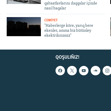
qabaatlavlarını daqqalar içinde
nasıl baqalar
CEMİYET
"Haberlerge köre, yarıq bere
ekenler, amma biz bütünley
ekektriksizmiz"
QOŞULIÑIZ!