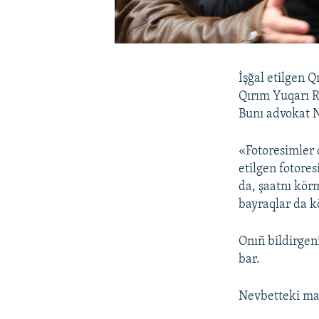
İşğal etilgen 
Qırım Yuqarı R
Bunı advokat N
«Fotoresimler 
etilgen fotore
da, şaatnı kör
bayraqlar da k
Onıñ bildirgen
bar.
Nevbetteki mah