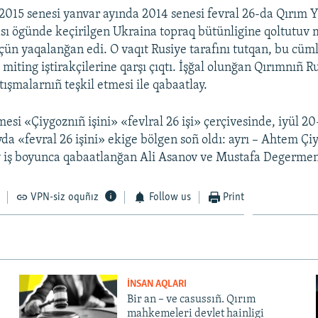
015 senesi yanvar ayında 2014 senesi fevral 26-da Qırım 
sı ögünde keçirilgen Ukraina topraq bütünligine qoltutuv 
 içün yaqalanğan edi. O vaqıt Rusiye tarafını tutqan, bu cü
ı, miting iştirakçilerine qarşı çıqtı. İşğal olunğan Qırımnıñ 
tışmalarnıñ teşkil etmesi ile qabaatlay.
si «Çiygoznıñ işini» «fevlral 26 işi» çerçivesinde, iyül
vda «fevral 26 işini» ekige bölgen soñ oldı: ayrı – Ahtem Ç
iy iş boyunca qabaatlanğan Ali Asanov ve Mustafa Degerme
VPN-siz oquñız
Follow us
Print
İNSAN AQLARI
Bir an – ve casussıñ. Qırım
mahkemeleri devlet hainligi