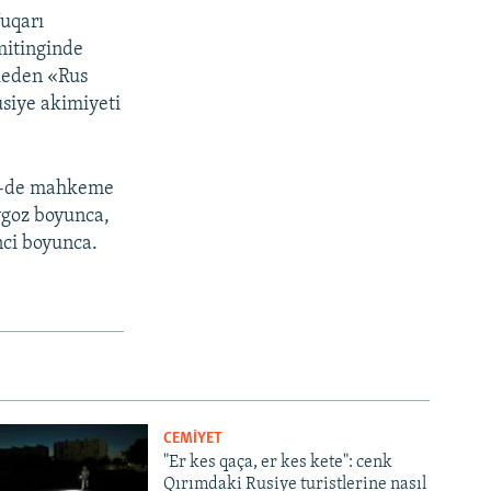
Yuqarı
mitinginde
mleden «Rus
Rusiye akimiyeti
 20-de mahkeme
iygoz boyunca,
nci boyunca.
CEMİYET
"Er kes qaça, er kes kete": cenk
Qırımdaki Rusiye turistlerine nasıl