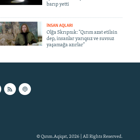
barıp yetti
İNSAN AQLARI
Olğa Skrıpnık: "Qırım azat etilsin
dep, insanlar yarıqsız ve suvsuz
yaşamağa azırlar"
© Qırım.Aqiqat, 2026 | All Rights Reserved.