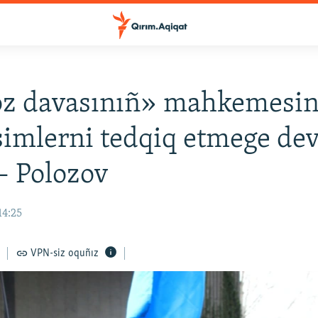
oz davasınıñ» mahkemesi
simlerni tedqiq etmege d
 – Polozov
14:25
VPN-siz oquñız