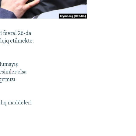
i fevral 26-da
dqiq etilmekte.
 Numayış
esimler olsa
qırmızı
alıq maddeleri