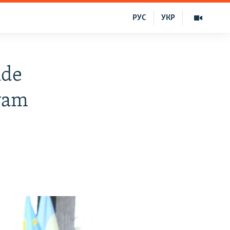
РУС
УКР
nde
evam