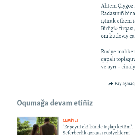
Ahtem Çiygoz 2
Radasınıñ bina
iştirak etkeni
Birligi» firqas
onı kütleviy ça
Rusiye mahkeme
qapalı toplaşu
ve ayrı – cina
Paylaşmaq
Oqumağa devam etiñiz
CEMİYET
"Er şeyni eki künde taşlap kettim".
Seferberlik qorqusı rusiyelilerni