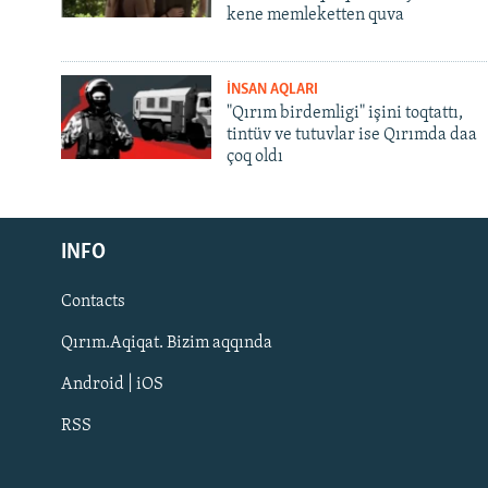
kene memleketten quva
İNSAN AQLARI
"Qırım birdemligi" işini toqtattı,
tintüv ve tutuvlar ise Qırımda daa
çoq oldı
Русский
INFO
Українською
Contacts
QOŞULIÑIZ!
Qırım.Aqiqat. Bizim aqqında
Android | iOS
RSS
RFE/RS bütün saytları