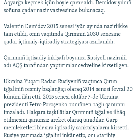
Aqyarğa keçmek içün böyle qarar aldı. Demidov yılnıñ
soñuna qadar nazir vazivesinde bulunacaq.
Valentin Demidov 2015 senesi iyün ayında nazirlikke
tain etildi, onıñ vaqıtında Qırımnıñ 2030 senesine
qadar içtimaiy-iqtisadiy strategiyası azırlanıldı.
Qırımnıñ iqtisadiy inkişafı boyunca Rusiyeli nazirniñ
adı AQŞ tarafından yaptırımlar cedveline kirsetilgen.
Ukraina Yuqarı Radası Rusiyeniñ vaqtınca Qırım
işğaliniñ resmiy başlanğıçı olaraq 2014 senesi fevral 20
kününi ilân etti. 2015 senesi oktâbr 7-de Ukraina
prezidenti Petro Poroşenko bunıñnen bağlı qanunnı
imzaladı. Halqara teşkilâtlar Qırımnıñ işğal ve ilhâq
etilmesini qanunsız areket olaraq tanıdılar. Ğarp
memleketleri bir sıra iqtisadiy sanktsiyalarnı kirsetti.
Rusiye yarımada işğalini inkâr etip, onı «tarihiy