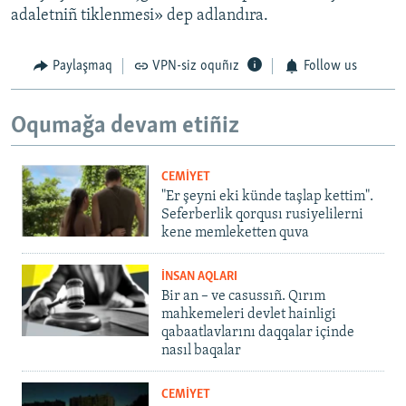
adaletniñ tiklenmesi» dep adlandıra.
Paylaşmaq
VPN-siz oquñız
Follow us
Oqumağa devam etiñiz
CEMİYET
"Er şeyni eki künde taşlap kettim".
Seferberlik qorqusı rusiyelilerni
kene memleketten quva
İNSAN AQLARI
Bir an – ve casussıñ. Qırım
mahkemeleri devlet hainligi
qabaatlavlarını daqqalar içinde
nasıl baqalar
CEMİYET