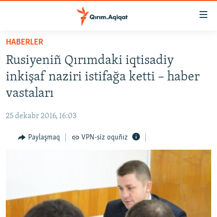
Link
açıqlığı
Esas
HABERLER
mündericege
HABERLER
Rusiyeniñ Qırımdaki iqtisadiy
qaytmaq
SİYASET
Baş
inkişaf naziri istifağa ketti – haber
İQTİSADİYAT
navigatsiyağa
vastaları
qaytmaq
CEMİYET
Qıdıruvğa
25 dekabr 2016, 16:03
MEDENİYET
qaytmaq
Paylaşmaq
VPN-siz oquñız
İNSAN AQLARI
VİDEO
SÜRET
BLOGLAR
FİKİR