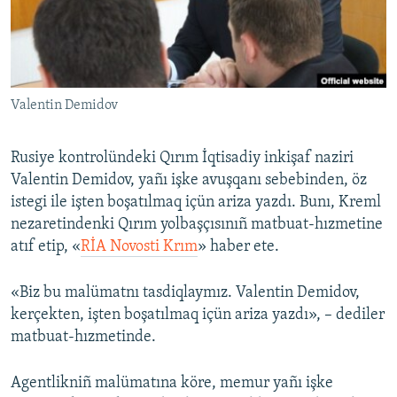
Русский
Українською
Valentin Demidov
QOŞULIÑIZ!
Rusiye kontrolündeki Qırım İqtisadiy inkişaf naziri
Valentin Demidov, yañı işke avuşqanı sebebinden, öz
RFE/RS bütün saytları
istegi ile işten boşatılmaq içün ariza yazdı. Bunı, Kreml
nezaretindenki Qırım yolbaşçısınıñ matbuat-hızmetine
atıf etip, «
RİA Novosti Krım
» haber ete.
«Biz bu malümatnı tasdiqlaymız. Valentin Demidov,
kerçekten, işten boşatılmaq içün ariza yazdı», – dediler
matbuat-hızmetinde.
Agentlikniñ malümatına köre, memur yañı işke