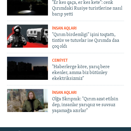
"Er kes qaça, er kes kete": cenk
Qırımdaki Rusiye turistlerine nasıl
barıp yetti
İNSAN AQLARI
"Qırım birdemligi" işini toqtattı,
tintüv ve tutuvlar ise Qırımda daa
çoq oldı
CEMİYET
"Haberlerge köre, yarıq bere
ekenler, amma biz bütünley
ekektriksizmiz"
İNSAN AQLARI
Olğa Skrıpnık: "Qırım azat etilsin
dep, insanlar yarıqsız ve suvsuz
yaşamağa azırlar"