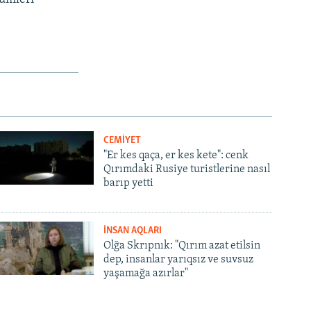
CEMİYET
"Er kes qaça, er kes kete": cenk
Qırımdaki Rusiye turistlerine nasıl
barıp yetti
İNSAN AQLARI
Olğa Skrıpnık: "Qırım azat etilsin
dep, insanlar yarıqsız ve suvsuz
yaşamağa azırlar"