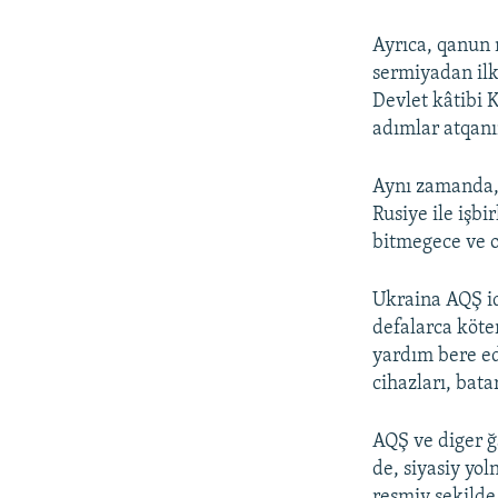
Ayrıca, qanun
sermiyadan ilk
Devlet kâtibi 
adımlar atqanı
Aynı zamanda, 
Rusiye ile işbi
bitmegece ve o
Ukraina AQŞ id
defalarca köt
yardım bere ed
cihazları, bata
AQŞ ve diger ğ
de, siyasiy yo
resmiy şekilde