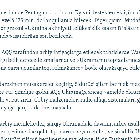
 metininde Pentagon tarafından Kyivni desteklemek içün b
 evelâ 175 mln. dollar qullanıla bilecek. Diger qısım, Mudaf
Kongressni «Ukraina akimiyeti telükesizlik saasınıñ islâatı
nda» işandırğan soñ berilecek.
AQŞ tarafından arbiy ihtiyaçlarğa etilecek tahsislerde W
rligi belli derecede sıñırlarndı ve «Ukrainanıñ topraqlarında
ña qarşı ücümlar toqtatılmağance» böyle olacağı qayd etile
aresinen muzakereler keçirip, öldürüci şilânı bermek mes
ere eti. Şimdige qadar AQŞ Ukrainağa ancaq «amelde öldü
i: vucut zırhı, tibbiy malzemeler, radio alâqa sistemaları, 
reyağa qarşı radarlar, maşnalar.
arbiy memleketler, şarqiy Ukrainadaki davanıñ arbiy usull
lnen çezilmesine qol tutqanlarını beyan eteler, ve şimdilik 
 öldürüci silânıñ berilmesine razı olmay, lâkin Rusiyeniñ ü