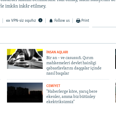
yle imkân inkâr etilmey.
VPN-siz oquñız
Follow us
Print
İNSAN AQLARI
Bir an – ve casussıñ. Qırım
mahkemeleri devlet hainligi
qabaatlavlarını daqqalar içinde
nasıl baqalar
CEMİYET
"Haberlerge köre, yarıq bere
ekenler, amma biz bütünley
ekektriksizmiz"