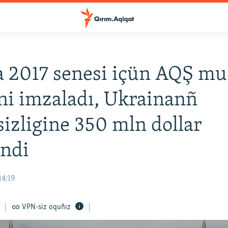
 2017 senesi içün AQŞ mu
ni imzaladı, Ukrainanñ
sizligine 350 mln dollar
endi
14:19
VPN-siz oquñız