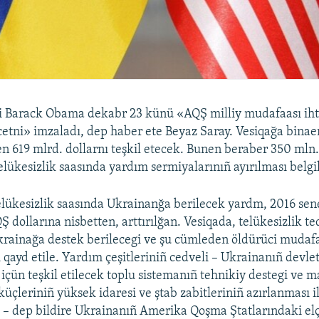
i Barack Obama dekabr 23 künü «AQŞ milliy mudafaası ihti
cetni» imzaladı, dep haber ete Beyaz Saray. Vesiqağa bina
n 619 mlrd. dollarnı teşkil etecek. Bunen beraber 350 mln.
elükesizlik saasında yardım sermiyalarınıñ ayırılması belgi
elükesizlik saasında Ukrainanğa berilecek yardm, 2016 sen
 dollarına nisbetten, arttırılğan. Vesiqada, telükesizlik te
krainağa destek berilecegi ve şu cümleden öldürüci mudafa
 qayd etile. Yardım çeşitleriniñ cedveli – Ukrainanıñ devlet
içün teşkil etilecek toplu sistemanıñ tehnikiy destegi ve ma
üçleriniñ yüksek idaresi ve ştab zabitleriniñ azırlanması i
, – dep bildire Ukrainanıñ Amerika Qoşma Ştatlarındaki elçi