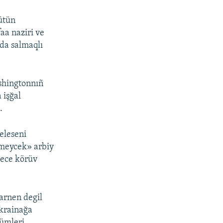
ütün
aa naziri ve
nda salmaqlı
ashingtonnıñ
 işğal
.
eleseni
rmeycek» arbiy
gece körüv
arnen degil
Ukrainağa
cümleri