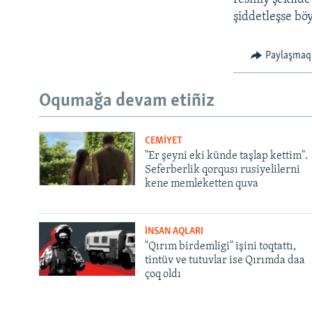
şiddetleşse bö
Paylaşmaq
Oqumağa devam etiñiz
CEMİYET
"Er şeyni eki künde taşlap kettim".
Seferberlik qorqusı rusiyelilerni
kene memleketten quva
İNSAN AQLARI
"Qırım birdemligi" işini toqtattı,
tintüv ve tutuvlar ise Qırımda daa
çoq oldı
Русский