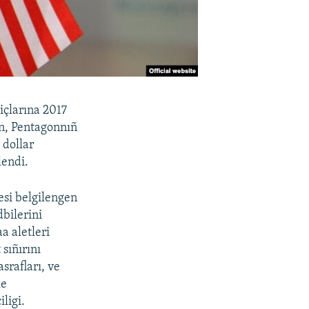
çlarına 2017
en, Pentagonnıñ
 dollar
lendi.
esi belgilengen
dbilerini
a aletleri
 sıñırını
srafları, ve
le
ligi.