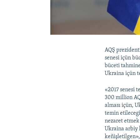
AQŞ prezident
senesi içün bü
büceti tahmine
Ukraina içün t
«2017 senesi t
300 million AQŞ
alması içün, U
temin etilecegi
nezaret etmek 
Ukraina arbiy k
keñişletilgen»