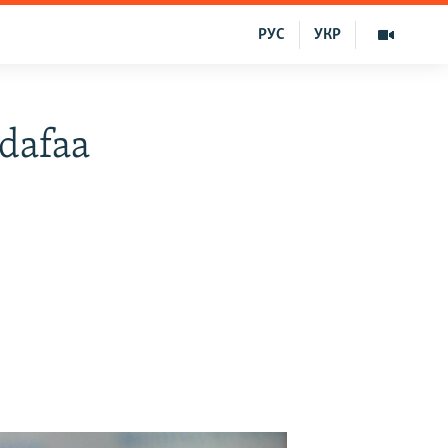
РУС
УКР
dafaa