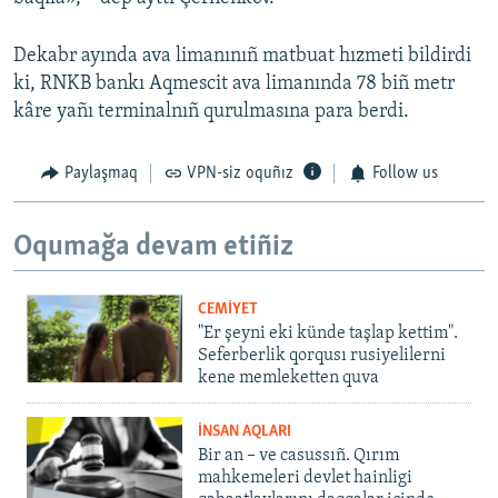
Dekabr ayında ava limanınıñ matbuat hızmeti bildirdi
ki, RNKB bankı Aqmescit ava limanında 78 biñ metr
kâre yañı terminalnıñ qurulmasına para berdi.
Paylaşmaq
VPN-siz oquñız
Follow us
Oqumağa devam etiñiz
CEMİYET
"Er şeyni eki künde taşlap kettim".
Seferberlik qorqusı rusiyelilerni
kene memleketten quva
İNSAN AQLARI
Bir an – ve casussıñ. Qırım
mahkemeleri devlet hainligi