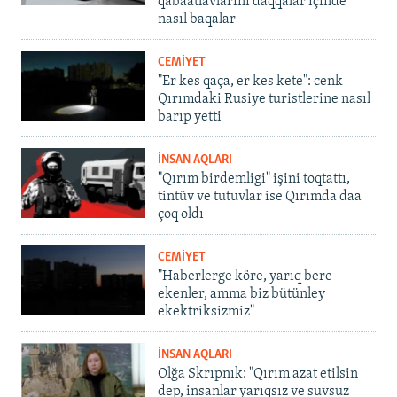
qabaatlavlarını daqqalar içinde
nasıl baqalar
CEMİYET
"Er kes qaça, er kes kete": cenk
Qırımdaki Rusiye turistlerine nasıl
barıp yetti
İNSAN AQLARI
"Qırım birdemligi" işini toqtattı,
tintüv ve tutuvlar ise Qırımda daa
çoq oldı
CEMİYET
"Haberlerge köre, yarıq bere
ekenler, amma biz bütünley
ekektriksizmiz"
İNSAN AQLARI
Olğa Skrıpnık: "Qırım azat etilsin
dep, insanlar yarıqsız ve suvsuz