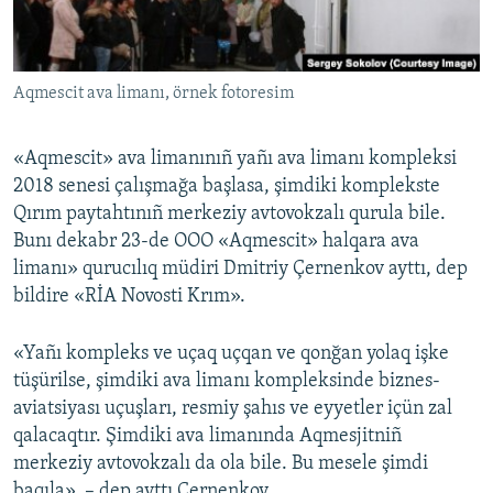
Русский
Українською
Aqmescit ava limanı, örnek fotoresim
QOŞULIÑIZ!
«Aqmescit» ava limanınıñ yañı ava limanı kompleksi
2018 senesi çalışmağa başlasa, şimdiki komplekste
Qırım paytahtınıñ merkeziy avtovokzalı qurula bile.
RFE/RS bütün saytları
Bunı dekabr 23-de OOO «Aqmescit» halqara ava
limanı» qurucılıq müdiri Dmitriy Çernenkov ayttı, dep
bildire «RİA Novosti Krım».
«Yañı kompleks ve uçaq uçqan ve qonğan yolaq işke
tüşürilse, şimdiki ava limanı kompleksinde biznes-
aviatsiyası uçuşları, resmiy şahıs ve eyyetler içün zal
qalacaqtır. Şimdiki ava limanında Aqmesjitniñ
merkeziy avtovokzalı da ola bile. Bu mesele şimdi
baqıla», – dep ayttı Çernenkov.