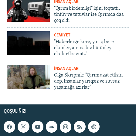
İNSAN AQLARI
"Qırım birdemligi" işini toqtattı,
tintüv ve tutuvlar ise Qırımda daa
çoq oldı
CEMİYET
"Haberlerge köre, yarıq bere
ekenler, amma biz bütünley
ekektriksizmiz"
İNSAN AQLARI
Olğa Skrıpnık: "Qırım azat etilsin
dep, insanlar yarıqsız ve suvsuz
yaşamağa azırlar"
QOŞULIÑIZ!