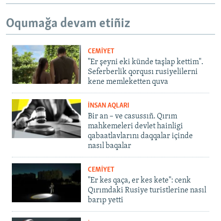
Oqumağa devam etiñiz
CEMİYET
"Er şeyni eki künde taşlap kettim".
Seferberlik qorqusı rusiyelilerni
kene memleketten quva
İNSAN AQLARI
Bir an – ve casussıñ. Qırım
mahkemeleri devlet hainligi
qabaatlavlarını daqqalar içinde
nasıl baqalar
CEMİYET
"Er kes qaça, er kes kete": cenk
Qırımdaki Rusiye turistlerine nasıl
barıp yetti