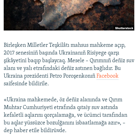
Русский
Українською
QOŞULIÑIZ!
Birleşken Milletler Teşkilâtı mahsus mahkeme açıp,
2017 senesiniñ başında Ukrainanıñ Risiyege qarşı
şikâyetini baqıp başlaycaq. Mesele – Qırımnıñ deñiz suv
RFE/RS bütün saytları
alanı ve yalı etrafındaki deñiz astınen bağlıdır. Bu
Ukraina prezidenti Petro Poroşenkonıñ
Facebook
saifesinde bildirile.
«Ukraina mahkemede, öz deñiz alanında ve Qırım
Muhtar Cumhuriyeti etrafında qıtaiy suv astında
kefaletli aqlarını qorçalamağa, ve ücümci tarafından
bu aqlar yüssüzce bozulğanını isbaatlamağa azır», –
dep haber etile bildirüvde.