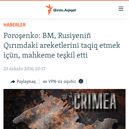
Link
açıqlığı
Esas
HABERLER
mündericege
HABERLER
Poroşenko: BM, Rusiyeniñ
qaytmaq
SİYASET
Baş
Qırımdaki areketlerini taqiq etmek
İQTİSADİYAT
navigatsiyağa
içün, mahkeme teşkil etti
qaytmaq
CEMİYET
Qıdıruvğa
23 dekabr 2016, 20:17
MEDENİYET
qaytmaq
Paylaşmaq
VPN-siz oquñız
İNSAN AQLARI
VİDEO
SÜRET
BLOGLAR
FİKİR