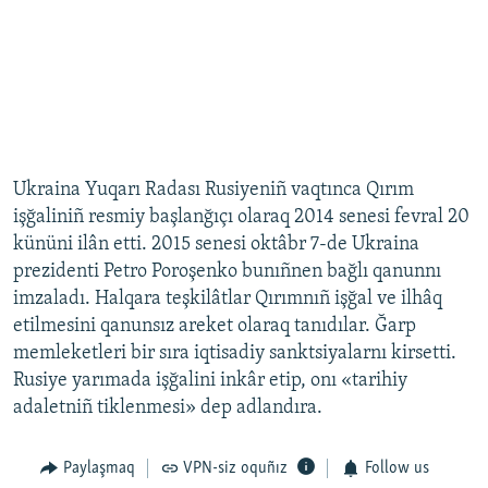
Ukraina Yuqarı Radası Rusiyeniñ vaqtınca Qırım
işğaliniñ resmiy başlanğıçı olaraq 2014 senesi fevral 20
kününi ilân etti. 2015 senesi oktâbr 7-de Ukraina
prezidenti Petro Poroşenko bunıñnen bağlı qanunnı
imzaladı. Halqara teşkilâtlar Qırımnıñ işğal ve ilhâq
etilmesini qanunsız areket olaraq tanıdılar. Ğarp
memleketleri bir sıra iqtisadiy sanktsiyalarnı kirsetti.
Rusiye yarımada işğalini inkâr etip, onı «tarihiy
adaletniñ tiklenmesi» dep adlandıra.
Paylaşmaq
VPN-siz oquñız
Follow us