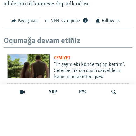
adaletniñ tiklenmesi» dep adlandıra.
Paylaşmaq
VPN-siz oquñız
Follow us
Oqumağa devam etiñiz
CEMİYET
"Er şeyni eki künde taşlap kettim".
Seferberlik qorqusı rusiyelilerni
kene memleketten quva
İNSAN AQLARI
УКР
РУС
Bir an – ve casussıñ. Qırım
mahkemeleri devlet hainligi
qabaatlavlarını daqqalar içinde
nasıl baqalar
Qıdırmaq
CEMİYET