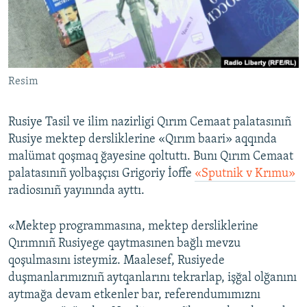
Русский
Українською
Resim
QOŞULIÑIZ!
Rusiye Tasil ve ilim nazirligi Qırım Cemaat palatasınıñ
Rusiye mektep dersliklerine «Qırım baari» aqqında
RFE/RS bütün saytları
malümat qoşmaq ğayesine qoltuttı. Bunı Qırım Cemaat
palatasınıñ yolbaşçısı Grigoriy İoffe
«Sputnik v Krımu»
radiosınıñ yayınında ayttı.
«Mektep programmasına, mektep dersliklerine
Qırımnıñ Rusiyege qaytmasınen bağlı mevzu
qoşulmasını isteymiz. Maalesef, Rusiyede
duşmanlarımıznıñ aytqanlarını tekrarlap, işğal olğanını
aytmağa devam etkenler bar, referendumımıznı