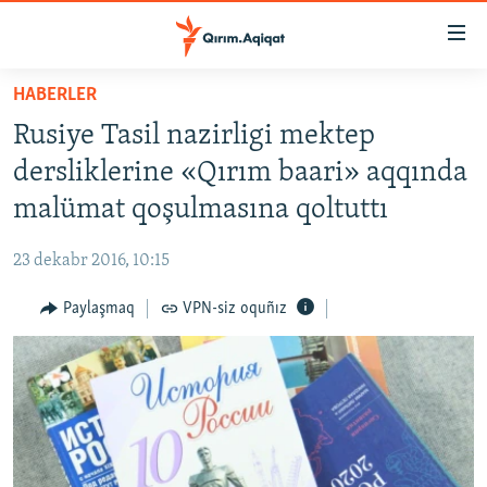
Link
açıqlığı
Esas
HABERLER
mündericege
HABERLER
Rusiye Tasil nazirligi mektep
qaytmaq
SİYASET
Baş
dersliklerine «Qırım baari» aqqında
İQTİSADİYAT
navigatsiyağa
malümat qoşulmasına qoltuttı
qaytmaq
CEMİYET
Qıdıruvğa
23 dekabr 2016, 10:15
MEDENİYET
qaytmaq
Paylaşmaq
VPN-siz oquñız
İNSAN AQLARI
VİDEO
SÜRET
BLOGLAR
FİKİR