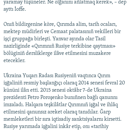
yaramay tüşüneler. Ne olğanını añlatmaq kerek», – dep
ayttı İoffe.
Onıñ bildirgenine köre, Qırımda alim, tarih ocaları,
mektep müdirleri ve Cemaat palatasınıñ vekilleri bir
işçi gruppağa birleşti. Yanvar ayında olar Tasil
nazirliginde «Qırımnıñ Rusiye terkibine qaytması»
bölüginiñ dersliklerge ilâve etilmesini muzakere
etecekler.
Ukraina Yuqarı Radası Rusiyeniñ vaqtınca Qırım
işğaliniñ resmiy başlanğıçı olaraq 2014 senesi fevral 20
kününi ilân etti. 2015 senesi oktâbr 7-de Ukraina
prezidenti Petro Poroşenko bunıñnen bağlı qanunnı
imzaladı. Halqara teşkilâtlar Qırımnıñ işğal ve ihlâq
etilmesini qanunsız areket olaraq tanıdılar. Ğarp
memleketleri bir sıra iqtisadiy sanktsiyalarnı kirsetti.
Rusiye yarımada işğalini inkâr etip, onı «tarihiy