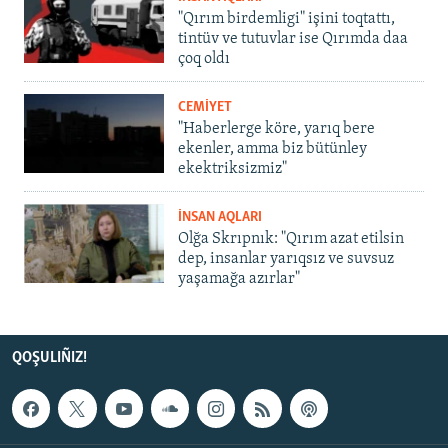
"Qırım birdemligi" işini toqtattı,
tintüv ve tutuvlar ise Qırımda daa
çoq oldı
CEMİYET
"Haberlerge köre, yarıq bere
ekenler, amma biz bütünley
ekektriksizmiz"
İNSAN AQLARI
Olğa Skrıpnık: "Qırım azat etilsin
dep, insanlar yarıqsız ve suvsuz
yaşamağa azırlar"
QOŞULIÑIZ!