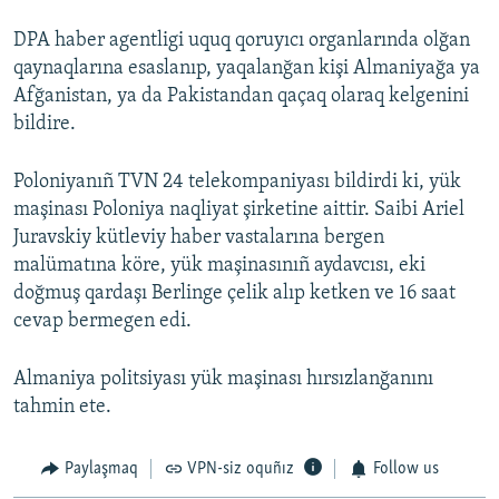
DPA haber agentligi uquq qoruyıcı organlarında olğan
qaynaqlarına esaslanıp, yaqalanğan kişi Almaniyağa ya
Afğanistan, ya da Pakistandan qaçaq olaraq kelgenini
bildire.
Poloniyanıñ TVN 24 telekompaniyası bildirdi ki, yük
maşinası Poloniya naqliyat şirketine aittir. Saibi Ariel
Juravskiy kütleviy haber vastalarına bergen
malümatına köre, yük maşinasınıñ aydavcısı, eki
doğmuş qardaşı Berlinge çelik alıp ketken ve 16 saat
cevap bermegen edi.
Almaniya politsiyası yük maşinası hırsızlanğanını
tahmin ete.
Paylaşmaq
VPN-siz oquñız
Follow us