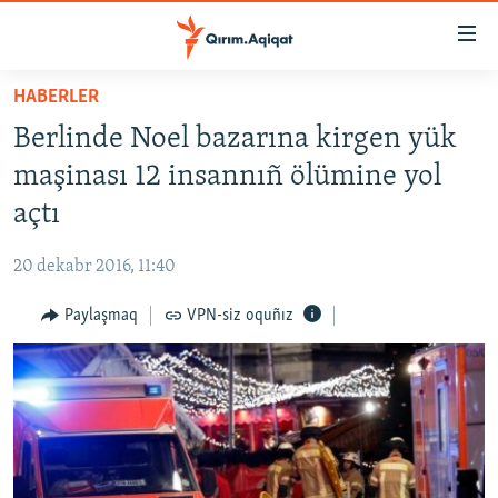
Link
açıqlığı
Esas
HABERLER
mündericege
HABERLER
Berlinde Noel bazarına kirgen yük
qaytmaq
SİYASET
Baş
maşinası 12 insannıñ ölümine yol
İQTİSADİYAT
navigatsiyağa
açtı
qaytmaq
CEMİYET
Qıdıruvğa
20 dekabr 2016, 11:40
MEDENİYET
qaytmaq
Paylaşmaq
VPN-siz oquñız
İNSAN AQLARI
VİDEO
SÜRET
BLOGLAR
FİKİR