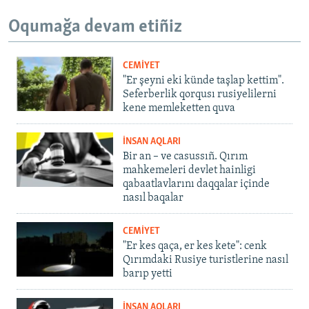
Oqumağa devam etiñiz
CEMİYET
"Er şeyni eki künde taşlap kettim".
Seferberlik qorqusı rusiyelilerni
kene memleketten quva
İNSAN AQLARI
Bir an – ve casussıñ. Qırım
mahkemeleri devlet hainligi
qabaatlavlarını daqqalar içinde
nasıl baqalar
CEMİYET
"Er kes qaça, er kes kete": cenk
Qırımdaki Rusiye turistlerine nasıl
barıp yetti
İNSAN AQLARI