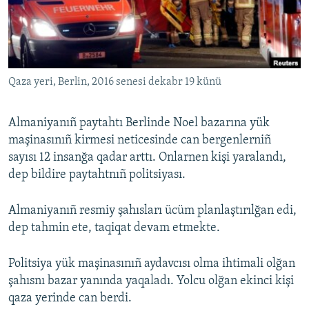
Русский
Українською
Qaza yeri, Berlin, 2016 senesi dekabr 19 künü
QOŞULIÑIZ!
Almaniyanıñ paytahtı Berlinde Noel bazarına yük
maşinasınıñ kirmesi neticesinde can bergenlerniñ
RFE/RS bütün saytları
sayısı 12 insanğa qadar arttı. Onlarnen kişi yaralandı,
dep bildire paytahtnıñ politsiyası.
Almaniyanıñ resmiy şahısları ücüm planlaştırılğan edi,
dep tahmin ete, taqiqat devam etmekte.
Politsiya yük maşinasınıñ aydavcısı olma ihtimali olğan
şahısnı bazar yanında yaqaladı. Yolcu olğan ekinci kişi
qaza yerinde can berdi.