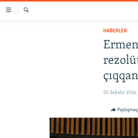
Link
açıqlığı
Qıdırmaq
Esas
HABERLER
HABERLER
mündericege
SİYASET
qaytmaq
Ermeni
Baş
İQTİSADİYAT
navigatsiyağa
rezolü
CEMİYET
qaytmaq
Qıdıruvğa
MEDENİYET
çıqqan
qaytmaq
İNSAN AQLARI
20 dekabr 2016,
VİDEO
SÜRET
Paylaşmaq
BLOGLAR
FİKİR