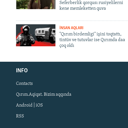
Seferberlik qorqusı rusiyelilerni
kene memleketten quva
İNSAN AQLARI
"Qırım birdemligi" işini toqtattı,
tintüv ve tutuvlar ise Qırımda daa
çoq oldı
Русский
INFO
Українською
Contacts
QOŞULIÑIZ!
Qırım.Aqiqat. Bizim aqqında
Android | iOS
RSS
RFE/RS bütün saytları