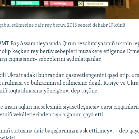
qabul etilmesine dair rey berüv, 2016 senesi dekabr 19 künü
MT Baş Assambleyasında Qırım rezolütsiyasınıñ ukrain le
r olıp keçken rey berüv sebepleri muzakere etilgende Erme
rşı çıqmasınıñ» sebeplerini aydınlatqanlar.
ili Ukrainadaki buhrandan qasevetlengenini qayd etip, «re
 qurulması ve buhrannıñ al etilmesine degil, Rusiye ve Ukr
iñ toqtatılmasına yönelgen», dep tüşüne.
 insan aqları meselesiniñ siyasetleşmesi» qarşı çıqqanların
tniñ vekâletlerinden tış» olğanını qayd etti.
nıñ statusına dair baqışlarımıznı ask ettirmey», – dep qayd
silcisi.