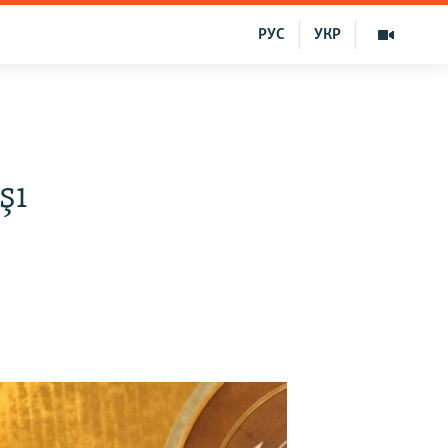
РУС
УКР
şı