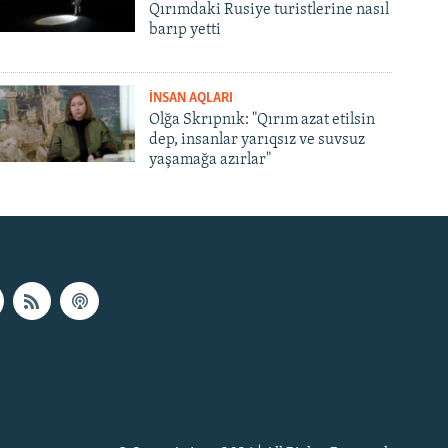
Qırımdaki Rusiye turistlerine nasıl
barıp yetti
İNSAN AQLARI
Olğa Skrıpnık: "Qırım azat etilsin
dep, insanlar yarıqsız ve suvsuz
yaşamağa azırlar"