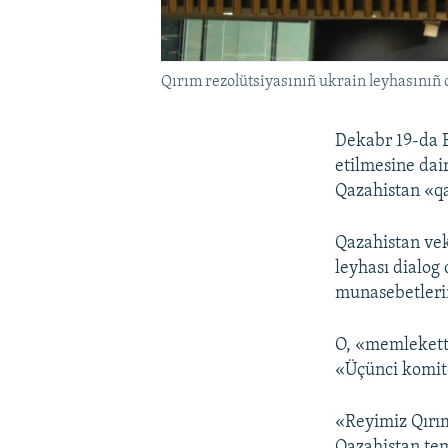
Qırım rezolütsiyasınıñ ukrain leyhasınıñ 
Dekabr 19-da B
etilmesine dai
Qazahistan «qa
Qazahistan vek
leyhası dialog
munasebetlerin
O, «memlekette
«Üçünci komite
«Reyimiz Qırım
Qazahistan tem