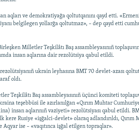
an aqları ve demokratiyağa qoltutqanını qayd etti. «Ermen
iyanı belgilegen yollarğa qoltutmaz», – dep qayd etti cumh
irleşken Milletler Teşkilâtı Baş assambleyasınıñ toplaşuvı
ımda insan aqlarına dair rezolütsiya qabul etildi.
rezolütsiyanıñ ukrain leyhasına BMT 70 devlet-azası qoltutt
taraf oldı.
etler Teşkilâtı Baş assambleyasınıñ üçünci komiteti toplaş
Ukraina teşebbüsi ile azırlanılğan «Qırım Muhtar Cumhuriy
ina) insan aqlarınıñ vaziyeti» rezolütsiyası qabul etildi. B
ilk kere Rusiye «işğalci-devlet» olaraq adlandırıldı, Qırım
 Aqyar ise – «vaqıtınca işğal etilgen topraqlar».