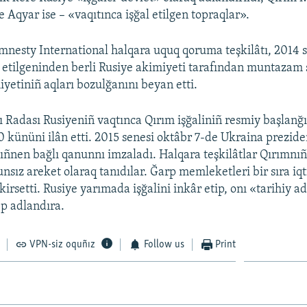
 Aqyar ise – «vaqıtınca işğal etilgen topraqlar».
nesty International halqara uquq qoruma teşkilâtı, 2014 
 etilgeninden berli Rusiye akimiyeti tarafından muntazam 
iyetiniñ aqları bozulğanını beyan etti.
 Radası Rusiyeniñ vaqtınca Qırım işğaliniñ resmiy başlanğı
0 kününi ilân etti. 2015 senesi oktâbr 7-de Ukraina prezide
ñnen bağlı qanunnı imzaladı. Halqara teşkilâtlar Qırımnıñ 
nsız areket olaraq tanıdılar. Ğarp memleketleri bir sıra iqt
kirsetti. Rusiye yarımada işğalini inkâr etip, onı «tarihiy a
p adlandıra.
VPN-siz oquñız
Follow us
Print