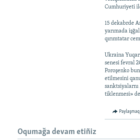
Cumhuriyeti ile
15 dekabrde Am
yarımada işğal
qırımtatar cem
Ukraina Yuqarı
senesi fevral 2
Poroşenko bunı
etilmesini qanu
sanktsiyalarnı 
tiklenmesi» de
Paylaşmaq
Oqumağa devam etiñiz