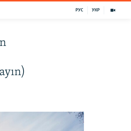
РУС
УКР
en
yayın)