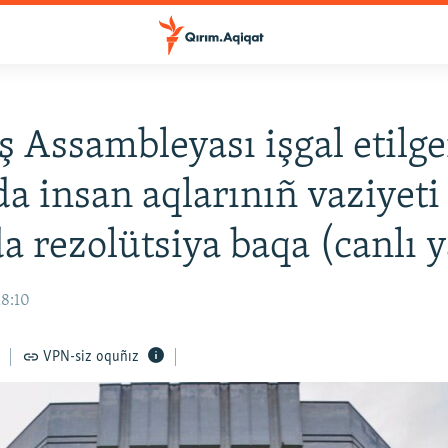
 Assambleyası işgal etilg
a insan aqlarınıñ vaziyeti
a rezolütsiya baqa (canlı 
18:10
VPN-siz oquñız