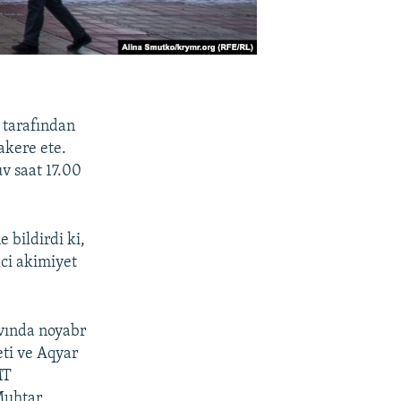
 tarafından
akere ete.
v saat 17.00
 bildirdi ki,
lci akimiyet
uvında noyabr
eti ve Aqyar
MT
 Muhtar