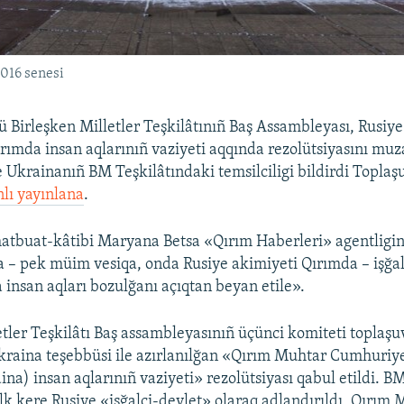
016 senesi
 Birleşken Milletler Teşkilâtınıñ Baş Assambleyası, Rusiye
Qırımda insan aqlarınıñ vaziyeti aqqında rezolütsiyasını muz
 Ukrainanıñ BM Teşkilâtındaki temsilciligi bildirdi Toplaşu
nlı yayınlana
.
tbuat-kâtibi Maryana Betsa «Qırım Haberleri» agentligine
a – pek müim vesiqa, onda Rusiye akimiyeti Qırımda – işğa
 insan aqları bozulğanı açıqtan beyan etile».
etler Teşkilâtı Baş assambleyasınıñ üçünci komiteti toplaş
Ukraina teşebbüsi ile azırlanılğan «Qırım Muhtar Cumhuriy
ina) insan aqlarınıñ vaziyeti» rezolütsiyası qabul etildi. B
ilk kere Rusiye «işğalci-devlet» olaraq adlandırıldı, Qırım