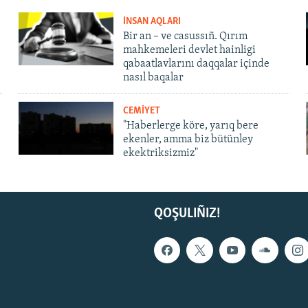
İNSAN AQLARI
Bir an – ve casussıñ. Qırım
mahkemeleri devlet hainligi
qabaatlavlarını daqqalar içinde
nasıl baqalar
CEMİYET
"Haberlerge köre, yarıq bere
ekenler, amma biz bütünley
ekektriksizmiz"
QOŞULIÑIZ!