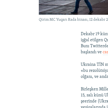
Qirim MC Yuqarı Rada binası, 12 dekabr 2
Dekabr 19 künü
işğal etilgen 
Bunı Twitterde
başlandı ve
ca
Ukraina TİN ma
«bu rezolütsiy
olğanı, ve anda
Birleşken Mill
15, salı künü 
şeerinde (Ukra
vesiqalarında 