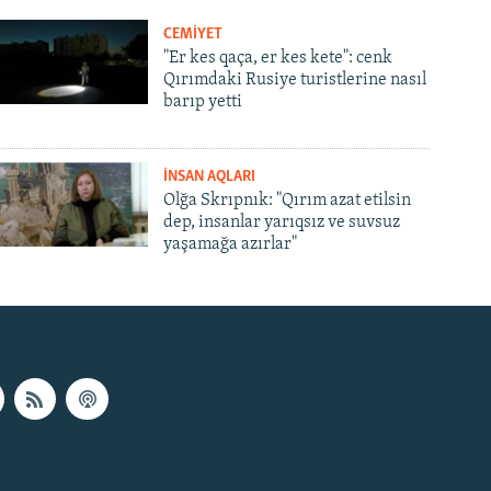
CEMİYET
"Er kes qaça, er kes kete": cenk
Qırımdaki Rusiye turistlerine nasıl
barıp yetti
İNSAN AQLARI
Olğa Skrıpnık: "Qırım azat etilsin
dep, insanlar yarıqsız ve suvsuz
yaşamağa azırlar"