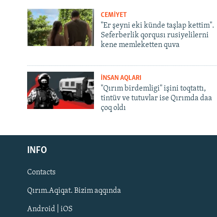
CEMİYET
"Er şeyni eki künde taşlap kettim".
Seferberlik qorqusı rusiyelilerni
kene memleketten quva
İNSAN AQLARI
"Qırım birdemligi" işini toqtattı,
tintüv ve tutuvlar ise Qırımda daa
çoq oldı
Русский
INFO
Українською
Contacts
QOŞULIÑIZ!
Qırım.Aqiqat. Bizim aqqında
Android | iOS