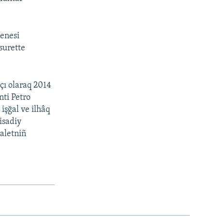
senesi
surette
çı olaraq 2014
nti Petro
işğal ve ilhâq
isadiy
daletniñ