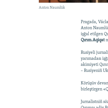
Anton Naumlük
Pragada, Václa
Anton Naumlük 
işğal etilgen 
Qırım.Aqiqat
m
Rusiyeli jurnal
yarımadası işğa
akimiyeti Qır
– Rusiyeniñ Uk
Körüşüv devamı
birleştirgen «Q
Jurnalistniñ s
Qırımnı adiy R