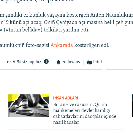
ıñ şimdiki er künlük yaşayını köstergen Anton Naumlükniñ 
 19 künü açılacaq. Onıñ Çehiyada açılmasına belli çeh gu
» («İnsan belâda») telkilâtı yardım etti.
aumlükniñ foto-segisi
Ankarada
kösterilgen edi.
VPN-siz oquñız
Follow us
Print
İNSAN AQLARI
Bir an – ve casussıñ. Qırım
mahkemeleri devlet hainligi
qabaatlavlarını daqqalar içinde
nasıl baqalar