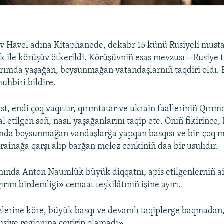
v Havel adına Kitaphanede, dekabr 15 künü Rusiyeli mustaq
ile körüşüv ötkerildi. Körüşüvniñ esas mevzusı – Rusiye 
Qırımda yaşağan, boysunmağan vatandaşlarnıñ taqdiri oldı. 
uhbiri bildire.
ist, endi çoq vaqıttır, qırımtatar ve ukrain faalleriniñ Qırı
l etilgen soñ, nasıl yaşağanlarını taqip ete. Onıñ fikirince,
ımda boysunmağan vandaşlarğa yapqan basqısı ve bir-çoq 
rainağa qarşı alıp barğan melez cenkiniñ daa bir usulıdır.
nda Anton Naumlük büyük diqqatnı, apis etilgenlerniñ ai
ırım birdemligi» cemaat teşkilâtınıñ işine ayırı.
özlerine köre, büyük basqı ve devamlı taqiplerge baqmada
usiye regionına çevirip olamadı».