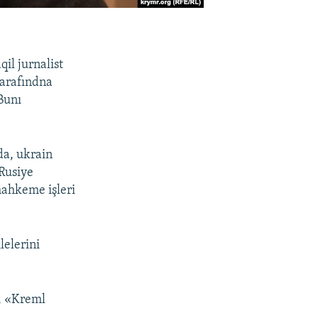
il jurnalist
tarafındna
Bunı
mda, ukrain
 Rusiye
mahkeme işleri
lelerini
n, «Kreml