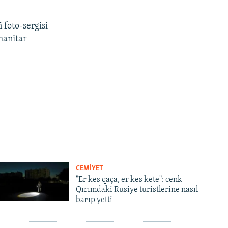
foto-sergisi
manitar
CEMİYET
"Er kes qaça, er kes kete": cenk
Qırımdaki Rusiye turistlerine nasıl
barıp yetti