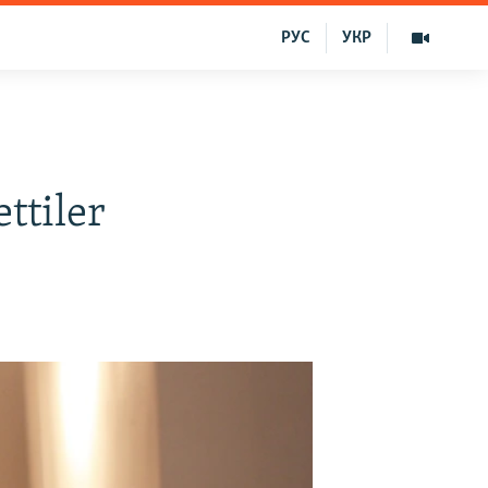
РУС
УКР
ttiler