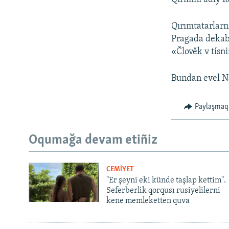
Qırımtatarlarn
Pragada dekabr
«Člověk v tísni
Bundan evel N
Paylaşmaq
Oqumağa devam etiñiz
CEMİYET
"Er şeyni eki künde taşlap kettim".
Seferberlik qorqusı rusiyelilerni
kene memleketten quva