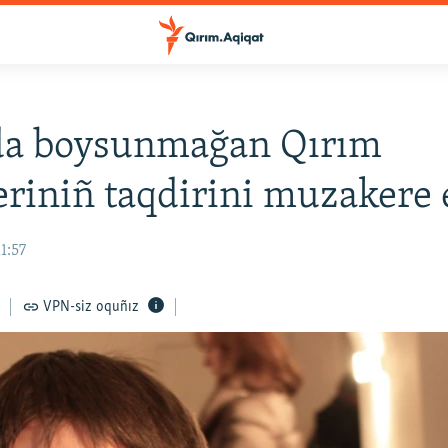
da boysunmağan Qırım
eriniñ taqdirini muzakere e
1:57
VPN-siz oquñız