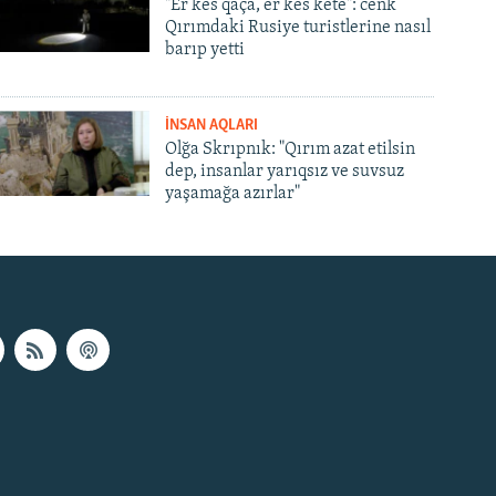
"Er kes qaça, er kes kete": cenk
Qırımdaki Rusiye turistlerine nasıl
barıp yetti
İNSAN AQLARI
Olğa Skrıpnık: "Qırım azat etilsin
dep, insanlar yarıqsız ve suvsuz
yaşamağa azırlar"