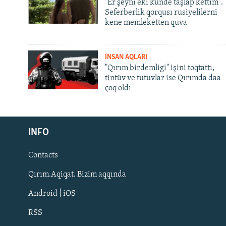
"Er şeyni eki künde taşlap kettim".
Seferberlik qorqusı rusiyelilerni
kene memleketten quva
İNSAN AQLARI
"Qırım birdemligi" işini toqtattı,
tintüv ve tutuvlar ise Qırımda daa
çoq oldı
Русский
INFO
Українською
Contacts
QOŞULIÑIZ!
Qırım.Aqiqat. Bizim aqqında
Android | iOS
RSS