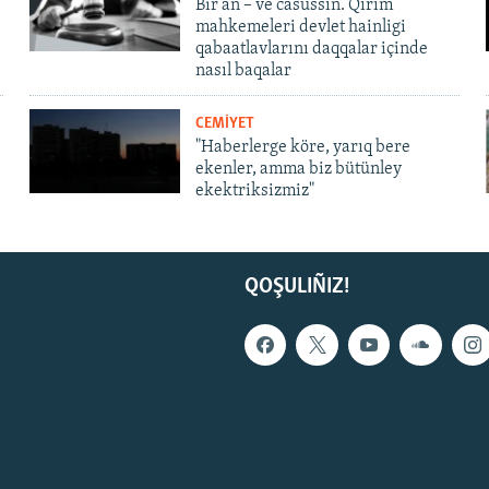
Bir an – ve casussıñ. Qırım
mahkemeleri devlet hainligi
qabaatlavlarını daqqalar içinde
nasıl baqalar
CEMİYET
"Haberlerge köre, yarıq bere
ekenler, amma biz bütünley
ekektriksizmiz"
QOŞULIÑIZ!