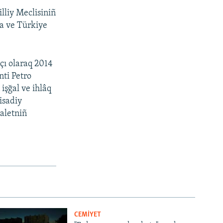
lliy Meclisiniñ
na ve Türkiye
çı olaraq 2014
nti Petro
işğal ve ihlâq
isadiy
daletniñ
CEMİYET