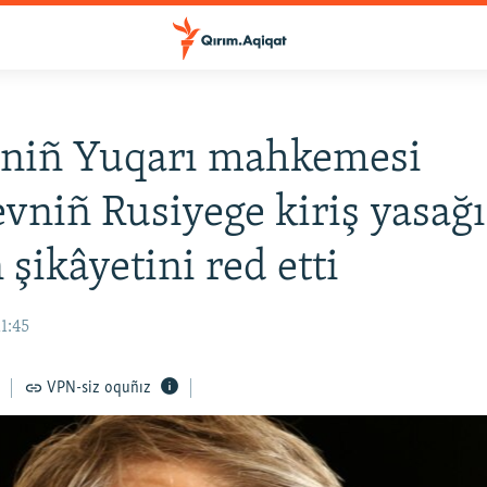
eniñ Yuqarı mahkemesi
vniñ Rusiyege kiriş yasağ
 şikâyetini red etti
11:45
VPN-siz oquñız