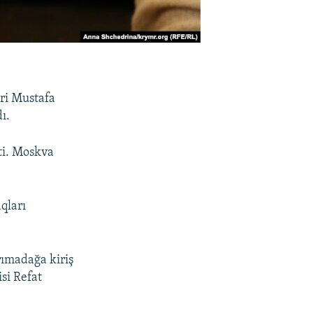
eri Mustafa
ı.
ti. Moskva
qları
rımadağa kiriş
si Refat