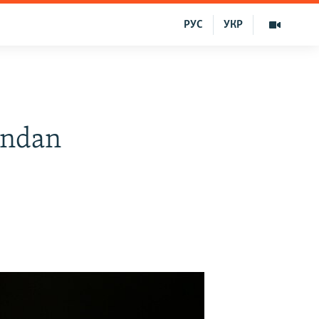
РУС
УКР
ından