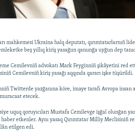
rı mahkemesi Ukraina halq deputatı, qırımtatarlarnıñ lid
leketke beş yıllıq kiriş yasağıın qanunğa uyğun dep tanıd
eme Cemilevniñ advokatı Mark Feyginniñ şikâyetini red et
niñ Cemilevniñ kiriş yasağı aqqında qararı işke tüşürildi.
niñ Twitterde yazğanına köre, imaye tarafı Avropa insan a
muracaat etecek.
siye uquq qoruyıcıları Mustafa Cemilevge işğal olunğan ya
 haber etkenler. Aynı yasaq Qırımtatar Milliy Meclisiniñ rei
lân etilgen edi.