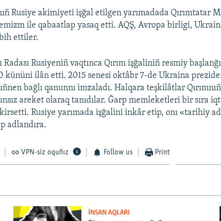
ıñ Rusiye akimiyeti işğal etilgen yarımadada Qırımtatar Mi
tremizm ile qabaatlap yasaq etti. AQŞ, Avropa birligi, Ukrai
ih ettiler.
 Radası Rusiyeniñ vaqtınca Qırım işğaliniñ resmiy başlanğı
0 kününi ilân etti. 2015 senesi oktâbr 7-de Ukraina prezide
ñnen bağlı qanunnı imzaladı. Halqara teşkilâtlar Qırımnıñ 
nsız areket olaraq tanıdılar. Ğarp memleketleri bir sıra iqt
kirsetti. Rusiye yarımada işğalini inkâr etip, onı «tarihiy a
p adlandıra.
VPN-siz oquñız
Follow us
Print
İNSAN AQLARI