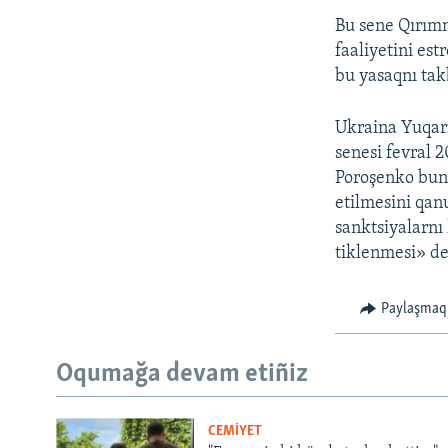
Bu sene Qırımn
faaliyetini es
bu yasaqnı takb
Ukraina Yuqarı
senesi fevral 2
Poroşenko bunı
etilmesini qanu
sanktsiyalarnı 
tiklenmesi» de
Paylaşmaq
Oqumağa devam etiñiz
CEMİYET