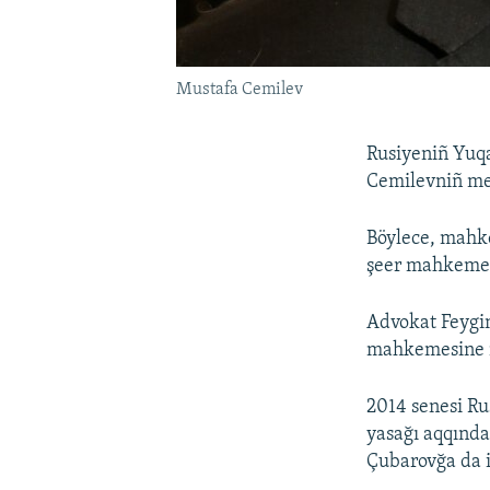
Mustafa Cemilev
Rusiyeniñ Yuqa
Cemilevniñ mem
Böylece, mahk
şeer mahkemesi
Advokat Feygin
mahkemesine 
2014 senesi Ru
yasağı aqqında
Çubarovğa da i