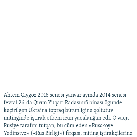
Ahtem Çiygoz 2015 senesi yanvar ayında 2014 senesi
fevral 26-da Qırım Yuqarı Radasınıñ binası ögünde
keçirilgen Ukraina topraq bütünligine qoltutuv
mitinginde iştirak etkeni içün yaqalanğan edi. O vaqıt
Rusiye tarafını tutqan, bu cümleden «Russkoye
Yedinstvo» («Rus Birligi») firqası, miting iştirakçilerine