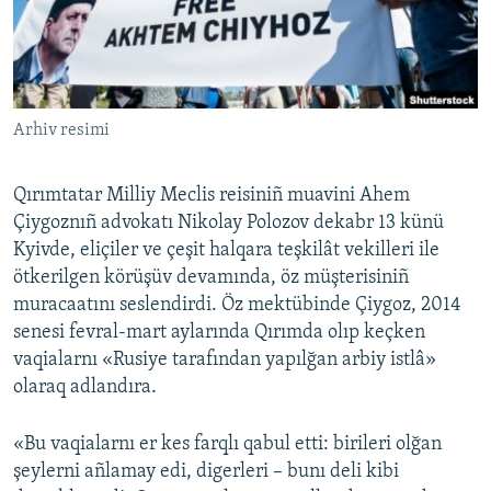
Русский
Українською
Arhiv resimi
QOŞULIÑIZ!
Qırımtatar Milliy Meclis reisiniñ muavini Ahem
Çiygoznıñ advokatı Nikolay Polozov dekabr 13 künü
RFE/RS bütün saytları
Kyivde, eliçiler ve çeşit halqara teşkilât vekilleri ile
ötkerilgen körüşüv devamında, öz müşterisiniñ
muracaatını seslendirdi. Öz mektübinde Çiygoz, 2014
senesi fevral-mart aylarında Qırımda olıp keçken
vaqialarnı «Rusiye tarafından yapılğan arbiy istlâ»
olaraq adlandıra.
«Bu vaqialarnı er kes farqlı qabul etti: birileri olğan
şeylerni añlamay edi, digerleri – bunı deli kibi