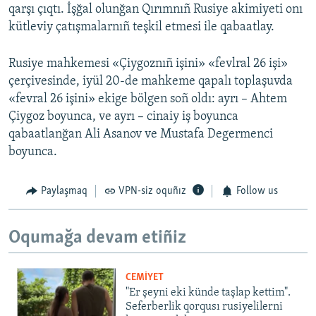
qarşı çıqtı. İşğal olunğan Qırımnıñ Rusiye akimiyeti onı
kütleviy çatışmalarnıñ teşkil etmesi ile qabaatlay.
Rusiye mahkemesi «Çiygoznıñ işini» «fevlral 26 işi»
çerçivesinde, iyül 20-de mahkeme qapalı toplaşuvda
«fevral 26 işini» ekige bölgen soñ oldı: ayrı – Ahtem
Çiygoz boyunca, ve ayrı – cinaiy iş boyunca
qabaatlanğan Ali Asanov ve Mustafa Degermenci
boyunca.
Paylaşmaq
VPN-siz oquñız
Follow us
Oqumağa devam etiñiz
CEMİYET
"Er şeyni eki künde taşlap kettim".
Seferberlik qorqusı rusiyelilerni