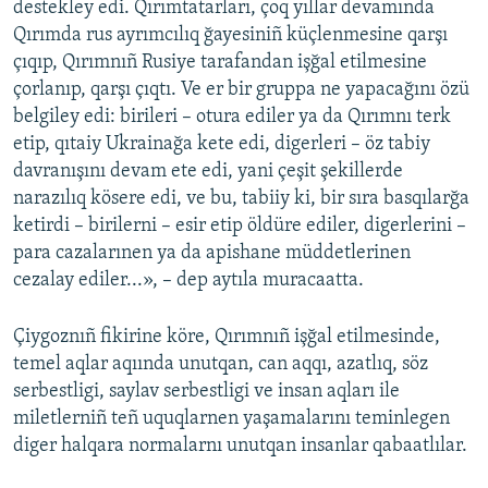
destekley edi. Qırımtatarları, çoq yıllar devamında
Qırımda rus ayrımcılıq ğayesiniñ küçlenmesine qarşı
çıqıp, Qırımnıñ Rusiye tarafandan işğal etilmesine
çorlanıp, qarşı çıqtı. Ve er bir gruppa ne yapacağını özü
belgiley edi: birileri – otura ediler ya da Qırımnı terk
etip, qıtaiy Ukrainağa kete edi, digerleri – öz tabiy
davranışını devam ete edi, yani çeşit şekillerde
narazılıq kösere edi, ve bu, tabiiy ki, bir sıra basqılarğa
ketirdi – birilerni – esir etip öldüre ediler, digerlerini –
para cazalarınen ya da apishane müddetlerinen
cezalay ediler...», – dep aytıla muracaatta.
Çiygoznıñ fikirine köre, Qırımnıñ işğal etilmesinde,
temel aqlar aqıında unutqan, can aqqı, azatlıq, söz
serbestligi, saylav serbestligi ve insan aqları ile
miletlerniñ teñ uquqlarnen yaşamalarını teminlegen
diger halqara normalarnı unutqan insanlar qabaatlılar.