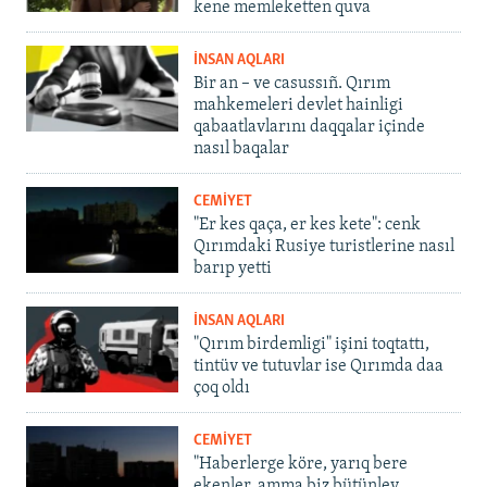
kene memleketten quva
İNSAN AQLARI
Bir an – ve casussıñ. Qırım
mahkemeleri devlet hainligi
qabaatlavlarını daqqalar içinde
nasıl baqalar
CEMİYET
"Er kes qaça, er kes kete": cenk
Qırımdaki Rusiye turistlerine nasıl
barıp yetti
İNSAN AQLARI
"Qırım birdemligi" işini toqtattı,
tintüv ve tutuvlar ise Qırımda daa
çoq oldı
CEMİYET
"Haberlerge köre, yarıq bere
ekenler, amma biz bütünley