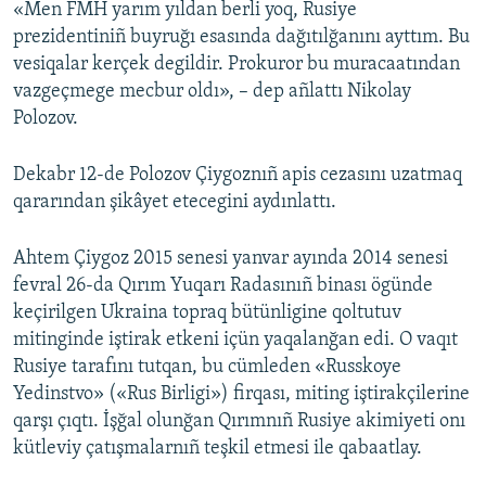
«Men FMH yarım yıldan berli yoq, Rusiye
prezidentiniñ buyruğı esasında dağıtılğanını ayttım. Bu
vesiqalar kerçek degildir. Prokuror bu muracaatından
vazgeçmege mecbur oldı», – dep añlattı Nikolay
Polozov.
Dekabr 12-de Polozov Çiygoznıñ apis cezasını uzatmaq
qararından şikâyet etecegini aydınlattı.
Ahtem Çiygoz 2015 senesi yanvar ayında 2014 senesi
fevral 26-da Qırım Yuqarı Radasınıñ binası ögünde
keçirilgen Ukraina topraq bütünligine qoltutuv
mitinginde iştirak etkeni içün yaqalanğan edi. O vaqıt
Rusiye tarafını tutqan, bu cümleden «Russkoye
Yedinstvo» («Rus Birligi») firqası, miting iştirakçilerine
qarşı çıqtı. İşğal olunğan Qırımnıñ Rusiye akimiyeti onı
kütleviy çatışmalarnıñ teşkil etmesi ile qabaatlay.