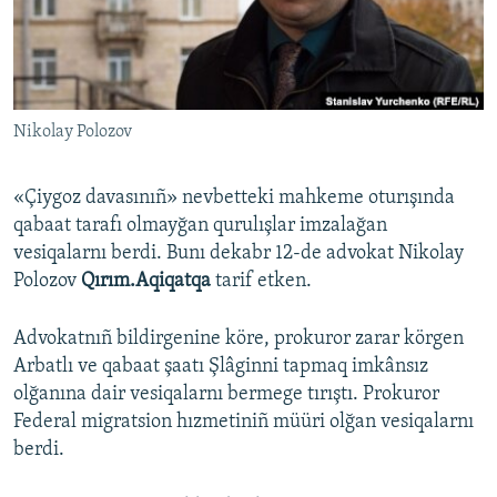
Русский
Українською
Nikolay Polozov
QOŞULIÑIZ!
«Çiygoz davasınıñ» nevbetteki mahkeme oturışında
qabaat tarafı olmayğan qurulışlar imzalağan
RFE/RS bütün saytları
vesiqalarnı berdi. Bunı dekabr 12-de advokat Nikolay
Polozov
Qırım.Aqiqatqa
tarif etken.
Advokatnıñ bildirgenine köre, prokuror zarar körgen
Arbatlı ve qabaat şaatı Şlâginni tapmaq imkânsız
olğanına dair vesiqalarnı bermege tırıştı. Prokuror
Federal migratsion hızmetiniñ müüri olğan vesiqalarnı
berdi.