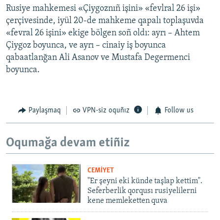
Rusiye mahkemesi «Çiygoznıñ işini» «fevlral 26 işi»
çerçivesinde, iyül 20-de mahkeme qapalı toplaşuvda
«fevral 26 işini» ekige bölgen soñ oldı: ayrı – Ahtem
Çiygoz boyunca, ve ayrı – cinaiy iş boyunca
qabaatlanğan Ali Asanov ve Mustafa Degermenci
boyunca.
Paylaşmaq
VPN-siz oquñız
Follow us
Oqumağa devam etiñiz
CEMİYET
"Er şeyni eki künde taşlap kettim".
Seferberlik qorqusı rusiyelilerni
kene memleketten quva