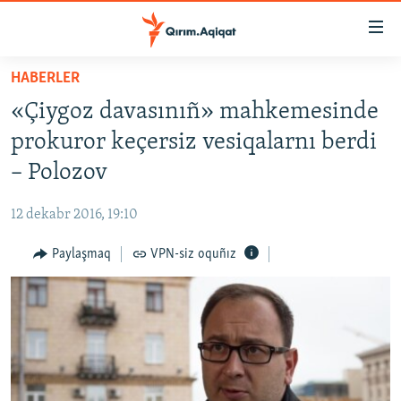
Link
açıqlığı
Esas
HABERLER
mündericege
HABERLER
«Çiygoz davasınıñ» mahkemesinde
qaytmaq
SİYASET
Baş
prokuror keçersiz vesiqalarnı berdi
İQTİSADİYAT
navigatsiyağa
– Polozov
qaytmaq
CEMİYET
Qıdıruvğa
12 dekabr 2016, 19:10
MEDENİYET
qaytmaq
Paylaşmaq
VPN-siz oquñız
İNSAN AQLARI
VİDEO
SÜRET
BLOGLAR
FİKİR