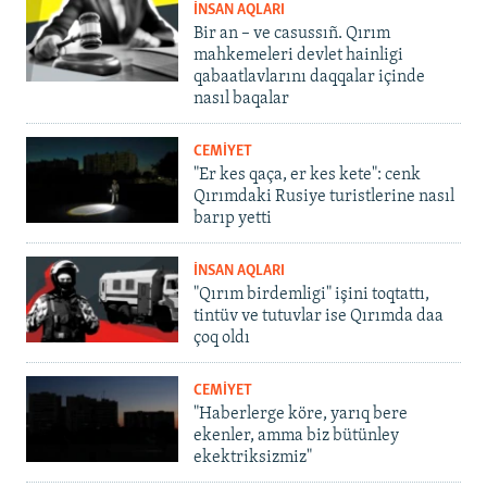
İNSAN AQLARI
Bir an – ve casussıñ. Qırım
mahkemeleri devlet hainligi
qabaatlavlarını daqqalar içinde
nasıl baqalar
CEMİYET
"Er kes qaça, er kes kete": cenk
Qırımdaki Rusiye turistlerine nasıl
barıp yetti
İNSAN AQLARI
"Qırım birdemligi" işini toqtattı,
tintüv ve tutuvlar ise Qırımda daa
çoq oldı
CEMİYET
"Haberlerge köre, yarıq bere
ekenler, amma biz bütünley
ekektriksizmiz"