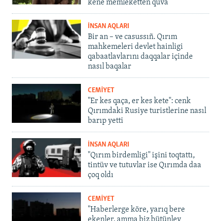
kene memleketten quva
İNSAN AQLARI
Bir an – ve casussıñ. Qırım
mahkemeleri devlet hainligi
qabaatlavlarını daqqalar içinde
nasıl baqalar
CEMİYET
"Er kes qaça, er kes kete": cenk
Qırımdaki Rusiye turistlerine nasıl
barıp yetti
İNSAN AQLARI
"Qırım birdemligi" işini toqtattı,
tintüv ve tutuvlar ise Qırımda daa
çoq oldı
CEMİYET
"Haberlerge köre, yarıq bere
ekenler, amma biz bütünley