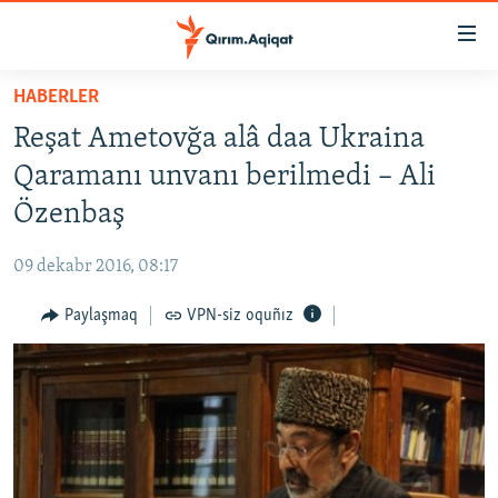
Link
açıqlığı
Esas
HABERLER
mündericege
HABERLER
Reşat Ametovğa alâ daa Ukraina
qaytmaq
SİYASET
Baş
Qaramanı unvanı berilmedi – Ali
İQTİSADİYAT
navigatsiyağa
Özenbaş
qaytmaq
CEMİYET
Qıdıruvğa
09 dekabr 2016, 08:17
MEDENİYET
qaytmaq
Paylaşmaq
VPN-siz oquñız
İNSAN AQLARI
VİDEO
SÜRET
BLOGLAR
FİKİR