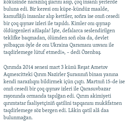
köküsinde narazılıq şiarını asıp, çoq insanlı yerlerde
buluna edi. Bir keresi onı küpe-kündüz maalde,
kamuflâjlı insanlar alıp kettiler, soñra ise onıñ cesedi
bir çoq qıynav izleri ile tapıldı. Kimler onı qıynap
öldürgenleri añlaşıla! İşte, defalarca seslendirilgen
teklifke baqmadan, ölümden soñ olsa da, devlet
yolbaşçısı öyle de onı Ukraina Qaramanı unvanı ile
taqdirlemege lütuf etmedi», – dedi Özenbaş.
Qırımda 2014 senesi mart 3 künü Reşat Ametov
Aqmescitteki Qırım Nazirler Şurasınıñ binası yanına
kendi narazlıqnı bildirmek içün çıqtı. Martnıñ 15-de ise
onıñ cesedi bir çoq qıynav izleri ile Qarasuvbazar
rayonında ormanda tapılğan edi. Qırım akimiyeti
qırımtatar faaliyetçiniñ qatilini tapqanını mukâfatnen
taqdirlemege söz bergen edi. Lâkin qatil alâ daa
bulunmağan.