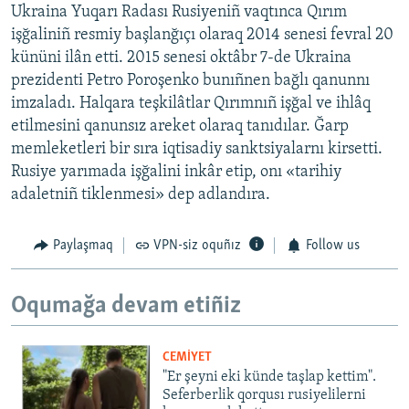
Ukraina Yuqarı Radası Rusiyeniñ vaqtınca Qırım
işğaliniñ resmiy başlanğıçı olaraq 2014 senesi fevral 20
kününi ilân etti. 2015 senesi oktâbr 7-de Ukraina
prezidenti Petro Poroşenko bunıñnen bağlı qanunnı
imzaladı. Halqara teşkilâtlar Qırımnıñ işğal ve ihlâq
etilmesini qanunsız areket olaraq tanıdılar. Ğarp
memleketleri bir sıra iqtisadiy sanktsiyalarnı kirsetti.
Rusiye yarımada işğalini inkâr etip, onı «tarihiy
adaletniñ tiklenmesi» dep adlandıra.
Paylaşmaq
VPN-siz oquñız
Follow us
Oqumağa devam etiñiz
CEMİYET
"Er şeyni eki künde taşlap kettim".
Seferberlik qorqusı rusiyelilerni