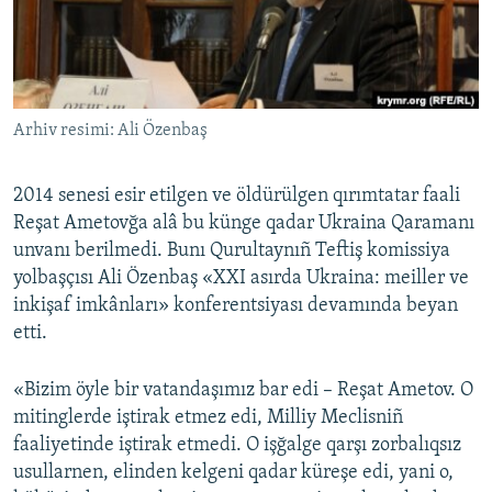
Русский
Українською
Arhiv resimi: Ali Özenbaş
QOŞULIÑIZ!
2014 senesi esir etilgen ve öldürülgen qırımtatar faali
Reşat Ametovğa alâ bu künge qadar Ukraina Qaramanı
RFE/RS bütün saytları
unvanı berilmedi. Bunı Qurultaynıñ Teftiş komissiya
yolbaşçısı Ali Özenbaş «XXI asırda Ukraina: meiller ve
inkişaf imkânları» konferentsiyası devamında beyan
etti.
«Bizim öyle bir vatandaşımız bar edi – Reşat Ametov. O
mitinglerde iştirak etmez edi, Milliy Meclisniñ
faaliyetinde iştirak etmedi. O işğalge qarşı zorbalıqsız
usullarnen, elinden kelgeni qadar küreşe edi, yani o,