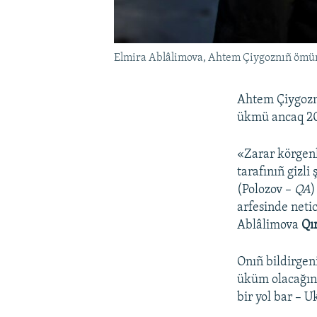
Elmira Ablâlimova, Ahtem Çiygoznıñ ömü
Ahtem Çiygoznı
ükmü ancaq 201
«Zarar körgen
tarafınıñ gizli
(Polozov –
QA
)
arfesinde neti
Ablâlimova
Qı
Onıñ bildirgen
üküm olacağın
bir yol bar – U