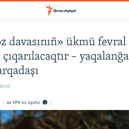
z davasınıñ» ükmü fevral
 çıqarılacaqtır – yaqalanğ
arqadaşı
 13:00
VPN-siz oquñız