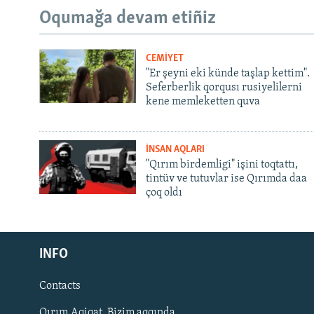
Oqumağa devam etiñiz
CEMİYET
"Er şeyni eki künde taşlap kettim".
Seferberlik qorqusı rusiyelilerni
kene memleketten quva
İNSAN AQLARI
"Qırım birdemligi" işini toqtattı,
tintüv ve tutuvlar ise Qırımda daa
çoq oldı
Русский
INFO
Українською
Contacts
QOŞULIÑIZ!
Qırım.Aqiqat. Bizim aqqında