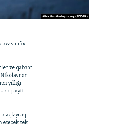
 davasınıñ»
ler ve qabaat
iz Nikolaynen
ci yıllığı
– dep ayttı
da aqlaycaq
 etecek tek