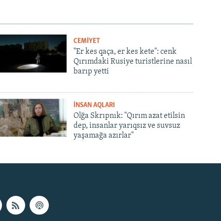
CEMİYET
"Er kes qaça, er kes kete": cenk
Qırımdaki Rusiye turistlerine nasıl
barıp yetti
İNSAN AQLARI
Olğa Skrıpnık: "Qırım azat etilsin
dep, insanlar yarıqsız ve suvsuz
yaşamağa azırlar"