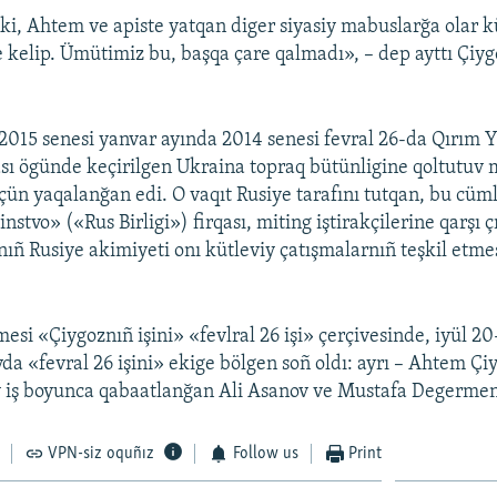
i, Ahtem ve apiste yatqan diger siyasiy mabuslarğa olar 
kelip. Ümütimiz bu, başqa çare qalmadı», – dep ayttı Çiy
015 senesi yanvar ayında 2014 senesi fevral 26-da Qırım 
sı ögünde keçirilgen Ukraina topraq bütünligine qoltutuv 
 içün yaqalanğan edi. O vaqıt Rusiye tarafını tutqan, bu cü
stvo» («Rus Birligi») firqası, miting iştirakçilerine qarşı çı
ıñ Rusiye akimiyeti onı kütleviy çatışmalarnıñ teşkil etmes
si «Çiygoznıñ işini» «fevlral 26 işi» çerçivesinde, iyül
vda «fevral 26 işini» ekige bölgen soñ oldı: ayrı – Ahtem Ç
iy iş boyunca qabaatlanğan Ali Asanov ve Mustafa Degerme
VPN-siz oquñız
Follow us
Print