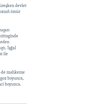
küreşken devlet
goznıñ ömür
Yuqarı
mitinginde
mleden
qtı. İşğal
i ile
 20-de mahkeme
iygoz boyunca,
nci boyunca.