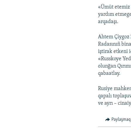
«Ümüt etemiz k
yardım etmege 
arqadaşı.
Ahtem Çiygoz 2
Radasınıñ bina
iştirak etkeni
«Russkoye Yedin
olunğan Qırımn
qabaatlay.
Rusiye mahkeme
qapalı toplaşu
ve ayrı – cina
Paylaşmaq