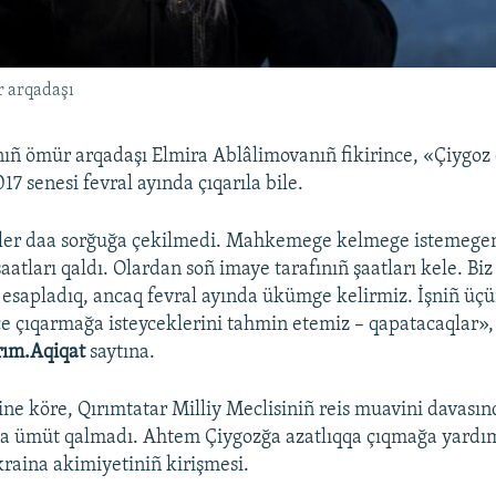
r arqadaşı
ñ ömür arqadaşı Elmira Ablâlimovanıñ fikirince, «Çiygoz
7 senesi fevral ayında çıqarıla bile.
ler daa sorğuğa çekilmedi. Mahkemege kelmege istemegen
 şaatları qaldı. Olardan soñ imaye tarafınıñ şaatları kele. B
 esapladıq, ancaq fevral ayında ükümge kelirmiz. İşniñ üçün
ce çıqarmağa isteyceklerini tahmin etemiz – qapatacaqlar», 
rım.Aqiqat
saytına.
ine köre, Qırımtatar Milliy Meclisiniñ reis muavini davasın
a ümüt qalmadı. Ahtem Çiygozğa azatlıqqa çıqmağa yardım
kraina akimiyetiniñ kirişmesi.