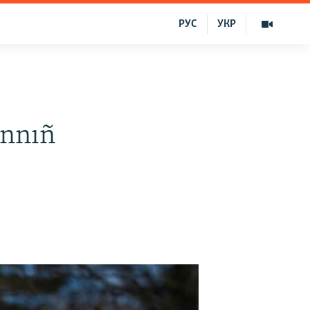
РУС
УКР
annıñ