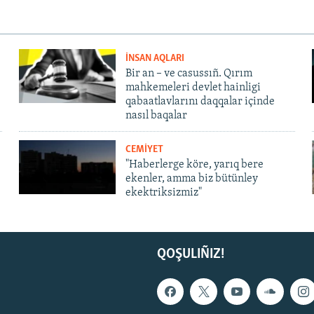
İNSAN AQLARI
Bir an – ve casussıñ. Qırım
mahkemeleri devlet hainligi
qabaatlavlarını daqqalar içinde
nasıl baqalar
CEMİYET
"Haberlerge köre, yarıq bere
ekenler, amma biz bütünley
ekektriksizmiz"
QOŞULIÑIZ!