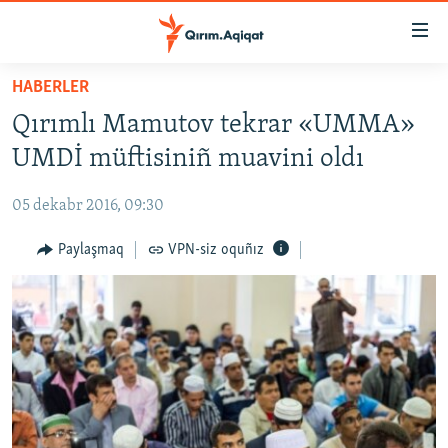
Link
açıqlığı
Esas
HABERLER
mündericege
HABERLER
Qırımlı Mamutov tekrar «UMMA»
qaytmaq
SİYASET
Baş
UMDİ müftisiniñ muavini oldı
İQTİSADİYAT
navigatsiyağa
qaytmaq
05 dekabr 2016, 09:30
CEMİYET
Qıdıruvğa
MEDENİYET
Paylaşmaq
VPN-siz oquñız
qaytmaq
İNSAN AQLARI
VİDEO
SÜRET
BLOGLAR
FİKİR