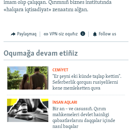
imam olıp çalışqan. Qırımnıñ biznes institutında
«halqara iqtisadiyat» zenaatını alğan.
Paylaşmaq
VPN-siz oquñız
Follow us
Oqumağa devam etiñiz
CEMİYET
"Er şeyni eki künde taşlap kettim".
Seferberlik qorqusı rusiyelilerni
kene memleketten quva
İNSAN AQLARI
Bir an – ve casussıñ. Qırım
mahkemeleri devlet hainligi
qabaatlavlarını daqqalar içinde
nasıl baqalar