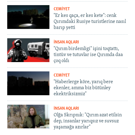
CEMİYET
"Er kes qaça, er kes kete": cenk
Qırımdaki Rusiye turistlerine nasıl
barıp yetti
İNSAN AQLARI
"Qırım birdemligi" işini toqtattı,
tintüv ve tutuvlar ise Qırımda daa
çoq oldı
CEMİYET
"Haberlerge köre, yarıq bere
ekenler, amma biz bütünley
ekektriksizmiz"
İNSAN AQLARI
Olğa Skrıpnık: "Qırım azat etilsin
dep, insanlar yarıqsız ve suvsuz
yaşamağa azırlar"