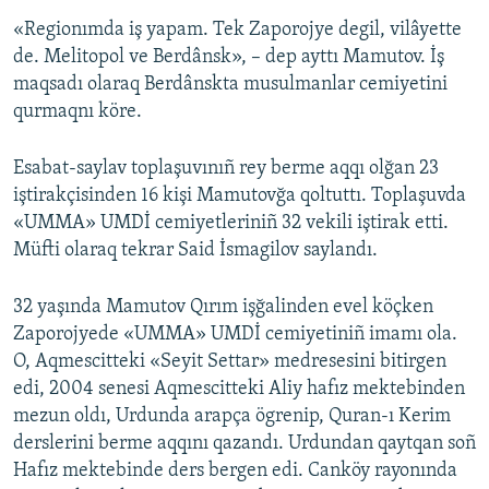
«Regionımda iş yapam. Tek Zaporojye degil, vilâyette
de. Melitopol ve Berdânsk», – dep ayttı Mamutov. İş
maqsadı olaraq Berdânskta musulmanlar cemiyetini
qurmaqnı köre.
Esabat-saylav toplaşuvınıñ rey berme aqqı olğan 23
iştirakçisinden 16 kişi Mamutovğa qoltuttı. Toplaşuvda
«UMMA» UMDİ cemiyetleriniñ 32 vekili iştirak etti.
Müfti olaraq tekrar Said İsmagilov saylandı.
32 yaşında Mamutov Qırım işğalinden evel köçken
Zaporojyede «UMMA» UMDİ cemiyetiniñ imamı ola.
O, Aqmescitteki «Seyit Settar» medresesini bitirgen
edi, 2004 senesi Aqmescitteki Aliy hafız mektebinden
mezun oldı, Urdunda arapça ögrenip, Quran-ı Kerim
derslerini berme aqqını qazandı. Urdundan qaytqan soñ
Hafız mektebinde ders bergen edi. Canköy rayonında