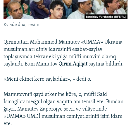
Русский
Українською
Kyivde dua, resim
QOŞULIÑIZ!
Qırımtatarı Muhammed Mamutov «UMMA» Ukraina
musulmanları diniy idaresiniñ esabat-saylav
toplaşuvında tekrar eki yılğa müfti muavini olaraq
RFE/RS bütün saytları
saylandı. Bunı Mamutov
Qırım.Aqiqat
saytına bildirdi.
«Meni ekinci kere sayladılar», – dedi o.
Mamutovnıñ qayd etkenine köre, o, müfti Said
İsmagilov meşğul olğan vaqıtta onı temsil ete. Bundan
ğayrı, Mamutov Zaporojye şeeri ve vilâyetinde
«UMMA» UMDİ musulman cemiyetleriniñ işini idare
ete.