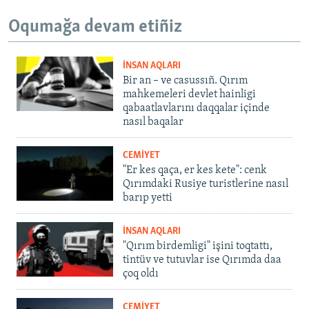
Oqumağa devam etiñiz
İNSAN AQLARI
Bir an – ve casussıñ. Qırım
mahkemeleri devlet hainligi
qabaatlavlarını daqqalar içinde
nasıl baqalar
CEMİYET
"Er kes qaça, er kes kete": cenk
Qırımdaki Rusiye turistlerine nasıl
barıp yetti
İNSAN AQLARI
"Qırım birdemligi" işini toqtattı,
tintüv ve tutuvlar ise Qırımda daa
çoq oldı
CEMİYET