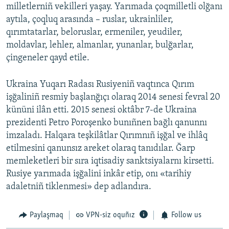
milletlerniñ vekilleri yaşay. Yarımada çoqmilletli olğanı
aytıla, çoqluq arasında – ruslar, ukrainliler,
qırımtatarlar, beloruslar, ermeniler, yeudiler,
moldavlar, lehler, almanlar, yunanlar, bulğarlar,
çingeneler qayd etile.
Ukraina Yuqarı Radası Rusiyeniñ vaqtınca Qırım
işğaliniñ resmiy başlanğıçı olaraq 2014 senesi fevral 20
kününi ilân etti. 2015 senesi oktâbr 7-de Ukraina
prezidenti Petro Poroşenko bunıñnen bağlı qanunnı
imzaladı. Halqara teşkilâtlar Qırımnıñ işğal ve ihlâq
etilmesini qanunsız areket olaraq tanıdılar. Ğarp
memleketleri bir sıra iqtisadiy sanktsiyalarnı kirsetti.
Rusiye yarımada işğalini inkâr etip, onı «tarihiy
adaletniñ tiklenmesi» dep adlandıra.
Paylaşmaq
VPN-siz oquñız
Follow us