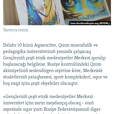
Русский
Українською
Tasviriy resim
QOŞULIÑIZ!
Delabr 10 künü Aqmescitte, Qırım muendislik ve
pedagogika üniversitetiniñ yanında çalışacaq
RFE/RS bütün saytları
Gençlerniñ çeşit etnik medeniyetler Merkezi qurulıp
başlanacağı belgilene. Rusiye kontrolündeki Qırım
akimiyetiniñ seslendirgen niyetine köre, Merkezde
studetlerniñ yataqhanesi, sport kompleksleri, oquv ve
boş vaqıt içün çeşit obyektler olacaqtır.
«Gençlerniñ çeşit etnik medeniyetler Merkezi
üniversitet içün zarur meydançıq olacaq – onıñ
sayesinde oquv yurtı Rusiye Federatsiyasınıñ diger