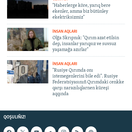
"Haberlerge köre, yarıq bere
ekenler, amma biz bütünley
ekektriksizmiz"
İNSAN AQLARI
Olğa Skrıpnık: "Qırım azat etilsin
dep, insanlar yarıqsız ve suvsuz
yaşamağa azırlar"
İNSAN AQLARI
"Rusiye Qırımda onı
istemegenlerini bile edi". Rusiye
Federatsiyasınıñ Qırımdaki cenkke
qarşı narazılıqlarnen küreşi
aqqında
QOŞULIÑIZ!