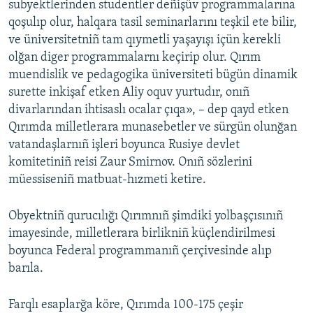
subyektlerinden studentler deñişüv programmalarına
qoşulıp olur, halqara tasil seminarlarını teşkil ete bilir,
ve üniversitetniñ tam qıymetli yaşayışı içün kerekli
olğan diger programmalarnı keçirip olur. Qırım
muendislik ve pedagogika üniversiteti bügün dinamik
surette inkişaf etken Aliy oquv yurtudır, onıñ
divarlarından ihtisaslı ocalar çıqa», – dep qayd etken
Qırımda milletlerara munasebetler ve sürgün olunğan
vatandaşlarnıñ işleri boyunca Rusiye devlet
komitetiniñ reisi Zaur Smirnov. Onıñ sözlerini
müessiseniñ matbuat-hızmeti ketire.
Obyektniñ qurucılığı Qırımnıñ şimdiki yolbaşçısınıñ
imayesinde, milletlerara birlikniñ küçlendirilmesi
boyunca Federal programmanıñ çerçivesinde alıp
barıla.
Farqlı esaplarğa köre, Qırımda 100-175 çeşir