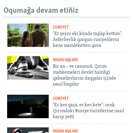
Oqumağa devam etiñiz
CEMİYET
"Er şeyni eki künde taşlap kettim".
Seferberlik qorqusı rusiyelilerni
kene memleketten quva
İNSAN AQLARI
Bir an – ve casussıñ. Qırım
mahkemeleri devlet hainligi
qabaatlavlarını daqqalar içinde
nasıl baqalar
CEMİYET
"Er kes qaça, er kes kete": cenk
Qırımdaki Rusiye turistlerine nasıl
barıp yetti
İNSAN AQLARI