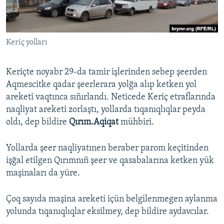
Русский
Українською
Keriç yolları
QOŞULIÑIZ!
Keriçte noyabr 29-da tamir işlerinden sebep şeerden
Aqmescitke qadar şeerlerara yolğa alıp ketken yol
areketi vaqtınca sıñırlandı. Neticede Keriç etraflarında
RFE/RS bütün saytları
naqliyat areketi zorlaştı, yollarda tıqanıqlıqlar peyda
oldı, dep bildire
Qırım.Aqiqat
mühbiri.
Yollarda şeer naqliyatınen beraber parom keçitinden
işğal etilgen Qırımnıñ şeer ve qasabalarına ketken yük
maşinaları da yüre.
Çoq sayıda maşina areketi içün belgilenmegen aylanma
yolunda tıqanıqlıqlar eksilmey, dep bildire aydavcılar.