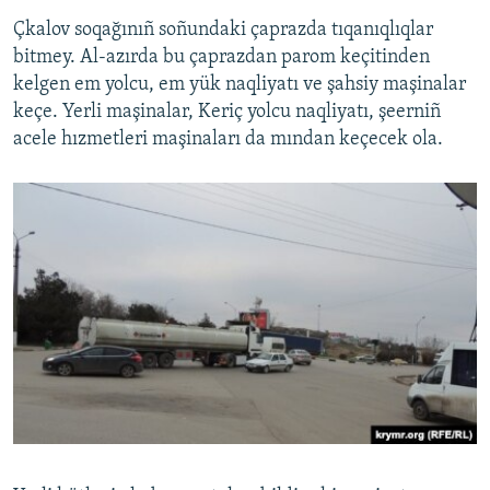
Çkalov soqağınıñ soñundaki çaprazda tıqanıqlıqlar
bitmey. Al-azırda bu çaprazdan parom keçitinden
kelgen em yolcu, em yük naqliyatı ve şahsiy maşinalar
keçe. Yerli maşinalar, Keriç yolcu naqliyatı, şeerniñ
acele hızmetleri maşinaları da mından keçecek ola.