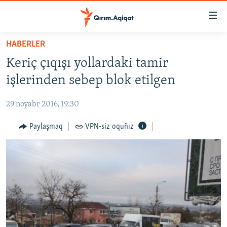
Link
açıqlığı
Esas
HABERLER
mündericege
HABERLER
Keriç çıqışı yollardaki tamir
qaytmaq
SİYASET
Baş
işlerinden sebep blok etilgen
İQTİSADİYAT
navigatsiyağa
qaytmaq
29 noyabr 2016, 19:30
CEMİYET
Qıdıruvğa
MEDENİYET
Paylaşmaq
VPN-siz oquñız
qaytmaq
İNSAN AQLARI
VİDEO
SÜRET
BLOGLAR
FİKİR