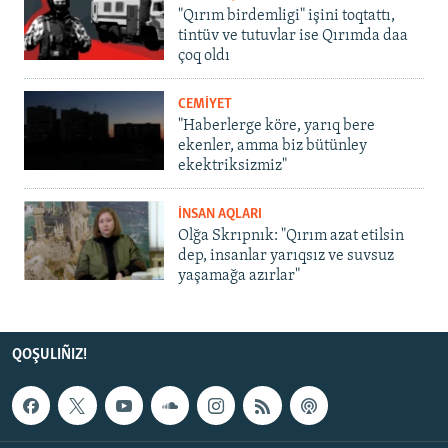
"Qırım birdemligi" işini toqtattı,
tintüv ve tutuvlar ise Qırımda daa
çoq oldı
CEMİYET
"Haberlerge köre, yarıq bere
ekenler, amma biz bütünley
ekektriksizmiz"
İNSAN AQLARI
Olğa Skrıpnık: "Qırım azat etilsin
dep, insanlar yarıqsız ve suvsuz
yaşamağa azırlar"
QOŞULIÑIZ!