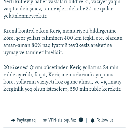
Yerli kütleviy haber vastaları bildire ki, vaziyet yaqın
vaqıtta deñişmez, tamir işleri dekabr 20-ne qadar
yekünlenmeycektir.
Kreml kontrol etken Keriç memuriyeti bildirgenine
köre, şeer yolları tahminen 400 km teşkil ete, olardan
aman-aman 80% naqliyatnıñ teyükesiz areketine
uymay ve tamir etilmelidir.
2016 senesi Qırım bücetinden Keriç yollarına 24 mln
ruble ayırıldı, faqat, Keriç memurlarınıñ aytqanına
köre, yollarnıñ vaziyeti köz ögüne alınsa, ve «içtimaiy
kerginlik yoq olsun isteseler», 550 mln ruble kerektir.
Paylaşmaq
VPN-siz oquñız
Follow us