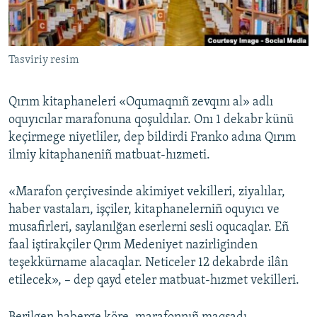
Русский
Українською
Tasviriy resim
QOŞULIÑIZ!
Qırım kitaphaneleri «Oqumaqnıñ zevqını al» adlı
oquyıcılar marafonuna qoşuldılar. Onı 1 dekabr künü
keçirmege niyetliler, dep bildirdi Franko adına Qırım
RFE/RS bütün saytları
ilmiy kitaphaneniñ matbuat-hızmeti.
«Marafon çerçivesinde akimiyet vekilleri, ziyalılar,
haber vastaları, işçiler, kitaphanelerniñ oquyıcı ve
musafirleri, saylanılğan eserlerni sesli oqucaqlar. Eñ
faal iştirakçiler Qrım Medeniyet nazirliginden
teşekkürname alacaqlar. Neticeler 12 dekabrde ilân
etilecek», – dep qayd eteler matbuat-hızmet vekilleri.