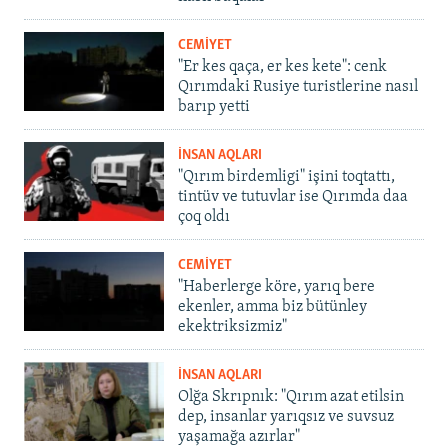
CEMİYET
"Er kes qaça, er kes kete": cenk
Qırımdaki Rusiye turistlerine nasıl
barıp yetti
İNSAN AQLARI
"Qırım birdemligi" işini toqtattı,
tintüv ve tutuvlar ise Qırımda daa
çoq oldı
CEMİYET
"Haberlerge köre, yarıq bere
ekenler, amma biz bütünley
ekektriksizmiz"
İNSAN AQLARI
Olğa Skrıpnık: "Qırım azat etilsin
dep, insanlar yarıqsız ve suvsuz
yaşamağa azırlar"