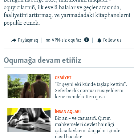
Berilgen haberge köre, marafonnıñ maqsadı –
oquyıcılarnıñ, ilk evelâ balalar ve geçler arasında,
faaliyetini arttırmaq, ve yarımadadaki kitaphanelerni
populâr etmek.
Paylaşmaq
VPN-siz oquñız
Follow us
Oqumağa devam etiñiz
CEMİYET
"Er şeyni eki künde taşlap kettim".
Seferberlik qorqusı rusiyelilerni
kene memleketten quva
İNSAN AQLARI
Bir an – ve casussıñ. Qırım
mahkemeleri devlet hainligi
qabaatlavlarını daqqalar içinde
nasıl baqalar