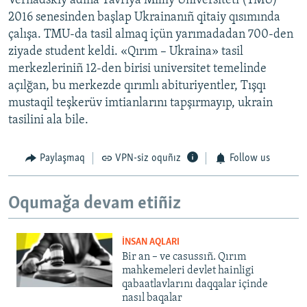
Vernadskiy adına Tavriya Milliy Universiteti (TMU)
2016 senesinden başlap Ukrainanıñ qitaiy qısımında
çalışa. TMU-da tasil almaq içün yarımadadan 700-den
ziyade student keldi. «Qırım – Ukraina» tasil
merkezleriniñ 12-den birisi universitet temelinde
açılğan, bu merkezde qırımlı abituriyentler, Tışqı
mustaqil teşkerüv imtianlarını tapşırmayıp, ukrain
tasilini ala bile.
Paylaşmaq
VPN-siz oquñız
Follow us
Oqumağa devam etiñiz
İNSAN AQLARI
Bir an – ve casussıñ. Qırım
mahkemeleri devlet hainligi
qabaatlavlarını daqqalar içinde
nasıl baqalar