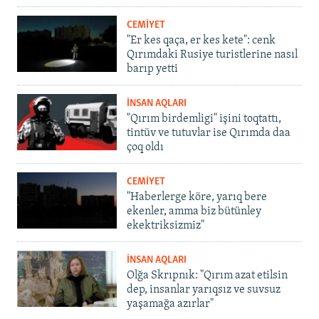
CEMİYET
"Er kes qaça, er kes kete": cenk
Qırımdaki Rusiye turistlerine nasıl
barıp yetti
İNSAN AQLARI
"Qırım birdemligi" işini toqtattı,
tintüv ve tutuvlar ise Qırımda daa
çoq oldı
CEMİYET
"Haberlerge köre, yarıq bere
ekenler, amma biz bütünley
ekektriksizmiz"
İNSAN AQLARI
Olğa Skrıpnık: "Qırım azat etilsin
dep, insanlar yarıqsız ve suvsuz
yaşamağa azırlar"