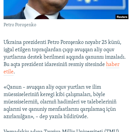
Русский
Українською
Petro Poroşenko
QOŞULIÑIZ!
Ukraina prezidenti Petro Poroşenko noyabr 25 künü,
işğal etilgen topraqlardan çıqıp avuşqan aliy oquv
yurtlarına destek berilmesi aqqında qanunnı imzaladı.
RFE/RS bütün saytları
Bu aqta prezident idaresiniñ resmiy sitesinde
haber
etile
.
«Qanun – avuşqan aliy oquv yurtları ve ilim
müessiseleriniñ keregi kibi çalışmaları, böyle
müessiselerniñ, olarnıñ hadimleri ve talebeleriniñ
aqlarıni ve qanuniy menfaatlarını qarşılamaq içün
azırlanılğan», – dep yazıla bildirüvde.