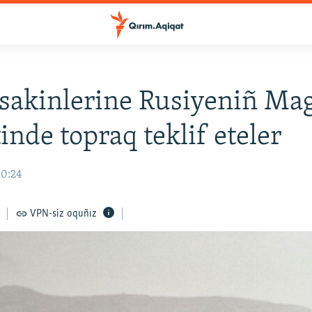
sakinlerine Rusiyeniñ Ma
tinde topraq teklif eteler
10:24
VPN-siz oquñız