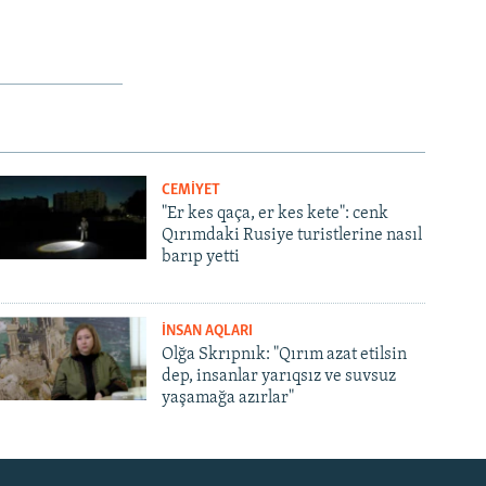
CEMİYET
"Er kes qaça, er kes kete": cenk
Qırımdaki Rusiye turistlerine nasıl
barıp yetti
İNSAN AQLARI
Olğa Skrıpnık: "Qırım azat etilsin
dep, insanlar yarıqsız ve suvsuz
yaşamağa azırlar"