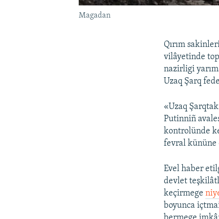
Magadan
Qırım sakinleri
vilâyetinde to
nazirligi yar
Uzaq Şarq fede
«Uzaq Şarqtaki
Putinniñ avales
kontrolünde ke
fevral kününe 
Evel haber eti
devlet teşkilâ
keçirmege
niy
boyunca içtmai
bermege imkân