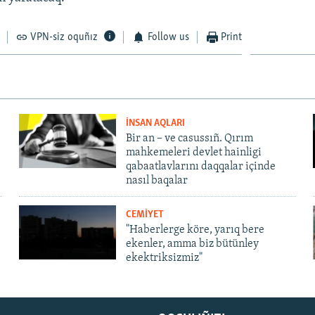
VPN-siz oquñız
Follow us
Print
İNSAN AQLARI
Bir an – ve casussıñ. Qırım
mahkemeleri devlet hainligi
qabaatlavlarını daqqalar içinde
nasıl baqalar
CEMİYET
"Haberlerge köre, yarıq bere
ekenler, amma biz bütünley
ekektriksizmiz"