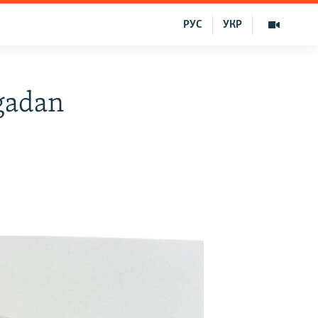
РУС
УКР
gadan