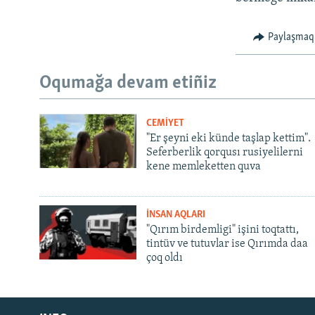
Paylaşmaq
Oqumağa devam etiñiz
CEMİYET
"Er şeyni eki künde taşlap kettim".
Seferberlik qorqusı rusiyelilerni
kene memleketten quva
İNSAN AQLARI
"Qırım birdemligi" işini toqtattı,
tintüv ve tutuvlar ise Qırımda daa
çoq oldı
Русский