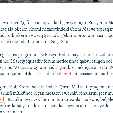
 ev qırucılığı, fermacılıq ya da diger işler içün Rusiyeniñ
praq ala bileler. Kreml nezaretindeki Qırım Mal ve topraq
ımada sakinkerini «Uzaq Şarqtaki gektar» programmasına q
ral okrugında topraq almağa çağıra.
 gektar» programması Rusiye Federatsiyasınıñ Perezidenti
i ile, I Şarqiy iqtisadiy forum neticesinde qabul etilgen edi
çirile. Mezkür programmada iştirak etmek içün arizalar 20
qadar qabul etilecek», – dep
haber ete
müessiseniñ matbua
lgeni kibi, Kreml nezaretindeki Qırım Mal ve topraq muamel
tlarınıñ mülkünde olğan mesken evlerniñ binalarını şeer m
etli
. Bu, akimiyet vekilleriniñ işandırğanlarına köre, belgi
y kiralama ya da kira añlaşmaları boyunca mesken yerlern
 yaratacaq.