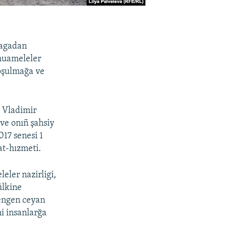
 Magadan
 muameleler
oşulmağa ve
 Vladimir
 ve onıñ şahsiy
17 senesi 1
t-hızmeti.
eler nazirligi,
ülkine
lengen ceyan
i insanlarğa