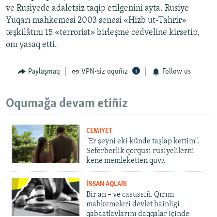
ve Rusiyede adaletsiz taqip etilgenini ayta. Rusiye
Yuqarı mahkemesi 2003 senesi «Hizb ut-Tahrir»
teşkilâtını 15 «terrorist» birleşme cedveline kirsetip,
onı yasaq etti.
Paylaşmaq
VPN-siz oquñız
Follow us
Oqumağa devam etiñiz
CEMİYET
"Er şeyni eki künde taşlap kettim".
Seferberlik qorqusı rusiyelilerni
kene memleketten quva
İNSAN AQLARI
Bir an – ve casussıñ. Qırım
mahkemeleri devlet hainligi
qabaatlavlarını daqqalar içinde