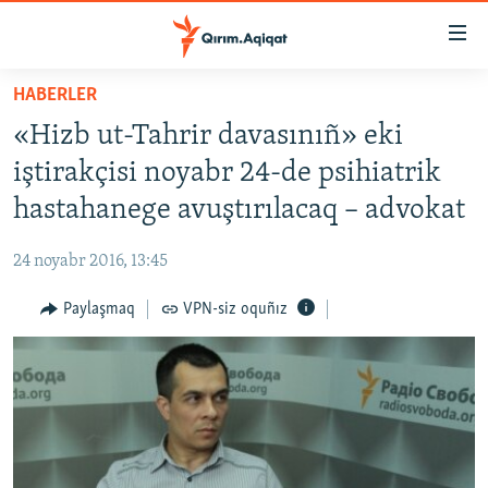
Link
açıqlığı
Esas
HABERLER
mündericege
HABERLER
«Hizb ut-Tahrir davasınıñ» eki
qaytmaq
SİYASET
Baş
iştirakçisi noyabr 24-de psihiatrik
İQTİSADİYAT
navigatsiyağa
hastahanege avuştırılacaq – advokat
qaytmaq
CEMİYET
Qıdıruvğa
24 noyabr 2016, 13:45
MEDENİYET
qaytmaq
Paylaşmaq
VPN-siz oquñız
İNSAN AQLARI
VİDEO
SÜRET
BLOGLAR
FİKİR