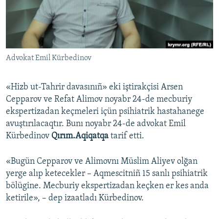
Русский
Українською
Advokat Emil Kürbedinov
QOŞULIÑIZ!
«Hizb ut-Tahrir davasınıñ» eki iştirakçisi Arsen
Cepparov ve Refat Alimov noyabr 24-de mecburiy
RFE/RS bütün saytları
ekspertizadan keçmeleri içün psihiatrik hastahanege
avuştırılacaqtır. Bunı noyabr 24-de advokat Emil
Kürbedinov
Qırım.Aqiqatqa
tarif etti.
«Bugün Cepparov ve Alimovnı Müslim Aliyev olğan
yerge alıp ketecekler – Aqmescitniñ 15 sanlı psihiatrik
bölügine. Mecburiy ekspertizadan keçken er kes anda
ketirile», – dep izaatladı Kürbedinov.