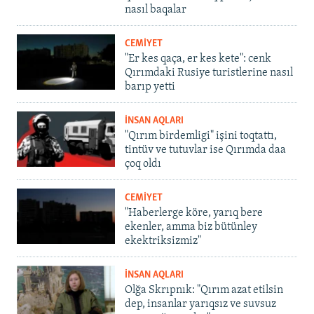
nasıl baqalar
CEMİYET
"Er kes qaça, er kes kete": cenk
Qırımdaki Rusiye turistlerine nasıl
barıp yetti
İNSAN AQLARI
"Qırım birdemligi" işini toqtattı,
tintüv ve tutuvlar ise Qırımda daa
çoq oldı
CEMİYET
"Haberlerge köre, yarıq bere
ekenler, amma biz bütünley
ekektriksizmiz"
İNSAN AQLARI
Olğa Skrıpnık: "Qırım azat etilsin
dep, insanlar yarıqsız ve suvsuz