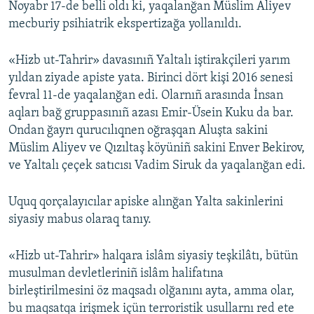
Noyabr 17-de belli oldı ki, yaqalanğan Müslim Aliyev
mecburiy psihiatrik ekspertizağa yollanıldı.
«Hizb ut-Tahrir» davasınıñ Yaltalı iştirakçileri yarım
yıldan ziyade apiste yata. Birinci dört kişi 2016 senesi
fevral 11-de yaqalanğan edi. Olarnıñ arasında İnsan
aqları bağ gruppasınıñ azası Emir-Üsein Kuku da bar.
Ondan ğayrı qurucılıqnen oğraşqan Aluşta sakini
Müslim Aliyev ve Qızıltaş köyüniñ sakini Enver Bekirov,
ve Yaltalı çeçek satıcısı Vadim Siruk da yaqalanğan edi.
Uquq qorçalayıcılar apiske alınğan Yalta sakinlerini
siyasiy mabus olaraq tanıy.
«Hizb ut-Tahrir» halqara islâm siyasiy teşkilâtı, bütün
musulman devletleriniñ islâm halifatına
birleştirilmesini öz maqsadı olğanını ayta, amma olar,
bu maqsatqa irişmek içün terroristik usullarnı red ete