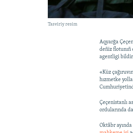
Tasviriy resim
Aqyarğa Çeçeni
deñiz flotunıñ
agentligi bildir
«Küz çağıruvın
hızmetke yoll
Cumhuriyetinde
Çeçenistanlı a
ordularında da
Oktâbr ayında 
mahkeme işi
a