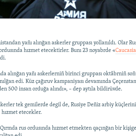
standan yañı alınğan askerler gruppası yollanıldı. Olar Ru
 ordusında hızmet etecektirler. Bunı 23 noyabrde «
Caucasi
di.
da alınğan yañı askerlerniñ birinci gruppası oktâbrniñ so
anılğan edi. Küz çağıruv kampaniyası devamında Çeçensta
n 500 insan orduğa alındı», – dep aytıla bildirüvde.
skerler tek gemilerde degil de, Rusiye Deñiz arbiy küçlerini
 hızmet etecekler.
Qırmda rus ordusında hızmet etmekten qaçınğan bir kişige
çılğan edi.