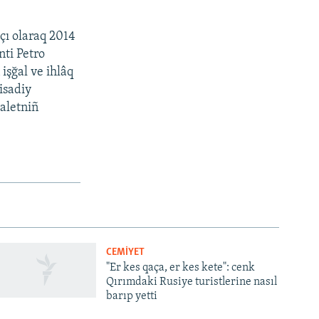
çı olaraq 2014
nti Petro
işğal ve ihlâq
isadiy
daletniñ
CEMİYET
"Er kes qaça, er kes kete": cenk
Qırımdaki Rusiye turistlerine nasıl
barıp yetti