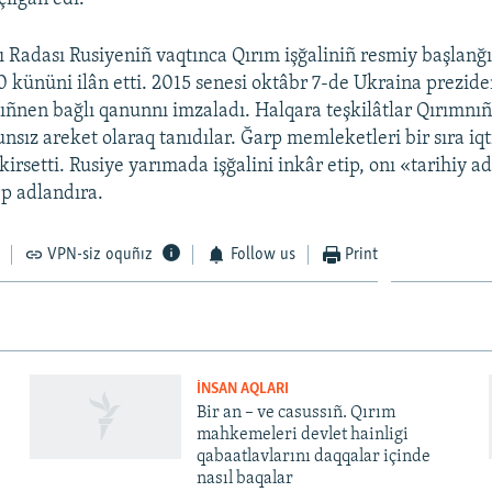
 Radası Rusiyeniñ vaqtınca Qırım işğaliniñ resmiy başlanğı
0 kününi ilân etti. 2015 senesi oktâbr 7-de Ukraina prezide
ñnen bağlı qanunnı imzaladı. Halqara teşkilâtlar Qırımnıñ 
nsız areket olaraq tanıdılar. Ğarp memleketleri bir sıra iqt
kirsetti. Rusiye yarımada işğalini inkâr etip, onı «tarihiy a
p adlandıra.
VPN-siz oquñız
Follow us
Print
İNSAN AQLARI
Bir an – ve casussıñ. Qırım
mahkemeleri devlet hainligi
qabaatlavlarını daqqalar içinde
nasıl baqalar