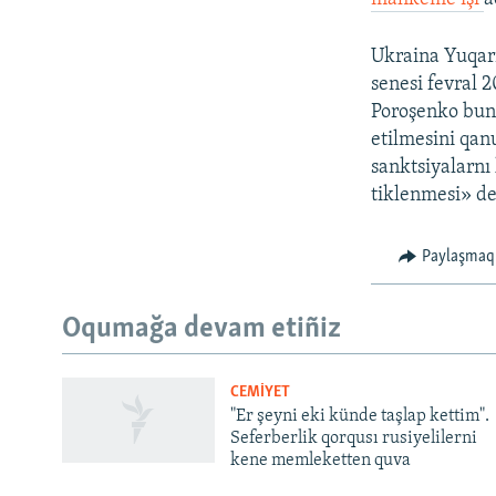
Ukraina Yuqarı
senesi fevral 2
Poroşenko bunı
etilmesini qanu
sanktsiyalarnı 
tiklenmesi» de
Paylaşmaq
Русский
Oqumağa devam etiñiz
Українською
CEMİYET
QOŞULIÑIZ!
"Er şeyni eki künde taşlap kettim".
Seferberlik qorqusı rusiyelilerni
kene memleketten quva