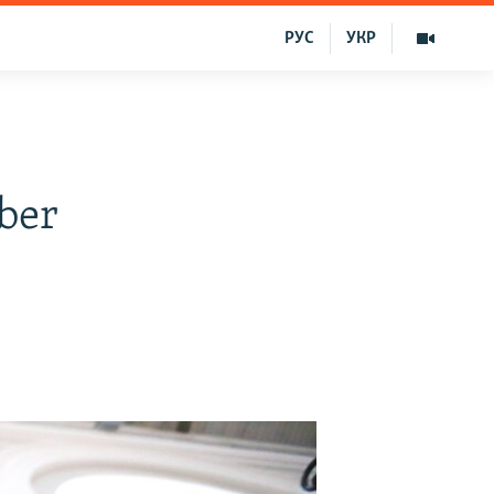
РУС
УКР
ber