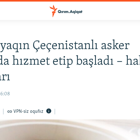
yaqın Çeçenistanlı asker
a hızmet etip başladı – ha
arı
16:08
VPN-siz oquñız