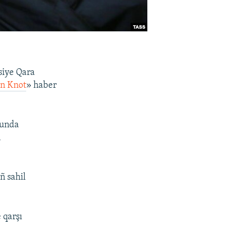
siye Qara
an Knot
» haber
ñunda
n
ñ sahil
 qarşı