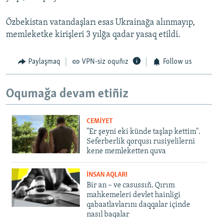
Özbekistan vatandaşları esas Ukrainağa alınmayıp,
memleketke kirişleri 3 yılğa qadar yasaq etildi.
Paylaşmaq
VPN-siz oquñız
Follow us
Oqumağa devam etiñiz
CEMİYET
"Er şeyni eki künde taşlap kettim".
Seferberlik qorqusı rusiyelilerni
kene memleketten quva
İNSAN AQLARI
Bir an – ve casussıñ. Qırım
mahkemeleri devlet hainligi
qabaatlavlarını daqqalar içinde
nasıl baqalar