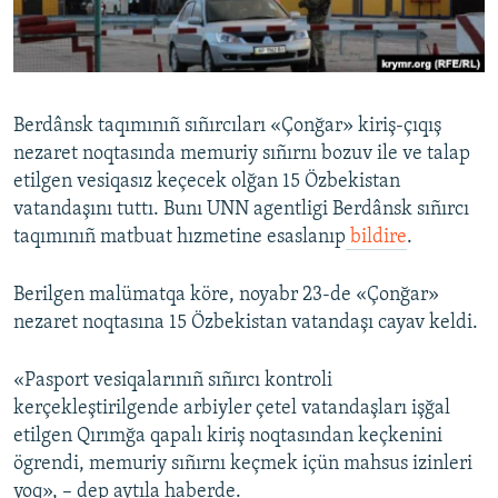
Русский
Українською
Berdânsk taqımınıñ sıñırcıları «Çonğar» kiriş-çıqış
QOŞULIÑIZ!
nezaret noqtasında memuriy sıñırnı bozuv ile ve talap
etilgen vesiqasız keçecek olğan 15 Özbekistan
vatandaşını tuttı. Bunı UNN agentligi Berdânsk sıñırcı
taqımınıñ matbuat hızmetine esaslanıp
bildire
.
RFE/RS bütün saytları
Berilgen malümatqa köre, noyabr 23-de «Çonğar»
nezaret noqtasına 15 Özbekistan vatandaşı cayav keldi.
«Pasport vesiqalarınıñ sıñırcı kontroli
kerçekleştirilgende arbiyler çetel vatandaşları işğal
etilgen Qırımğa qapalı kiriş noqtasından keçkenini
ögrendi, memuriy sıñırnı keçmek içün mahsus izinleri
yoq», – dep aytıla haberde.