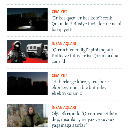
CEMİYET
"Er kes qaça, er kes kete": cenk
Qırımdaki Rusiye turistlerine nasıl
barıp yetti
İNSAN AQLARI
"Qırım birdemligi" işini toqtattı,
tintüv ve tutuvlar ise Qırımda daa
çoq oldı
CEMİYET
"Haberlerge köre, yarıq bere
ekenler, amma biz bütünley
ekektriksizmiz"
İNSAN AQLARI
Olğa Skrıpnık: "Qırım azat etilsin
dep, insanlar yarıqsız ve suvsuz
yaşamağa azırlar"