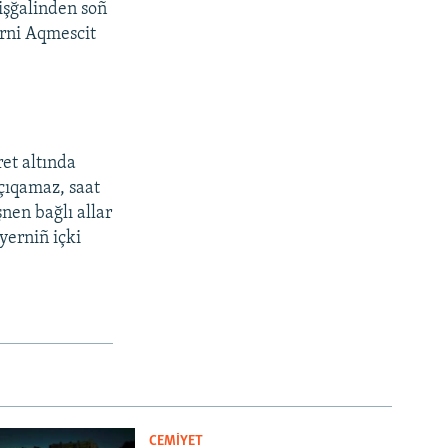
işğalinden soñ
erni Aqmescit
et altında
çıqamaz, saat
nen bağlı allar
yerniñ içki
CEMİYET