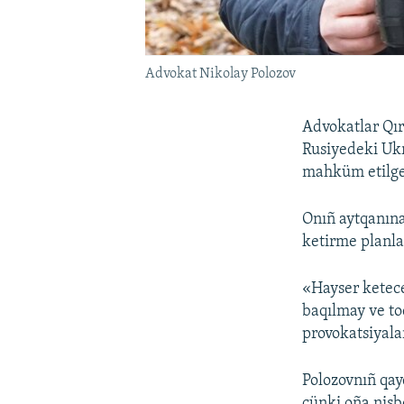
Advokat Nikolay Polozov
Advokatlar Qır
Rusiyedeki Ukr
mahküm etilge
Onıñ aytqanına
ketirme planla
«Hayser ketece
baqılmay ve to
provokatsiyala
Polozovnıñ qay
çünki oña nisb