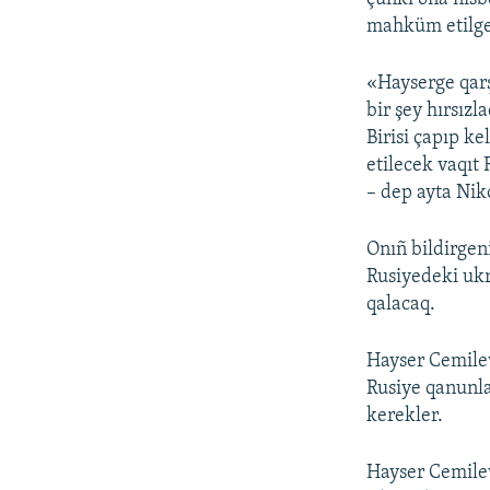
mahküm etilgen
«Hayserge qarş
bir şey hırsızl
Birisi çapıp ke
etilecek vaqıt
– dep ayta Nik
Onıñ bildirgen
Rusiyedeki ukr
qalacaq.
Hayser Cemile
Rusiye qanunla
kerekler.
Hayser Cemilev