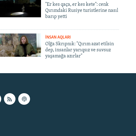
"Er kes qaça, er kes kete": cenk
Qırımdaki Rusiye turistlerine nasıl
barıp yetti
İNSAN AQLARI
Olğa Skrıpnık: "Qırım azat etilsin
dep, insanlar yarıqsız ve suvsuz
yaşamağa azırlar"