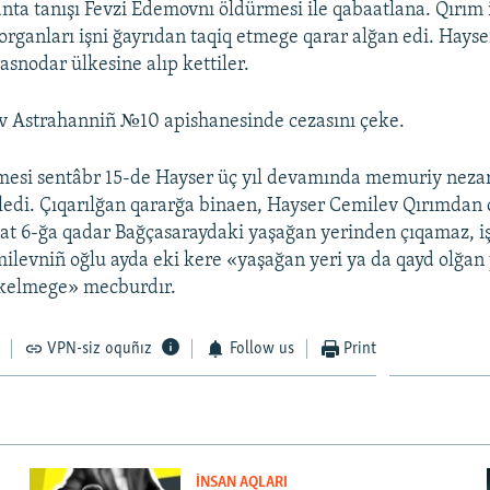
anta tanışı Fevzi Edemovnı öldürmesi ile qabaatlana. Qırım 
 organları işni ğayrıdan taqiq etmege qarar alğan edi. Hays
snodar ülkesine alıp kettiler.
v Astrahanniñ №10 apishanesinde cezasını çeke.
esi sentâbr 15-de Hayser üç yıl devamında memuriy nezar
iledi. Çıqarılğan qararğa binaen, Hayser Cemilev Qırımdan 
at 6-ğa qadar Bağçasaraydaki yaşağan yerinden çıqamaz, iş
emilevniñ oğlu ayda eki kere «yaşağan yeri ya da qayd olğan 
 kelmege» mecburdır.
VPN-siz oquñız
Follow us
Print
İNSAN AQLARI