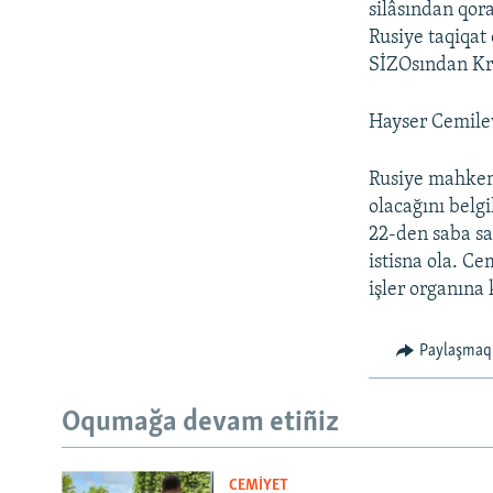
silâsından qor
Rusiye taqiqat
SİZOsından Kra
Hayser Cemile
Rusiye mahkem
olacağını belg
22-den saba sa
istisna ola. C
işler organına
Paylaşmaq
Oqumağa devam etiñiz
CEMİYET