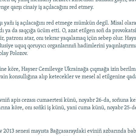
ge qarşı cinaiy iş açılacağını red etmey.
ı yañı iş açılacağını red etmege mümkün degil. Misal olar
adı ya da saqçığa ücüm etti. O, azat etilgen soñ da provokatsi
lir, patronı atar, onı tekrar yaqalamaq içün sebep olur. Hay
 Rusiye uquq qoruyıcı organlarınıñ hadimlerini yaqınlaştı
olay Polozov.
ine köre, Hayser Cemilevge Ukrainağa çıqmağa izin berilm
ain konsullığına alıp ketecekler ve mesel al etilgenine qad
vniñ apis cezası cumaertesi künü, noyabr 26-da, soñuna k
rına köre, onı soñki iş künü, yani cuma künü, noyabr 25-d
 2013 senesi mayısta Bağçasaraydaki eviniñ azbarında bab