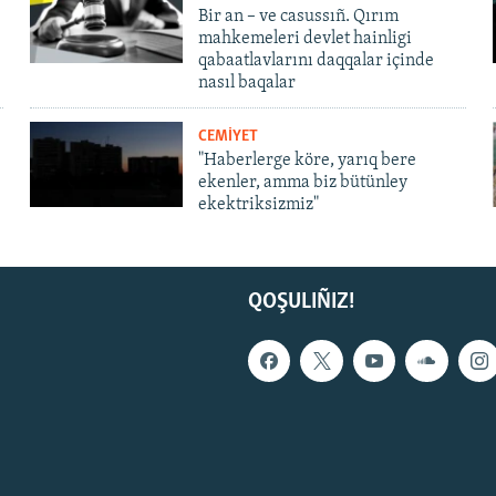
Bir an – ve casussıñ. Qırım
mahkemeleri devlet hainligi
qabaatlavlarını daqqalar içinde
nasıl baqalar
CEMİYET
"Haberlerge köre, yarıq bere
ekenler, amma biz bütünley
ekektriksizmiz"
QOŞULIÑIZ!