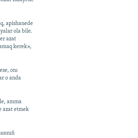
aq, apishanede
yalar ola bile.
ser azat
rmamaq kerek»,
ese, onı
ar o anda
ele, amma
e azat etmek
asınıñ