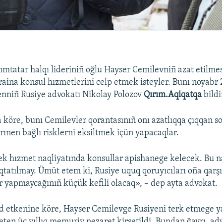
ımtatar halqı lideriniñ oğlu Hayser Cemilevniñ azat etilme
aina konsul hızmetlerini celp etmek isteyler. Bunı noyabr
nniñ Rusiye advokatı Nikolay Polozov
Qırım.Aqiqatqa
bildi
 köre, bunı Cemilevler qorantasınıñ onı azatlıqqa çıqqan s
rınen bağlı risklerni eksiltmek içün yapacaqlar.
k hızmet naqliyatında konsullar apishanege kelecek. Bu n
qtatılmay. Ümüt etem ki, Rusiye uquq qoruyıcıları oña qarş
r yapmaycağınıñ küçük kefili olacaq», – dep ayta advokat.
d etkenine köre, Hayser Cemilevge Rusiyeni terk etmege yas
eten üç yıllıq memuriy nezaret kirsetildi. Bundan ğayrı, a