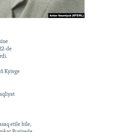
sine
 22-de
rdi.
oñ Kyivge
aqliyat
ı
aq etile bile,
dvokat Rusiyede