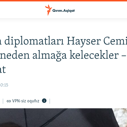
 diplomatları Hayser Cemi
neden almağa kelecekler –
at
10:15
VPN-siz oquñız