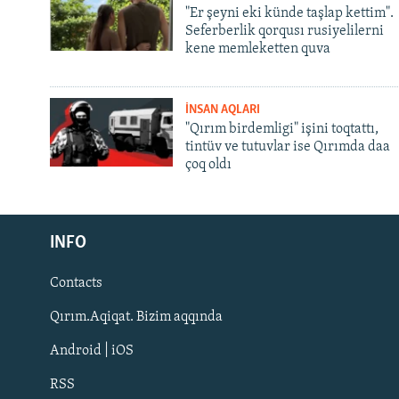
"Er şeyni eki künde taşlap kettim".
Seferberlik qorqusı rusiyelilerni
kene memleketten quva
İNSAN AQLARI
"Qırım birdemligi" işini toqtattı,
tintüv ve tutuvlar ise Qırımda daa
çoq oldı
Русский
INFO
Українською
Contacts
QOŞULIÑIZ!
Qırım.Aqiqat. Bizim aqqında
Android | iOS
RSS