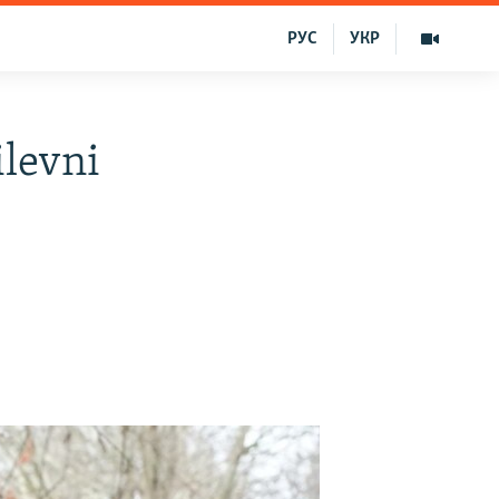
РУС
УКР
levni