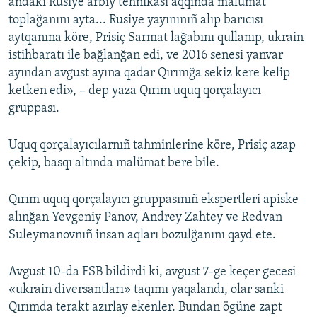
andaki Rusiye arbiy tehnikası aqqında malümat
toplağanını ayta... Rusiye yayınınıñ alıp barıcısı
aytqanına köre, Prisiç Sarmat lağabını qullanıp, ukrain
istihbaratı ile bağlanğan edi, ve 2016 senesi yanvar
ayından avgust ayına qadar Qırımğa sekiz kere kelip
ketken edi», – dep yaza Qırım uquq qorçalayıcı
gruppası.
Uquq qorçalayıcılarnıñ tahminlerine köre, Prisiç azap
çekip, basqı altında malümat bere bile.
Qırım uquq qorçalayıcı gruppasınıñ ekspertleri apiske
alınğan Yevgeniy Panov, Andrey Zahtey ve Redvan
Suleymanovnıñ insan aqları bozulğanını qayd ete.
Avgust 10-da FSB bildirdi ki, avgust 7-ge keçer gecesi
«ukrain diversantları» taqımı yaqalandı, olar sanki
Qırımda terakt azırlay ekenler. Bundan ögüne zapt