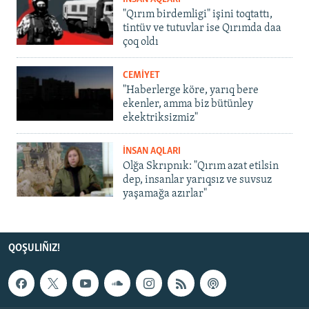
"Qırım birdemligi" işini toqtattı,
tintüv ve tutuvlar ise Qırımda daa
çoq oldı
CEMİYET
"Haberlerge köre, yarıq bere
ekenler, amma biz bütünley
ekektriksizmiz"
İNSAN AQLARI
Olğa Skrıpnık: "Qırım azat etilsin
dep, insanlar yarıqsız ve suvsuz
yaşamağa azırlar"
QOŞULIÑIZ!