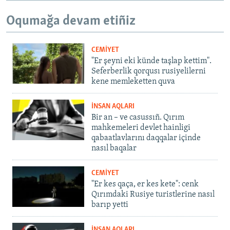
Oqumağa devam etiñiz
CEMİYET
"Er şeyni eki künde taşlap kettim".
Seferberlik qorqusı rusiyelilerni
kene memleketten quva
İNSAN AQLARI
Bir an – ve casussıñ. Qırım
mahkemeleri devlet hainligi
qabaatlavlarını daqqalar içinde
nasıl baqalar
CEMİYET
"Er kes qaça, er kes kete": cenk
Qırımdaki Rusiye turistlerine nasıl
barıp yetti
İNSAN AQLARI