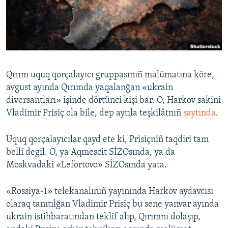
Русский
Українською
QOŞULIÑIZ!
Qırım uquq qorçalayıcı gruppasınıñ malümatına köre,
avgust ayında Qırımda yaqalanğan «ukrain
diversantları» işinde dörtünci kişi bar. O, Harkov sakini
RFE/RS bütün saytları
Vladimir Prisiç ola bile, dep aytıla teşkilâtnıñ
saytında
.
Uquq qorçalayıcılar qayd ete ki, Prisiçniñ taqdiri tam
belli degil. O, ya Aqmescit SİZOsında, ya da
Moskvadaki «Lefortovo» SİZOsında yata.
«Rossiya-1» telekanalınıñ yayınında Harkov aydavcısı
olaraq tanıtılğan Vladimir Prisiç bu sene yanvar ayında
ukrain istihbaratından teklif alıp, Qırımnı dolaşıp,