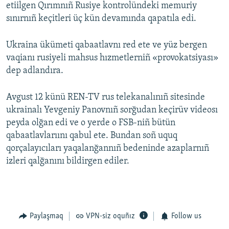
etiilgen Qırımnıñ Rusiye kontrolündeki memuriy
sınırnıñ keçitleri üç kün devamında qapatıla edi.
Ukraina ükümeti qabaatlavnı red ete ve yüz bergen
vaqianı rusiyeli mahsus hızmetlerniñ «provokatsiyası»
dep adlandıra.
Avgust 12 künü REN-TV rus telekanalınıñ sitesinde
ukrainalı Yevgeniy Panovnıñ sorğudan keçirüv videosı
peyda olğan edi ve o yerde o FSB-niñ bütün
qabaatlavlarıını qabul ete. Bundan soñ uquq
qorçalayıcıları yaqalanğannıñ bedeninde azaplarnıñ
izleri qalğanını bildirgen ediler.
Paylaşmaq
VPN-siz oquñız
Follow us