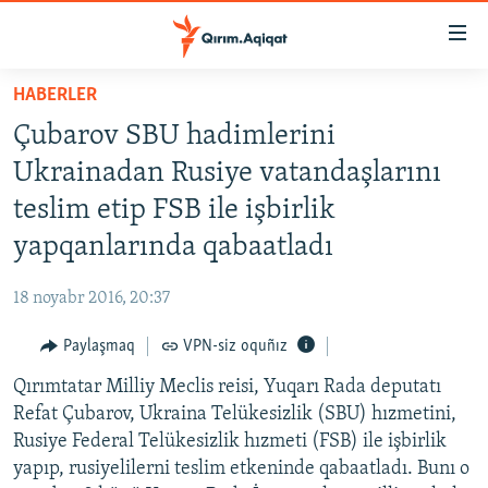
Link
açıqlığı
Esas
HABERLER
mündericege
HABERLER
Çubarov SBU hadimlerini
qaytmaq
SİYASET
Baş
Ukrainadan Rusiye vatandaşlarını
İQTİSADİYAT
navigatsiyağa
teslim etip FSB ile işbirlik
qaytmaq
CEMİYET
yapqanlarında qabaatladı
Qıdıruvğa
MEDENİYET
qaytmaq
18 noyabr 2016, 20:37
İNSAN AQLARI
Paylaşmaq
VPN-siz oquñız
VİDEO
Qırımtatar Milliy Meclis reisi, Yuqarı Rada deputatı
SÜRET
Refat Çubarov, Ukraina Telükesizlik (SBU) hızmetini,
BLOGLAR
Rusiye Federal Telükesizlik hızmeti (FSB) ile işbirlik
yapıp, rusiyelilerni teslim etkeninde qabaatladı. Bunı o
FİKİR