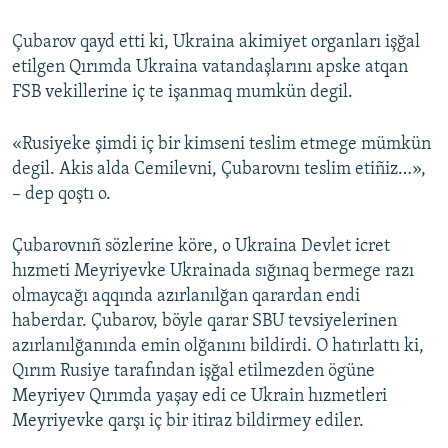
Çubarov qayd etti ki, Ukraina akimiyet organları işğal
etilgen Qırımda Ukraina vatandaşlarını apske atqan
FSB vekillerine iç te işanmaq mumkün degil.
«Rusiyeke şimdi iç bir kimseni teslim etmege mümkün
degil. Akis alda Cemilevni, Çubarovnı teslim etiñiz…»,
– dep qoştı o.
Çubarovnıñ sözlerine köre, o Ukraina Devlet icret
hızmeti Meyriyevke Ukrainada sığınaq bermege razı
olmaycağı aqqında azırlanılğan qarardan endi
haberdar. Çubarov, böyle qarar SBU tevsiyelerinen
azırlanılğanında emin olğanını bildirdi. O hatırlattı ki,
Qırım Rusiye tarafından işğal etilmezden ögüne
Meyriyev Qırımda yaşay edi ce Ukrain hızmetleri
Meyriyevke qarşı iç bir itiraz bildirmey ediler.