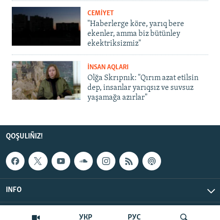
CEMİYET
"Haberlerge köre, yarıq bere
ekenler, amma biz bütünley
ekektriksizmiz"
İNSAN AQLARI
Olğa Skrıpnık: "Qırım azat etilsin
dep, insanlar yarıqsız ve suvsuz
yaşamağa azırlar"
QOŞULIÑIZ!
INFO
© Qırım.Aqiqat, 2026 | All Rights Reserved.
УКР
РУС