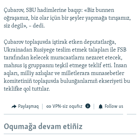
Çubarov, SBU hadimlerine baqıp: «Biz bunnen
oğraşamız, biz olar içün bir şeyler yapmağa tırışamız,
siz degil», – dedi.
Çubarov toplaşuvda iştirak etken deputatlarğa,
Ukrainadan Rusiyege teslim etmek talapları ile FSB
tarafından kelecek muracaatlarnı nezaret etecek,
mahsus iş gruppasını teşkil etmege teklif etti. İnsan
aqları, milliy azlıqlar ve milletlerara munasebetler
komitetiniñ toplaşuvda bulunğanlarnıñ ekseriyeti bu
teklifke qol tuttılar.
Paylaşmaq
VPN-siz oquñız
Follow us
Oqumağa devam etiñiz