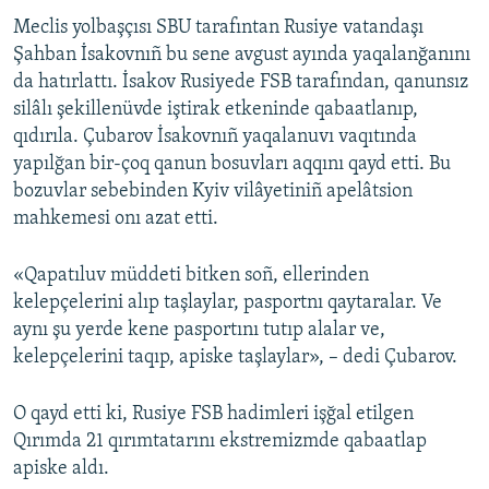
Meclis yolbaşçısı SBU tarafıntan Rusiye vatandaşı
Şahban İsakovnıñ bu sene avgust ayında yaqalanğanını
da hatırlattı. İsakov Rusiyede FSB tarafından, qanunsız
silâlı şekillenüvde iştirak etkeninde qabaatlanıp,
qıdırıla. Çubarov İsakovnıñ yaqalanuvı vaqıtında
yapılğan bir-çoq qanun bosuvları aqqını qayd etti. Bu
bozuvlar sebebinden Kyiv vilâyetiniñ apelâtsion
mahkemesi onı azat etti.
«Qapatıluv müddeti bitken soñ, ellerinden
kelepçelerini alıp taşlaylar, pasportnı qaytaralar. Ve
aynı şu yerde kene pasportını tutıp alalar ve,
kelepçelerini taqıp, apiske taşlaylar», – dedi Çubarov.
O qayd etti ki, Rusiye FSB hadimleri işğal etilgen
Qırımda 21 qırımtatarını ekstremizmde qabaatlap
apiske aldı.