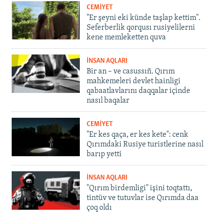
CEMİYET
"Er şeyni eki künde taşlap kettim".
Seferberlik qorqusı rusiyelilerni
kene memleketten quva
İNSAN AQLARI
Bir an – ve casussıñ. Qırım
mahkemeleri devlet hainligi
qabaatlavlarını daqqalar içinde
nasıl baqalar
CEMİYET
"Er kes qaça, er kes kete": cenk
Qırımdaki Rusiye turistlerine nasıl
barıp yetti
İNSAN AQLARI
"Qırım birdemligi" işini toqtattı,
tintüv ve tutuvlar ise Qırımda daa
çoq oldı