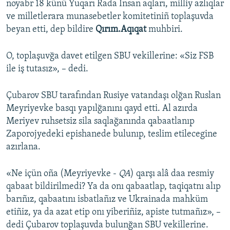
noyabr 18 künü Yuqarı Rada İnsan aqları, milliy azlıqlar
ve milletlerara munasebetler komitetiniñ toplaşuvda
Русский
beyan etti, dep bildire
Qırım.Aqıqat
muhbiri.
Українською
O, toplaşuvğa davet etilgen SBU vekillerine: «Siz FSB
QOŞULIÑIZ!
ile iş tutasız», – dedi.
Çubarov SBU tarafından Rusiye vatandaşı olğan Ruslan
Meyriyevke basqı yapılğanını qayd etti. Al azırda
RFE/RS bütün saytları
Meriyev ruhsetsiz sila saqlağanında qabaatlanıp
Zaporojyedeki epishanede bulunıp, teslim etilecegine
azırlana.
«Ne içün oña (Meyriyevke -
QA
) qarşı alâ daa resmiy
qabaat bildirilmedi? Ya da onı qabaatlap, taqiqatnı alıp
barıñız, qabaatını isbatlañız ve Ukrainada mahküm
etiñiz, ya da azat etip onı yiberiñiz, apiste tutmañız», –
dedi Çubarov toplaşuvda bulunğan SBU vekillerine.